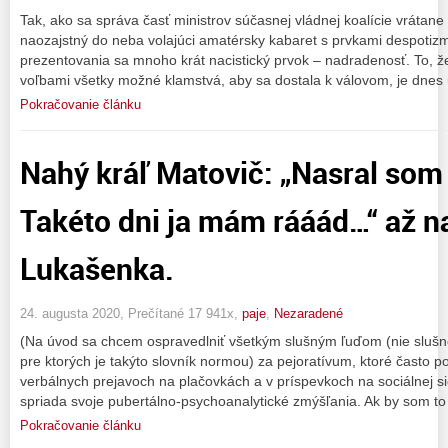
Tak, ako sa správa časť ministrov súčasnej vládnej koalície vrátane
naozajstný do neba volajúci amatérsky kabaret s prvkami despotizmu
prezentovania sa mnoho krát nacistický prvok – nadradenosť. To, že
voľbami všetky možné klamstvá, aby sa dostala k válovom, je dnes 
Pokračovanie článku
Nahý kráľ Matovič: „Nasral som 
Takéto dni ja mám rááád…“ až n
Lukašenka.
24. augusta 2020, Prečítané 17 941x,
paje
,
Nezaradené
(Na úvod sa chcem ospravedlniť všetkým slušným ľuďom (nie slušn
pre ktorých je takýto slovník normou) za pejoratívum, ktoré často p
verbálnych prejavoch na plačovkách a v príspevkoch na sociálnej 
spriada svoje pubertálno-psychoanalytické zmýšľania. Ak by som to
Pokračovanie článku