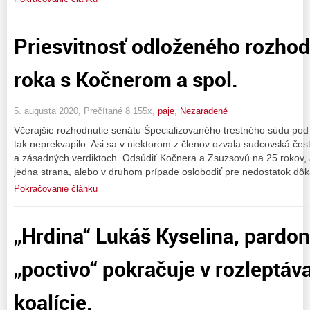
Priesvitnosť odloženého rozhod
roka s Kočnerom a spol.
5. augusta 2020, Prečítané 8 155x,
paje
,
Nezaradené
Včerajšie rozhodnutie senátu Špecializovaného trestného súdu po
tak neprekvapilo. Asi sa v niektorom z členov ozvala sudcovská č
a zásadných verdiktoch. Odsúdiť Kočnera a Zsuzsovú na 25 rokov, 
jedna strana, alebo v druhom prípade oslobodiť pre nedostatok dôk
Pokračovanie článku
„Hrdina“ Lukáš Kyselina, pardon
„poctivo“ pokračuje v rozleptáva
koalície.