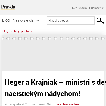
Registrácia
Prihlásenie
Blog
Najnovšie články
Najčítanejšie články
Blog
>
Moje pohľady
Najkomentovanejšie články
Zoznam blogov
Komerčné blogy
Heger a Krajniak – ministri s d
nacistickým nádychom!
26. augusta 2020, Prečítané 6 976x,
paje
,
Nezaradené