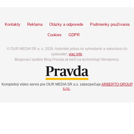
Kontakty
Reklama
Otázky a odpovede
Podmienky používania
Cookies
GDPR
© OUR MEDIA SR a. s. 2026. Autorské práva sú vyhradené a vykonáva ich
vydavateľ,
viac info
.
Blogovací systém Blog.Pravda.sk beží na technológií Wordpress.
Kompletný video servis pre OUR MEDIA SR a.s. zabezpečuje
ARBERTO GROUP
s.r.o.
.