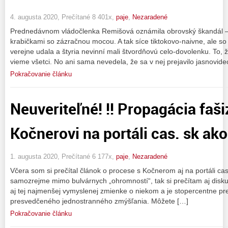
4. augusta 2020, Prečítané 8 401x,
paje
,
Nezaradené
Prednedávnom vládočlenka Remišová oznámila obrovský škandál –
krabičkami so zázračnou mocou. A tak síce tiktokovo-naivne, ale so
verejne udala a štyria nevinní mali štvordňovú celo-dovolenku. To, ž
vieme všetci. No ani sama nevedela, že sa v nej prejavilo jasnovide
Pokračovanie článku
Neuveriteľné! !! Propagácia faši
Kočnerovi na portáli cas. sk ako
1. augusta 2020, Prečítané 6 177x,
paje
,
Nezaradené
Včera som si prečítal článok o procese s Kočnerom aj na portáli c
samozrejme mimo bulvárnych „ohromností“, tak si prečítam aj diskusiu
aj tej najmenšej vymyslenej zmienke o niekom a je stopercentne p
presvedčeného jednostranného zmýšľania. Môžete […]
Pokračovanie článku