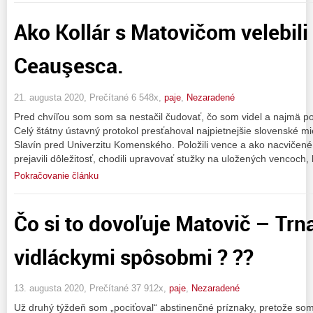
Ako Kollár s Matovičom velebili
Ceauşesca.
21. augusta 2020, Prečítané 6 548x,
paje
,
Nezaradené
Pred chvíľou som som sa nestačil čudovať, čo som videl a najmä p
Celý štátny ústavný protokol presťahoval najpietnejšie slovenské 
Slavín pred Univerzitu Komenského. Položili vence a ako nacvičené 
prejavili dôležitosť, chodili upravovať stužky na uložených vencoch,
Pokračovanie článku
Čo si to dovoľuje Matovič – Trn
vidláckymi spôsobmi ? ??
13. augusta 2020, Prečítané 37 912x,
paje
,
Nezaradené
Už druhý týždeň som „pociťoval“ abstinenčné príznaky, pretože som