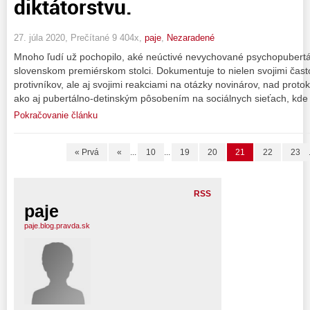
diktátorstvu.
27. júla 2020, Prečítané 9 404x,
paje
,
Nezaradené
Mnoho ľudí už pochopilo, aké neúctivé nevychované psychopubertá
slovenskom premiérskom stolci. Dokumentuje to nielen svojimi čast
protivníkov, ale aj svojimi reakciami na otázky novinárov, nad prot
ako aj pubertálno-detinským pôsobením na sociálnych sieťach, kde 
Pokračovanie článku
« Prvá
«
...
10
...
19
20
21
22
23
RSS
paje
paje.blog.pravda.sk