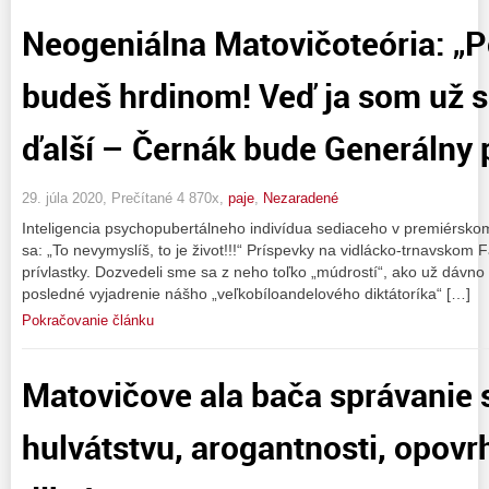
Neogeniálna Matovičoteória: „P
budeš hrdinom! Veď ja som už su
ďalší – Černák bude Generálny 
29. júla 2020, Prečítané 4 870x,
paje
,
Nezaradené
Inteligencia psychopubertálneho indivídua sediaceho v premiérsko
sa: „To nevymyslíš, to je život!!!“ Príspevky na vidlácko-trnavskom
prívlastky. Dozvedeli sme sa z neho toľko „múdrostí“, ako už dávno
posledné vyjadrenie nášho „veľkobíloandelového diktátoríka“ […]
Pokračovanie článku
Matovičove ala bača správanie 
hulvátstvu, arogantnosti, opovr