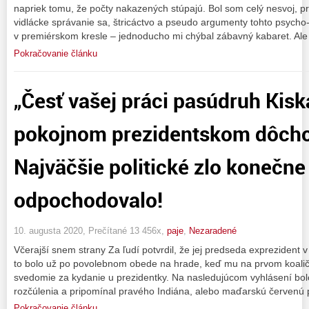
napriek tomu, že počty nakazených stúpajú. Bol som celý nesvoj, p
vidlácke správanie sa, štricáctvo a pseudo argumenty tohto psycho
v premiérskom kresle – jednoducho mi chýbal zábavný kabaret. Ale
Pokračovanie článku
„Česť vašej práci pasúdruh Kisk
pokojnom prezidentskom dôcho
Najväčšie politické zlo konečne
odpochodovalo!
10. augusta 2020, Prečítané 13 456x,
paje
,
Nezaradené
Včerajší snem strany Za ľudí potvrdil, že jej predseda exprezident v p
to bolo už po povolebnom obede na hrade, keď mu na prvom koalično
svedomie za kydanie u prezidentky. Na nasledujúcom vyhlásení bolo
rozčúlenia a pripomínal pravého Indiána, alebo maďarskú červenú 
Pokračovanie článku