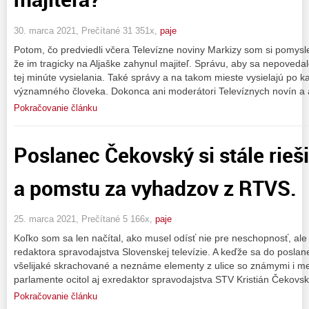
30. marca 2021, Prečítané 31 351x,
paje
Potom, čo predviedli včera Televízne noviny Markizy som si pomyslel,
že im tragicky na Aljaške zahynul majiteľ. Správu, aby sa nepovedalo
tej minúte vysielania. Také správy a na takom mieste vysielajú po
významného človeka. Dokonca ani moderátori Televíznych novín a 
Pokračovanie článku
Poslanec Čekovský si stále rieš
a pomstu za vyhadzov z RTVS.
25. marca 2021, Prečítané 5 166x,
paje
Koľko som sa len načítal, ako musel odísť nie pre neschopnosť, ale 
redaktora spravodajstva Slovenskej televízie. A keďže sa do posla
všelijaké skrachované a neznáme elementy z ulice so známymi i m
parlamente ocitol aj exredaktor spravodajstva STV Kristián Čekovs
Pokračovanie článku