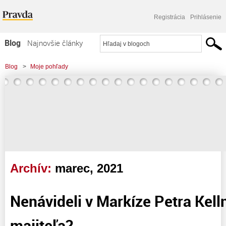
Registrácia
Prihlásenie
Blog
Najnovšie články
Najčítanejšie články
Blog
>
Moje pohľady
Najkomentovanejšie články
Zoznam blogov
Komerčné blogy
Archív:
marec, 2021
Nenávideli v Markíze Petra Kell
majiteľa?