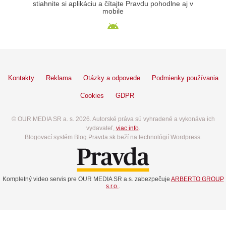
stiahnite si aplikáciu a čítajte Pravdu pohodlne aj v
mobile
Kontakty
Reklama
Otázky a odpovede
Podmienky používania
Cookies
GDPR
© OUR MEDIA SR a. s. 2026. Autorské práva sú vyhradené a vykonáva ich
vydavateľ,
viac info
.
Blogovací systém Blog.Pravda.sk beží na technológií Wordpress.
Kompletný video servis pre OUR MEDIA SR a.s. zabezpečuje
ARBERTO GROUP
s.r.o.
.