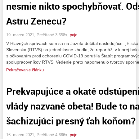
nesmie nikto spochybňovať. Od
Astru Zenecu?
19. marca 2021, Prečítané 3 658x,
paje
V Hlavných správach som sa na Jozefa dočítal nasledujúce: „Etická 
Slovenska (RTVS) sa jednohlasne zhodla, že reportáž, v ktorej bolo
s očkovaním proti ochoreniu COVID-19 porušila Štatút programový
spolupracovníkov RTVS. Vedenie preto napomenulo tvorcov spornej
Pokračovanie článku
Prekvapujúce a okaté odstúpeni
vlády nazvané obeta! Bude to na
šachizujúci presný ťah koňom?
16. marca 2021, Prečítané 4 666x,
paje