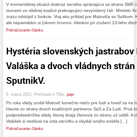
V momentálnej situácii doteraz servilne správajúca sa strana SME r
tsunami vo vládnej koalícii prekvapujúci nevynútený ťah. Minister K
zrazu odstúpil z funkcie. Vraj ako príklad pre Matoviča so Sulíkom. K
ale nepamätám si (okrem hromov -bleskov pri zrušení 13-teho dôch
Pokračovanie článku
Hystéria slovenských jastrabov
Valáška a dvoch vládnych strán 
SputnikV.
5. marca 2021, Prečítané 4 759x,
paje
Po roku vlády urobil Matovič konečne niečo pre ľudí a hneď sa na neh
hlavne zo strany dvoch koaličných partnerov SaS a Za Ľudí. Prvá to
podpredsedníčka vlády, ktorej dvaja členovia zo strany už odišli. A c
Valášek si nedával na ústa servítku a okydal svojho exšéfa […]
Pokračovanie článku