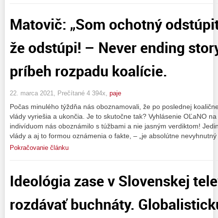
Matovič: „Som ochotný odstúpi
že odstúpi! – Never ending sto
príbeh rozpadu koalície.
22. marca 2021, Prečítané 4 394x,
paje
Počas minulého týždňa nás oboznamovali, že po poslednej koaličnej
vlády vyriešia a ukončia. Je to skutočne tak? Vyhlásenie OĽaNO na
indivíduom nás oboznámilo s túžbami a nie jasným verdiktom! Jediný
vlády a aj to formou oznámenia o fakte, – „je absolútne nevyhnutný
Pokračovanie článku
Ideológia zase v Slovenskej tele
rozdávať buchnáty. Globalistick