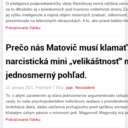
O inteligencii podpredsedníčky vlády Remišovej nemá väčšina náro
sa to dlhodobo aj v prieskumoch pod hranicou voliteľnosti strany Z
jej výšku inteligencie a najmä objem mizerných znalostí, odborností, 
prezentovala na televíznych obrazovkách. A to, ako pravá bábko-he
Pokračovanie článku
Prečo nás Matovič musí klamať
narcistická mini „velikáštnosť“ 
jednosmerný pohľad.
12. januára 2021, Prečítané 7 761x,
paje
,
Nezaradené
To, s akým zanietením aj včera jednosmerne argumentovalo celoplo
cesty, to naše psychopubertálne indivíduum sediace v premiérskom
tvrdohlavé dieťa, alebo utečenca prchajúceho pred spŕškou smrtiacic
kľukatým úzkym pásom v mínovom poli. Magorovič Magorský má pr
Pokračovanie článku