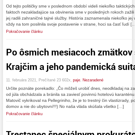
Od tejto političky sme v poslednom období videli niekoľko taktický
faktoch nezakladajúce sa obvinenia sme v posledných rokoch zažili 
jej radili zahraničné tajné služby. História zaznamenala niekoľko je
vždy na tom posilnila svoje postavenie v strane, hoci sa časť ľudí [
Pokračovanie článku
Po ôsmich mesiacoch zmätkov 
Krajčim a jeho pandemická suita
11. februára 2021, Prečítané 23 602x,
paje
,
Nezaradené
Určite poznáte porekadlo: „Čo môžeš urobiť dnes, neodkladaj na zaj
od júla obchádzala a bránila sa zaviesť povinnú hotelovú karanténu
Matovič vykrikoval na Pellegriniho, že je to trestný čin vlastizrady, 
domov a nie do ubytovní!!!) No naša vláda skúšala všetko […]
Pokračovanie článku
Trestanec špeciálnym prokurát