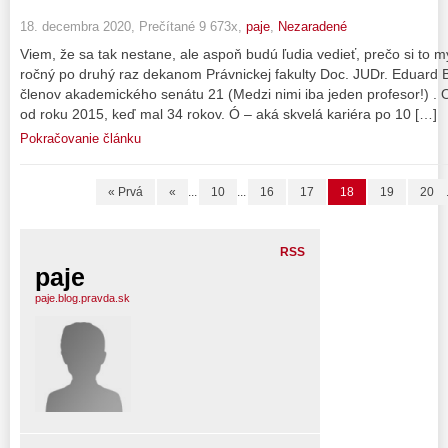
18. decembra 2020, Prečítané 9 673x,
paje
,
Nezaradené
Viem, že sa tak nestane, ale aspoň budú ľudia vedieť, prečo si to m
ročný po druhý raz dekanom Právnickej fakulty Doc. JUDr. Eduard B
členov akademického senátu 21 (Medzi nimi iba jeden profesor!) . Ob
od roku 2015, keď mal 34 rokov. Ó – aká skvelá kariéra po 10 […]
Pokračovanie článku
« Prvá
«
...
10
...
16
17
18
19
20
RSS
paje
paje.blog.pravda.sk