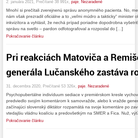
2. januára 2021, Prečítané 38 991x,
paje
,
Nezaradené
Mnohí si prečítali zverejnenú správu anonymného pacienta. No, m
nám však prezradil oficiálne a to „veľmi múdro a takticky“ minister
inkvizítora a vyhlásil, že nechá prípad poriadne dopodrobna vyšetriť a
správu na svetlo – pardon odfotografoval a rozposlal do […]
Pokračovanie článku
Pri reakciách Matoviča a Remiš
generála Lučanského zastáva r
31. decembra 2020, Prečítané 53 326x,
paje
,
Nezaradené
Psychopubertálne indivíduum sediace v premiérskom kresle vycho
predviedlo svojím komentárom k samovražde, alebo k vražde gene
začínajúci slovenský diktátor rozpamätá na svoje komentáre po z
vtedajšiu vládnu koalíciu a predovšetkým na SMER a Fica. Nuž, výť
Pokračovanie článku