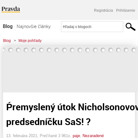
Registrácia
Prihlásenie
Blog
Najnovšie články
Najčítanejšie články
Blog
>
Moje pohľady
Najkomentovanejšie články
Zoznam blogov
Komerčné blogy
Ṕremyslený útok Nicholsonovov
predsedníčku SaS! ?
13. februára 2021, Prečítané 3 961x,
paje
,
Nezaradené