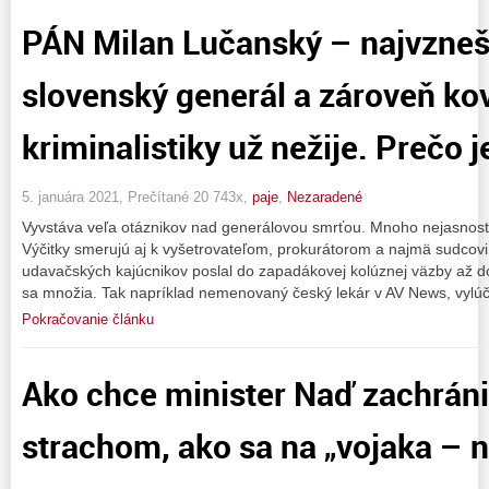
PÁN Milan Lučanský – najvzneš
slovenský generál a zároveň ko
kriminalistiky už nežije. Prečo j
5. januára 2021, Prečítané 20 743x,
paje
,
Nezaradené
Vyvstáva veľa otáznikov nad generálovou smrťou. Mnoho nejasností
Výčitky smerujú aj k vyšetrovateľom, prokurátorom a najmä sudcovi
udavačských kajúcnikov poslal do zapadákovej kolúznej väzby až do
sa množia. Tak napríklad nemenovaný český lekár v AV News, vylúč
Pokračovanie článku
Ako chce minister Naď zachráni
strachom, ako sa na „vojaka – n