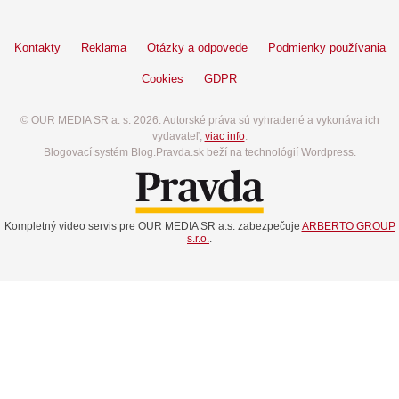
Kontakty
Reklama
Otázky a odpovede
Podmienky používania
Cookies
GDPR
© OUR MEDIA SR a. s. 2026. Autorské práva sú vyhradené a vykonáva ich
vydavateľ,
viac info
.
Blogovací systém Blog.Pravda.sk beží na technológií Wordpress.
Kompletný video servis pre OUR MEDIA SR a.s. zabezpečuje
ARBERTO GROUP
s.r.o.
.