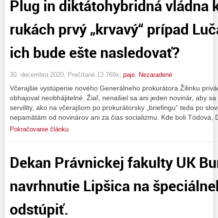
Plug in diktátohybridná vládna 
rukách prvý „krvavý“ prípad Lu
ich bude ešte nasledovať?
30. decembra 2020, Prečítané 13 769x,
paje
,
Nezaradené
Včerajšie vystúpenie nového Generálneho prokurátora Žilinku privá
obhajoval neobhájitelné. Žiaľ, nenašiel sa ani jeden novinár, aby sa
servility, ako na včerajšom po prokurátorsky „briefingu“ teda po slo
nepamätám od novinárov ani za čias socializmu. Kde boli Tódová, 
Pokračovanie článku
Dekan Právnickej fakulty UK Bu
navrhnutie Lipšica na špeciáln
odstúpiť.