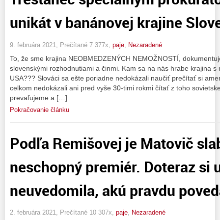
unikát v banánovej krajine Slov
9. februára 2021, Prečítané 7 377x,
paje
,
Nezaradené
To, že sme krajina NEOBMEDZENÝCH NEMOŽNOSTÍ, dokumentuje
slovenskými rozhodnutiami a činmi. Kam sa na nás hrabe krajina
USA??? Slováci sa ešte poriadne nedokázali naučiť prečítať si amer
celkom nedokázali ani pred vyše 30-timi rokmi čítať z toho sovietske
prevaľujeme a […]
Pokračovanie článku
Podľa Remišovej je Matovič sla
neschopný premiér. Doteraz si u
neuvedomila, akú pravdu poved
2. februára 2021, Prečítané 10 307x,
paje
,
Nezaradené