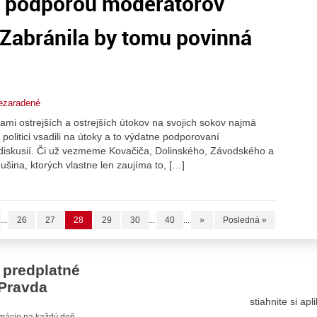
 s podporou moderátorov
 Zabránila by tomu povinná
ezaradené
mi ostrejších a ostrejších útokov na svojich sokov najmä
politici vsadili na útoky a to výdatne podporovaní
 diskusií. Či už vezmeme Kovačiča, Dolinského, Závodského a
ušina, ktorých vlastne len zaujíma to, […]
...
26
27
28
29
30
...
40
...
»
Posledná »
 predplatné
Pravda
stiahnite si ap