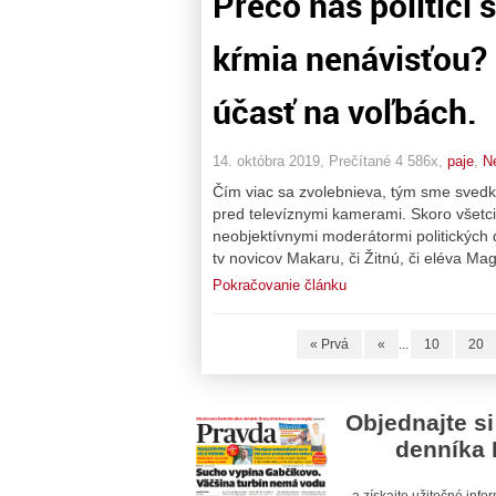
Prečo nás politici
kŕmia nenávisťou?
účasť na voľbách.
14. októbra 2019, Prečítané 4 586x,
paje
,
N
Čím viac sa zvolebnieva, tým sme svedka
pred televíznymi kamerami. Skoro všetci 
neobjektívnymi moderátormi politických
tv novicov Makaru, či Žitnú, či eléva Mag
Pokračovanie článku
« Prvá
«
...
10
20
Objednajte si
denníka 