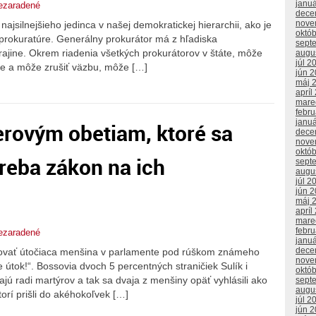
janu
ezaradené
dece
nove
ajsilnejšieho jedinca v našej demokratickej hierarchii, ako je
októ
prokuratúre. Generálny prokurátor má z hľadiska
sept
ajine. Okrem riadenia všetkých prokurátorov v štáte, môže
augu
júl 2
anie a môže zrušiť väzbu, môže […]
jún 
máj 
apríl
mare
febr
janu
erovým obetiam, ktoré sa
dece
nove
októ
treba zákon na ich
sept
augu
júl 2
jún 
máj 
apríl
mare
febr
ezaradené
janu
dece
kovať útočiaca menšina v parlamente pod rúškom známeho
nove
 útok!“. Bossovia dvoch 5 percentných straničiek Sulík i
októ
jú radi martýrov a tak sa dvaja z menšiny opäť vyhlásili ako
sept
augu
torí prišli do akéhokoľvek […]
júl 2
jún 