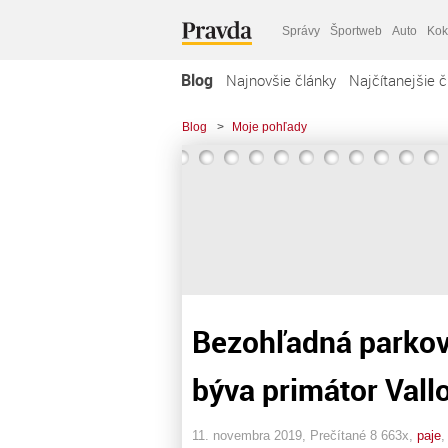
Správy
Športweb
Auto
Kok
Blog
Najnovšie články
Najčítanejšie č
Blog
>
Moje pohľady
Bezohľadná parkovac
býva primátor Vall
11. novembra 2019, Prečítané 8 663x,
paje