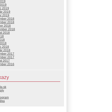
2019
 2019
c 2019
uár 2019
ár 2019
mber 2018
mber 2018
ber 2018
ember 2018
st 2018
018
2018
 2018
c 2018
uár 2018
mber 2017
mber 2017
st 2017
mber 2016
kazy
da.sk
pty
rogram
téka