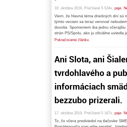
18. októbra 2019, Prečítané 5 534x,
paje
,
N
Viem, že hlavná téma dnešných dní sú na
týmto veciam sa teraz venovať nebudem, 
dovolia. Spomeniem iba jednu včerajšiu 
strán PS/Spolu, ako ju oficiálne uviedl
Pokračovanie článku
Ani Slota, ani Šia
tvrdohlavého a pu
informáciach smädn
bezzubo prizerali.
17. októbra 2019, Prečítané 5 167x,
paje
,
N
To, čo včera predviedol na tlačovke S
Pomätenoviča som ešte nevidel. „Intelige