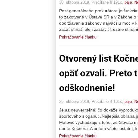
30. októbra 2019, Prečítané 8 191x,
paje
,
N
Post generálneho prokurátora je funkcia n
to zakotvené v Ústave SR a v Zákone o 
dodržiavania zákonov najväčšiu moc v kr
začať stíhať, ale i zastaviť trestné stíh
Pokračovanie článku
Otvorený list Kočn
opäť ozvali. Preto 
odškodnenie!
25. októbra 2019, Prečítané 4 131x,
paje
,
N
Je až neuveriteľné, čo dokáže vyprodu
športového sloganu: „Najlepšia obrana je
Matovič vychádzajú z toho, že Slováci ma
obete Kočnera. A pritom všetci ostatní, k
Pokračovanie článku