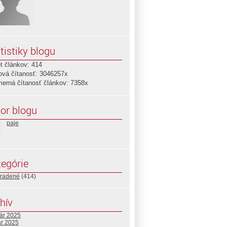
tistiky blogu
t článkov: 414
ová čítanosť: 3046257x
merná čítanosť článkov: 7358x
or blogu
paje
egórie
radené
(414)
hív
uár 2025
ár 2025