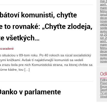
máj 
apríl
mare
febr
bátoví komunisti, chyťte
janu
dece
nove
 to rovnaké: „Chyťte zlodeja,
októ
sept
augu
te všetkých…
júl 2
jún 
apríl
mare
febr
ezaradené
dece
nove
o situáciou v 89-tom roku. Po 40 rokoch sa rúcal socialistický
augu
ymi knižkami. Avšak tí najaktívnejší komunisti sa vedeli
nove
a zrazu bola pre nich Komunistická strana, na ktorej chrbte sa
túrne kádre, tou […]
Od
Fotky
Prav
Rece
Danko v parlamente
Šport
TV p
Vino