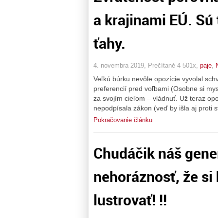
a krajinami EÚ. Sú
ťahy.
4. novembra 2019, Prečítané 4 501x,
paje
,
Veľkú búrku nevôle opozície vyvolal sc
preferencií pred voľbami (Osobne si mysl
za svojím cieľom – vládnuť. Už teraz opo
nepodpísala zákon (veď by išla aj proti s
Pokračovanie článku
Chudáčik náš gener
nehoráznosť, že si 
lustrovať! !!