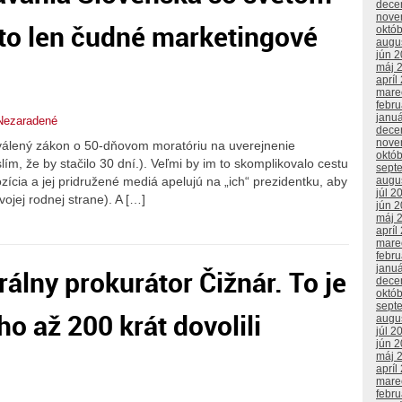
dece
nove
 to len čudné marketingové
októ
augu
jún 
máj 
apríl
mare
febr
janu
Nezaradené
dece
nove
hválený zákon o 50-dňovom moratóriu na uverejnenie
októ
ím, že by stačilo 30 dní.). Veľmi by im to skomplikovalo cestu
sept
zícia a jej pridružené mediá apelujú na „ich“ prezidentku, aby
augu
júl 2
vojej rodnej strane). A […]
jún 
máj 
apríl
mare
febr
janu
álny prokurátor Čižnár. To je
dece
októ
sept
ho až 200 krát dovolili
augu
júl 2
jún 
máj 
apríl
mare
febr