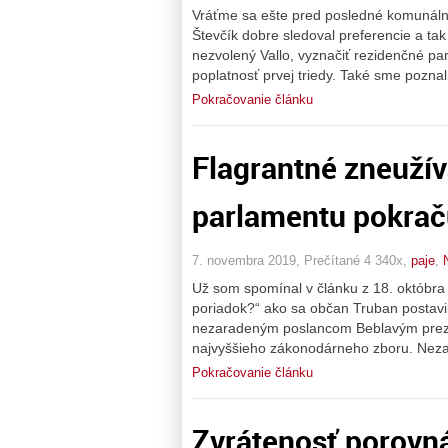
Vráťme sa ešte pred posledné komunálne
Števčík dobre sledoval preferencie a tak 
nezvolený Vallo, vyznačiť rezidenčné pa
poplatnosť prvej triedy. Také sme pozna
Pokračovanie článku
Flagrantné zneuží
parlamentu pokrač
7. novembra 2019, Prečítané 4 340x,
paje
,
Už som spomínal v článku z 18. októbra 
poriadok?“ ako sa občan Truban postavi
nezaradeným poslancom Beblavým preze
najvyššieho zákonodárneho zboru. Neza
Pokračovanie článku
Zvrátenosť porovn