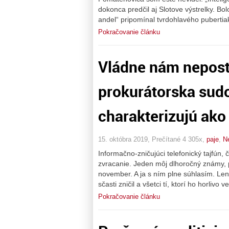
dokonca predčil aj Slotove výstrelky. Bo
andel“ pripomínal tvrdohlavého puberti
Pokračovanie článku
Vládne nám nepost
prokurátorska sudo
charakterizujú ako 
15. októbra 2019, Prečítané 4 305x,
paje
,
N
Informačno-zničujúci telefonický tajfún,
zvracanie. Jeden môj dlhoročný známy, p
november. A ja s ním plne súhlasím. Len
sčasti zničil a všetci tí, ktorí ho horlivo v
Pokračovanie článku