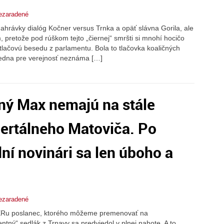
ezaradené
hrávky dialóg Kočner versus Trnka a opäť slávna Gorila, ale
pretože pod rúškom tejto „čiernej“ smršti si mnohí hocičo
tlačovú besedu z parlamentu. Bola to tlačovka koaličných
a jedna pre verejnosť neznáma […]
lený Max nemajú na stále
bertálneho Matoviča. Po
í novinári sa len úboho a
ezaradené
MERu poslanec, ktorého môžeme premenovať na
ntný“ sedlák z Trnavy sa predviedol v plnej nahote. A to