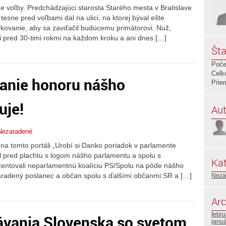
 voľby. Predchádzajúci starosta Starého mesta v Bratislave
tesne pred voľbami dal na ulici, na ktorej býval ešte
rkovanie, aby sa zavďačil budúcemu primátorovi. Nuž,
li pred 30-timi rokmi na každom kroku a ani dnes […]
Šta
Poče
Celk
vanie honoru nášho
Prie
uje!
Aut
Nezaradené
na tomto portáli „Urobí si Danko poriadok v parlamente
l pred plachtu s logom nášho parlamentu a spolu s
Kat
ntovali neparlamentnú koalíciu PS/Spolu na pôde nášho
radený poslanec a občan spolu s ďalšími občanmi SR a […]
Neza
Arc
febr
ávania Slovenska so svetom
janu