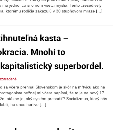
lo mu jedno, čo si o ňom všetci myslia. Tento „zešedivelý
aka, ktorému rodičia zakazujú v 30 stupňovom mraze […]
ihnuteľná kasta –
kracia. Mnohí to
kapitalistický superbordel.
ezaradené
 čo sa včera prehnal Slovenskom je skôr na mŕtvicu ako na
rotagonista nežnej mi včera napísal, že to je na nový 17.
že, otázne je, aký systém presadiť? Socializmus, ktorý nás
elebili, ho dnes horlivo […]