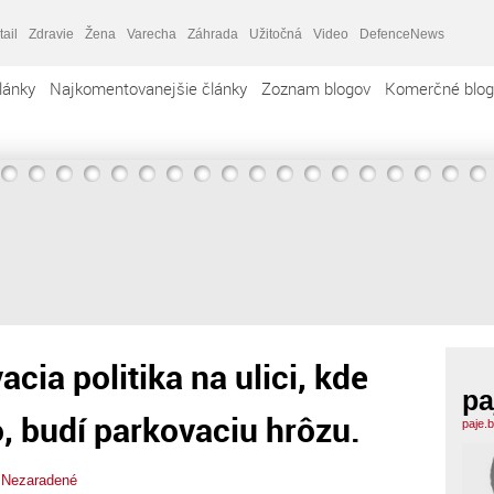
tail
Zdravie
Žena
Varecha
Záhrada
Užitočná
Video
DefenceNews
lánky
Najkomentovanejšie články
Zoznam blogov
Komerčné blog
ia politika na ulici, kde
pa
o, budí parkovaciu hrôzu.
paje.
,
Nezaradené