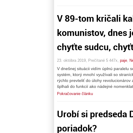
V 89-tom kričali ka
komunistov, dnes je
chyťte sudcu, chyť
23. októbra 2019, Prečítané 5 447x,
paje
,
N
V dnešnej situácii vidím úplnú paralelu s
systém, ktorý mnohí využívali so straníck
rýchlo prevteliť do úlohy revolucionárov 
šplhali do funkcií ako nádejné nomenkla
Pokračovanie článku
Urobí si predseda 
poriadok?