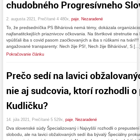
chudobného Progresívneho Slo
2. augusta 2021, Prečítané 4 480x,
paje
,
Nezaradené
To, že predsedníčka PS Biháriová nemá témy, dokázala organizáciou
najfanatitckejších priaznivcov očkovania. Na štvrtkové stretnutie n
vpúšťali iba s covid pasom zaočkovaných a iba s rúškami na tvári!!
angažované transparenty: Nech žije PS!, Nech žije Bihárióva!, S […
Pokračovanie článku
Prečo sedí na lavici obžalovaný
nie aj sudcovia, ktorí rozhodli o
Kudličku?
14. júla 2021, Prečítané 5 529x,
paje
,
Nezaradené
Dva slovenské súdy Špecializovaný i Najvyšší rozhodli o prepusten
slobodu, ale na lavici obžalovaných sedí iba bývalý Špeciálny proku