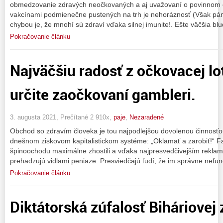
obmedzovanie zdravých neočkovaných a aj uvažovaní o povinnom 
vakcínami podmienečne pustených na trh je nehoráznosť (Však pán
chybou je, že mnohí sú zdraví vďaka silnej imunite!. Ešte väčšia bl
Pokračovanie článku
Najväčšiu radosť z očkovacej lo
určite zaočkovaní gambleri.
3. augusta 2021, Prečítané 2 910x,
paje
,
Nezaradené
Obchod so zdravím človeka je tou najpodlejšou dovolenou činnosť
dnešnom ziskovom kapitalistickom systéme: „Oklamať a zarobiť!“ F
špinoochodu maximálne zhostili a vďaka najpresvedčivejším reklamá
prehadzujú vidlami peniaze. Presviedčajú ľudí, že im správne nefun
Pokračovanie článku
Diktátorská zúfalosť Biháriovej