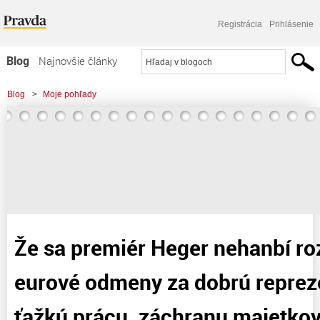
Registrácia
Prihlásenie
Blog
Najnovšie články
Najčítanejšie články
Blog
>
Moje pohľady
Najkomentovanejšie články
Zoznam blogov
Komerčné blogy
Že sa premiér Heger nehanbí ro
eurové odmeny za dobrú repreze
ťažkú prácu, záchranu majetko