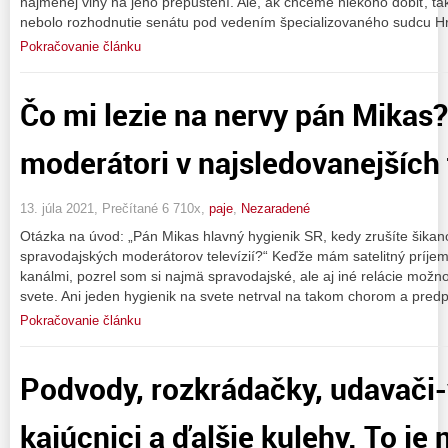
najmenej viny na jeho prepustení. Ale, ak chceme niekoho dobiť, ta
nebolo rozhodnutie senátu pod vedením špecializovaného sudcu Hr
Pokračovanie článku
Čo mi lezie na nervy pán Mikas
moderátori v najsledovanejších 
13. júla 2021, Prečítané 6 710x,
paje
,
Nezaradené
Otázka na úvod: „Pán Mikas hlavný hygienik SR, kedy zrušíte šikan
spravodajských moderátorov televízií?“ Keďže mám satelitný príjem 
kanálmi, pozrel som si najmä spravodajské, ale aj iné relácie možno
svete. Ani jeden hygienik na svete netrval na takom chorom a pre
Pokračovanie článku
Podvody, rozkrádačky, udavači-
kajúcnici a ďalšie kulehy. To je 