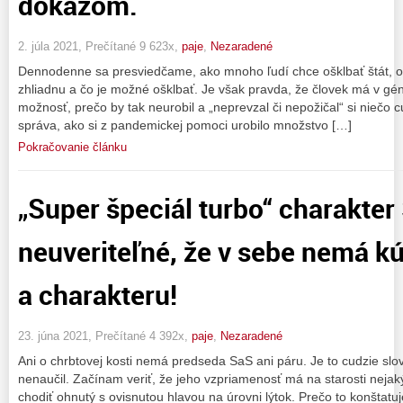
dôkazom.
2. júla 2021, Prečítané 9 623x,
paje
,
Nezaradené
Dennodenne sa presviedčame, ako mnoho ľudí chce ošklbať štát, ošk
zhliadnu a čo je možné ošklbať. Je však pravda, že človek má v gé
možnosť, prečo by tak neurobil a „neprevzal či nepožičal“ si niečo c
správa, ako si z pandemickej pomoci urobilo množstvo […]
Pokračovanie článku
„Super špeciál turbo“ charakter 
neuveriteľné, že v sebe nemá kú
a charakteru!
23. júna 2021, Prečítané 4 392x,
paje
,
Nezaradené
Ani o chrbtovej kosti nemá predseda SaS ani páru. Je to cudzie slovo
nenaučil. Začínam veriť, že jeho vzpriamenosť má na starosti nejak
chodiť ohnutý s ovisnutou hlavou na úrovni lýtok. Prečo to konštatu