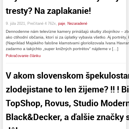
tresty? Na zaplakanie!
9. júla 2021, Prečítané 4 762x,
paje
,
Nezaradené
Dennodenne nám televízne kamery prinášajú skutky zbojníkov – zboha
ako ctihodní občania, ktorí si za úplatky vybavia všetko. Aj portréty
(Napríklad Majského falošne klamstvami gloriolizovala Ivana Havr
zadarmo a takýchto „super knižných portrétov“ nájdeme v […]
Pokračovanie článku
V akom slovenskom špekulosta
zlodejistane to len žijeme? !! ! 
TopShop, Rovus, Studio Modern
Black&Decker, a ďalšie značky 