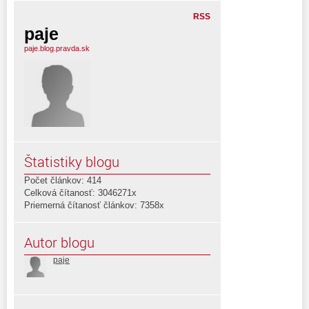
RSS
paje
paje.blog.pravda.sk
Štatistiky blogu
Počet článkov: 414
Celková čítanosť: 3046271x
Priemerná čítanosť článkov: 7358x
Autor blogu
paje