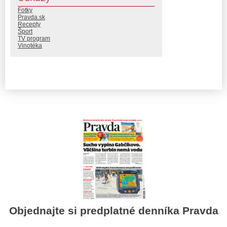
Fotky
Pravda.sk
Recepty
Šport
TV program
Vinotéka
Objednajte si predplatné denníka Pravda