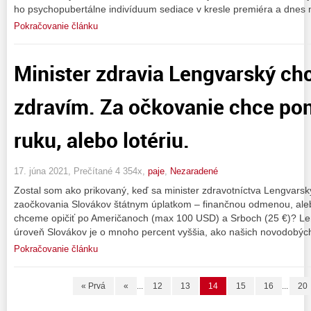
ho psychopubertálne indivíduum sediace v kresle premiéra a dnes 
Pokračovanie článku
Minister zdravia Lengvarský ch
zdravím. Za očkovanie chce po
ruku, alebo lotériu.
17. júna 2021, Prečítané 4 354x,
paje
,
Nezaradené
Zostal som ako prikovaný, keď sa minister zdravotníctva Lengvarský 
zaočkovania Slovákov štátnym úplatkom – finančnou odmenou, aleb
chceme opičiť po Američanoch (max 100 USD) a Srboch (25 €)? L
úroveň Slovákov je o mnoho percent vyššia, ako našich novodobýc
Pokračovanie článku
« Prvá
«
...
12
13
14
15
16
...
20