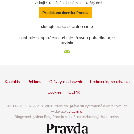
a získajte užitočné informácie na každý deň
Predplatné denníka Pravda
sledujte naše sociálne siete
stiahnite si aplikáciu a čítajte Pravdu pohodlne aj v
mobile
Kontakty
Reklama
Otázky a odpovede
Podmienky používania
Cookies
GDPR
© OUR MEDIA SR a. s. 2026. Autorské práva sú vyhradené a vykonáva ich
vydavateľ,
viac info
.
Blogovací systém Blog.Pravda.sk beží na technológií Wordpress.