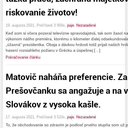
riskovanie životov!
19. augusta 2021, Prečítané 3 959x,
paje
,
Nezaradené
Keď som si včera pozeral televízne spravodajstvá, tak som žasol
výkonom nášho premiéra, ktorému o kilometer ďalej odsekundoval
„úžasná“ prezidentka. Obaja s dávkou hrdosti totiž prijali našich hrd
hasení rozsiahleho požiaru v Grécku a úspešnej […]
Pokračovanie článku
Matovič naháňa preferencie. Z
Prešovčanku sa angažuje a na 
Slovákov z vysoka kašle.
17. augusta 2021, Prečítané 3 510x,
paje
,
Nezaradené
To, že obchodovanie so zdravím je podlosť prvého stupňa som už p