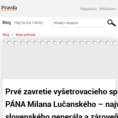
Registrácia
Prihlásenie
Blog
Najnovšie články
Najčítanejšie články
Blog
>
Moje pohľady
Najkomentovanejšie články
>
Prvé zavretie vyšetrovacieho spisu za smrťou PÁNA Milana Lučanského -
Zoznam blogov
najvznešenejšieho slovenského
Komerčné blogy
Prvé zavretie vyšetrovacieho s
PÁNA Milana Lučanského – naj
slovenského generála a zárove