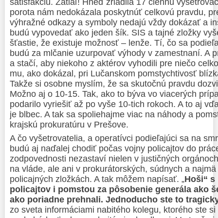
satisfakciu. Zatiaľ! Hneď zriadila 17 člennú vyšetrovac
porota nám nedokázala poskytnúť celkovú pravdu, pr
výhražné odkazy a symboly nedajú vždy dokázať a in
budú vypovedať ako jeden šík. SIS a tajné zložky vy
šťastie, že existuje možnosť – lenže. Tí, čo sa podieľa
budú za mlčanie uzurpovať výhody v zamestnaní. A pr
a stačí, aby niekoho z aktérov vyhodili pre niečo celk
mu, ako dokázal, pri Lučanskom pomstychtivosť blízk
Takže si osobne myslím, že sa skutočnú pravdu dozvi
Možno aj o 10-15. Tak, ako to býva vo viacerých prí
podarilo vyriešiť až po vyše 10-tich rokoch. A to aj
je blbec. A tak sa spoliehajme viac na náhody a pomst
krajskú prokuratúru v Prešove.
A čo vyšetrovatelia, a operatívci podieľajúci sa na s
budú aj naďalej chodiť počas vojny policajtov do prác
zodpovednosti nezastaví nielen v justičných orgánoch,
na vláde, ale ani v prokurátorských, súdnych a najm
policajných zložkách. A tak môžem napísať. „
Hoši“ s
policajtov i pomstou za pôsobenie generála ako šé
ako poriadne prehnali. Jednoducho ste to tragicky 
zo sveta informáciami nabitého kolegu, ktorého ste si 