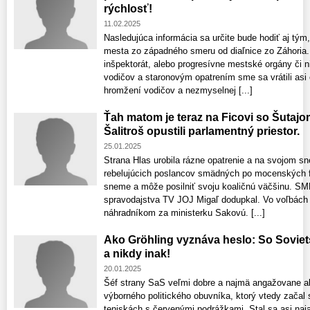
rýchlosť!
11.02.2025
Nasledujúca informácia sa určite bude hodiť aj tým
mesta zo západného smeru od diaľnice zo Záhoria.
inšpektorát, alebo progresívne mestské orgány či n
vodičov a staronovým opatrením sme sa vrátili asi
hromžení vodičov a nezmyselnej [...]
Ťah matom je teraz na Ficovi so Šutaj
Šalitroš opustili parlamentný priestor.
25.01.2025
Strana Hlas urobila rázne opatrenie a na svojom s
rebelujúcich poslancov smädných po mocenských fu
sneme a môže posilniť svoju koaličnú väčšinu. SM
spravodajstva TV JOJ Migaľ dodupkal. Vo voľbách 
náhradníkom za ministerku Sakovú. [...]
Ako Gröhling vyznáva heslo: So Sovie
a nikdy inak!
20.01.2025
Šéf strany SaS veľmi dobre a najmä angažovane ab
výborného politického obuvníka, ktorý vtedy začal
teniskách s červenými podrážkami. Stal sa asi n