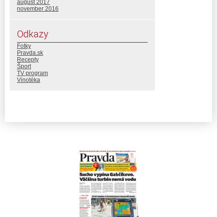
august 2017
november 2016
Odkazy
Fotky
Pravda.sk
Recepty
Šport
TV program
Vinotéka