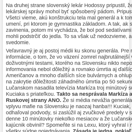
Na druhej strane slovenský lekár Hodossy pripustil, 
lekárskej správy mohol byť spôsobený pádom. Pripus
Všetci vieme, akú konštrukciu tela mal generál a k t
umení, pri ktorom je gymnastika základom. A tak, ak 
zavinenia, potom mi vychádza, že bol pod sedatívami
mohli podstrčiť do jedla. To sa však už nedozvieme, 
svedomie.
Veľavravný je aj postoj médii ku skonu generála. Pre ni
informácie, o tom, že vo väzení zomrel najbrutálnejší
doživotnými testami, ktorého na Slovensku nikto nepo
informovania nebol dôležitý a rovnako úmrtia aj ďal
Američanov a mnoho ďalších síce bulvárnych a ohlup
na zakrytie dôležitosti záhadného úmrtia po 50 sekun
Lučanskom nasadila televízia Markíza troj minútový 
Kuciaka s priateľkou.
Takto sa nesprávala Markíza a
Ruskovej strany ANO.
Že si média nevážia generála,
vplyvu mafie na Slovensku je naozaj hanba!!! Kuciak,
odhaľoval podvody, si zaslúžil aj zvučkové predely v
denne 10 minútovky niekoľko mesiacov a že Lučansk
kajúcnik obvinil? Spomeňte si na Lexu, ktorý vyhral i 
všetky súdne pojednávania.
Zásada je jedna, pokiaľ