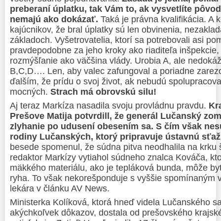
preberaní úplatku, tak Vám to, ak vysvetlíte pôvo
nemajú ako dokázať.
Taká je právna kvalifikácia. A
kajúcnikov, že bral úplatky sú len obvinenia, nezakla
základoch. Vyšetrovatelia, ktorí sa potrebovali asi p
pravdepodobne za jeho kroky ako riaditeľa inšpekcie,
rozmýšľanie ako väčšina vlády. Urobia A, ale nedokáž
B,C,D…. Len, aby valec zafungoval a poriadne zarezo
ďalším, že prídu o svoj život, ak nebudú spolupracov
mocných.
Strach má obrovskú silu!
Aj teraz Markíza nasadila svoju provládnu pravdu.
K
r
Prešove Matij
a potvrdill
, že generál Lučanský zom
zlyhanie po udusení obesením
sa
. S čím však nes
rodiny Lučanských, ktorý pripravuje ústavnú sťa
besede spomenul, že súdna pitva neodhalila na krku šk
redaktor Markízy vytiahol súdneho znalca Kováča, kt
mäkkého materiálu, ako je tepláková bunda, môže byť
ryha. To však nekorešponduje s vyššie spomínaným 
lekára v článku AV News.
Ministerka Kolíková, ktorá hneď videla Lučanského 
akýchkoľvek dôkazov, dostala od prešovského krajsk