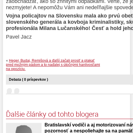
zaobchádzať, ako so zhnitými odpadkami. Verte, že jeh
nezmyjete! A nepomôžu Vám ani nedeľňajšie spoved
Vojna policajtov na Slovensku m
ala
ako
prvú obeť
slovenského generála a kovboja kriminalistiky, s
profesionála Milana Luč
a
nského! Česť a hold jeh
Pavel Jacz
«
Heger, Budaj, Remišová a ďalší začali prosiť a plakať
pred možným pádom a to naďalej s útočnými hanlivosťami
na opozíciu.
Debata ( 0 príspevkov )
Ďalšie články od tohto blogera
Bratislavskí vodiči a aj motorizovaní náv
pozornosť a nespoliehajte sa na pamäť 