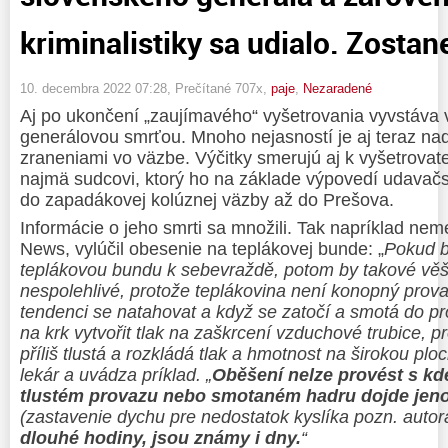
kriminalistiky sa udialo. Zostan
10. decembra 2022 07:28
, Prečítané 707x,
paje
,
Nezaradené
Aj po ukončení „zaujímavého“ vyšetrovania vyvstáva 
generálovou smrťou. Mnoho nejasností je aj teraz na
zraneniami vo väzbe. Výčitky smerujú aj k vyšetrova
najmä sudcovi, ktorý ho na základe výpovedí udavačs
do zapadákovej kolúznej väzby až do Prešova.
Informácie o jeho smrti sa množili. Tak napríklad ne
News, vylúčil obesenie na teplákovej bunde: „
Pokud b
teplákovou bundu k sebevraždě, potom by takové věš
nespolehlivé, protože teplákovina není konopný prov
tendenci se natahovat a když se zatočí a smotá do 
na krk vytvořit tlak na zaškrcení vzduchové trubice, 
příliš tlustá a rozkládá tlak a hmotnost na širokou plo
lekár
a uvád
za
p
r
íklad. „
Oběšení nelze provést s kd
tlustém provazu nebo smotaném hadru dojde jeno
(z
astavenie dychu pre nedostatok kyslíka pozn. autor
dlouhé hodiny, jsou známy i dny.
“