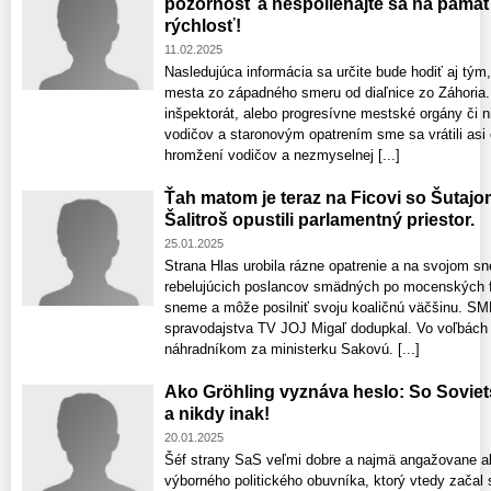
pozornosť a nespoliehajte sa na pamäť 
rýchlosť!
11.02.2025
Nasledujúca informácia sa určite bude hodiť aj tým
mesta zo západného smeru od diaľnice zo Záhoria.
inšpektorát, alebo progresívne mestské orgány či n
vodičov a staronovým opatrením sme sa vrátili asi
hromžení vodičov a nezmyselnej [...]
Ťah matom je teraz na Ficovi so Šutaj
Šalitroš opustili parlamentný priestor.
25.01.2025
Strana Hlas urobila rázne opatrenie a na svojom s
rebelujúcich poslancov smädných po mocenských fu
sneme a môže posilniť svoju koaličnú väčšinu. SM
spravodajstva TV JOJ Migaľ dodupkal. Vo voľbách 
náhradníkom za ministerku Sakovú. [...]
Ako Gröhling vyznáva heslo: So Sovie
a nikdy inak!
20.01.2025
Šéf strany SaS veľmi dobre a najmä angažovane ab
výborného politického obuvníka, ktorý vtedy začal