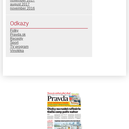
november 2017
august 2017
november 2016
Odkazy
Fotky
Pravda.sk
Recepty
Šport
TV program
Vinotéka