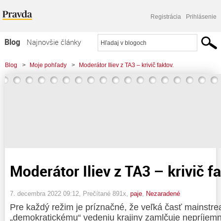
Registrácia
Prihlásenie
Blog
Najnovšie články
Najčítanejšie články
Blog
>
Moje pohľady
>
Moderátor Iliev z TA3 – krivič faktov.
Najkomentovanejšie články
Zoznam blogov
Komerčné blogy
Moderátor Iliev z TA3 – krivič f
7. decembra 2022 09:12
, Prečítané 891x,
paje
,
Nezaradené
Pre každý režim je príznačné, že veľká časť mainst
„demokratickému“ vedeniu krajiny zamlčuje nepríjem