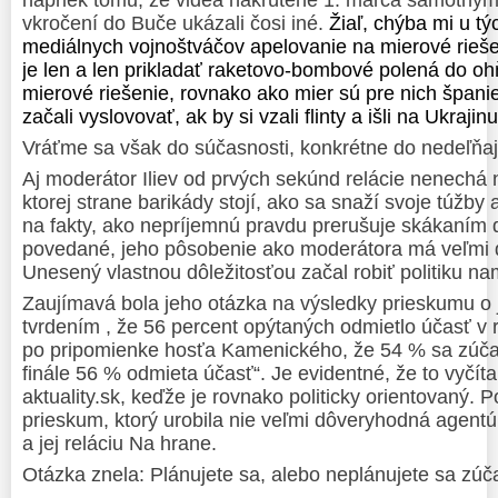
vkročení do Buče ukázali čosi iné.
Žiaľ, chýba mi u tý
mediálnych vojnoštváčov apelovanie na mierové riešen
je len a len prikladať raketovo-bombové polená do oh
mierové riešenie, rovnako ako mier sú pre nich špani
začali vyslovovať, ak by si vzali flinty a išli na Ukrajin
Vráťme sa však do súčasnosti, konkrétne do nedeľňajše
Aj moderátor Iliev od prvých sekúnd relácie nenechá
ktorej strane barikády stojí, ako sa snaží svoje túžby
na fakty, ako nepríjemnú pravdu prerušuje skákaním 
povedané, jeho pôsobenie ako moderátora má veľmi ď
Unesený vlastnou dôležitosťou začal robiť politiku n
Zaujímavá bola jeho otázka na výsledky prieskumu o
tvrdením , že 56 percent opýtaných odmietlo účasť v 
po pripomienke hosťa Kamenického, že 54 % sa zúča
finále 56 % odmieta účasť“. Je evidentné, že to vyčíta
aktuality.sk, keďže je rovnako politicky orientovaný.
prieskum, ktorý urobila nie veľmi dôveryhodná agentú
a jej reláciu Na hrane.
Otázka znela: Plánujete sa, alebo neplánujete sa zúč