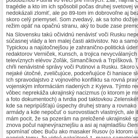
tragédie a kto im ich spôsobil počas druhej svetovej 
nedokázali zlomiť, ale po 89-tom im dobrovoľne aj be
skoro celý priemysel. Som zvedavý, ak sa toho doži
režim opäť na opačnú stranu, aký to bude zase prem
Na Slovensku takú očividnú nenávisť voči Rusku nepe
súčasnej vlády a len malej časti aktivistov. No a sa
Typickou a najútočnejšou je zahranično-politická úder
redaktorov Verniček, Kunsch, a trojica nevycválaných
televíznych elévov Zoľák, Simančíková a Trpíšková. 
chŕli nenávistné správy voči Putinovi a Rusku. Skoro 
nejaké útočné, zveličujúce, podceňujúce či haniace 
Ich spravodajstvo z vojnového konfliktu sa rovná pra
vojenským informáciám riadených z Kyjeva. Týmto r
vôbec neprekáža ukrajinský nacizmus (o ktorom je m
a foto dokumentoch) a tvrdia pod taktovkou Zelensk
kde sa nepripúšťajú úspechy druhej strany a rovnako
armády a kde nepočuť o surovostiach vlastných, ale i
mám pocit, že sa pozerám na preložené ukrajinské 
znova počul najnevýraznejšiu a asi aj najmladšiu čle
spomínať obec Buču ako masaker Rusov (o ktorom už 
napriek tomu, že videá nakrútené 1. marca samotnými