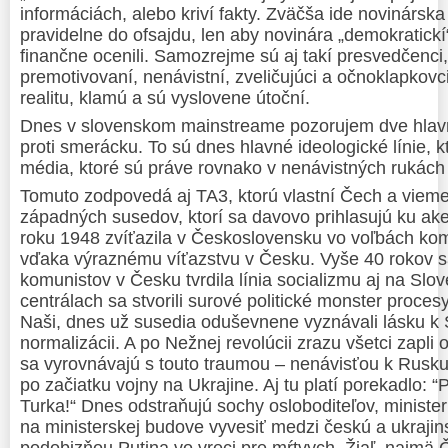
informáciách, alebo kriví fakty. Zväčša ide novinárska
pravidelne do ofsajdu, len aby novinára „demokratickí“
finančne ocenili. Samozrejme sú aj takí presvedčenci,
premotivovaní, nenávistní, zveličujúci a očnoklapkovci
realitu, klamú a sú vyslovene útoční.
Dnes v slovenskom mainstreame pozorujem dve hlavné
proti smerácku. To sú dnes hlavné ideologické línie, k
média, ktoré sú práve rovnako v nenávistných rukách 
Tomuto zodpovedá aj TA3, ktorú vlastní Čech a vieme
západných susedov, ktorí sa davovo prihlasujú ku akej
roku 1948 zvíťazila v Československu vo voľbách kom
vďaka výraznému víťazstvu v Česku. Vyše 40 rokov s
komunistov v Česku tvrdila línia socializmu aj na Sl
centrálach sa stvorili surové politické monster proces
Naši, dnes už susedia oduševnene vyznávali lásku k
normalizácii. A po Nežnej revolúcii zrazu všetci zapl
sa vyrovnávajú s touto traumou – nenávisťou k Rusku
po začiatku vojny na Ukrajine. Aj tu platí porekadlo: 
Turka!“ Dnes odstraňujú sochy osloboditeľov, minister
na ministerskej budove vyvesiť medzi českú a ukrajin
podobizňou Putina vo vreci pre mŕtvych. Žiaľ, najmä 