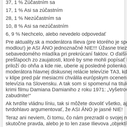
37, 1 % Zúčastním sa
17, 1 % Asi sa zúčastním
28, 1 % Nezúčastním sa
10, 8 % Asi sa nezúčastním
6, 9 % Nechcelo, alebo nevedelo odpovedať
Pre aktuality.sk a moderátora Ilieva (pre ktorého je s
modlou!) je ASI ÁNO jednoznačné NIE!!! Úžasne trie
sebavedomého mladíka pri prekrúcaní faktov. O ďalší
prešľapoch zo zaujatosti, ktoré by sme mohli popísať l
priloží do ohňa a kde nie, uberie aj posledné polienko.
moderátora hlavnej diskusnej relácie televízie TA3, k
v klipe pred pár mesiacmi chválila európskym ocenení
televízia na Slovensku. A tak som si spomenul na titu
krimi filmu Damiana Damianiho z roku 1971: „Vyšetrov
zabudnite!“
Ak tvrdíte vládnu líniu, tak si môžete dovoliť všetko, aj
tvrdohlavo argumentovať, že ASI ÁNO je jasné NIE!
Teraz ani neviem, či tomu, čo nám prezradil o svojej na
skutočne pravda, alebo je to len zase Ilievova „objekt