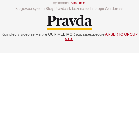
vydavateľ,
viac info
.
Blogovací systém Blog.Pravda.sk beží na technológií Wordpress.
Kompletný video servis pre OUR MEDIA SR a.s. zabezpečuje
ARBERTO GROUP
s.r.o.
.