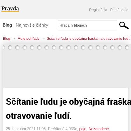
Registrácia
Prihlásenie
Blog
Najnovšie články
Najčítanejšie články
Blog
>
Moje pohľady
>
Sčítanie ľudu je obyčajná fraška na otravovanie ľudí.
Najkomentovanejšie články
Zoznam blogov
Komerčné blogy
Sčítanie ľudu je obyčajná frašk
otravovanie ľudí.
25. februára 2021 11:06
, Prečítané 4 933x,
paje
,
Nezaradené