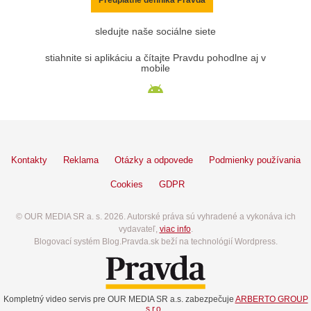
sledujte naše sociálne siete
stiahnite si aplikáciu a čítajte Pravdu pohodlne aj v
mobile
Kontakty
Reklama
Otázky a odpovede
Podmienky používania
Cookies
GDPR
© OUR MEDIA SR a. s. 2026. Autorské práva sú vyhradené a vykonáva ich
vydavateľ,
viac info
.
Blogovací systém Blog.Pravda.sk beží na technológií Wordpress.
Kompletný video servis pre OUR MEDIA SR a.s. zabezpečuje
ARBERTO GROUP
s.r.o.
.