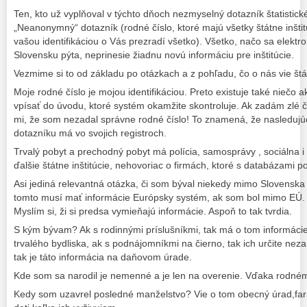
Ten, kto už vyplňoval v týchto dňoch nezmyselný dotazník štatistick
„Neanonymný“ dotazník (rodné číslo, ktoré majú všetky štátne inštit
vašou identifikáciou o Vás prezradí všetko). Všetko, načo sa elektr
Slovensku pýta, neprinesie žiadnu novú informáciu pre inštitúcie.
Vezmime si to od základu po otázkach a z pohľadu, čo o nás vie štá
Moje rodné číslo je mojou identifikáciou. Preto existuje také nieč
vpísať do úvodu, ktoré systém okamžite skontroluje. Ak zadám zlé čí
mi, že som nezadal správne rodné číslo! To znamená, že nasledujúc
dotazníku má vo svojich registroch.
Trvalý pobyt a prechodný pobyt má polícia, samosprávy , sociálna 
ďalšie štátne inštitúcie, nehovoriac o firmách, ktoré s databázami 
Asi jediná relevantná otázka, či som býval niekedy mimo Slovenska 
tomto musí mať informácie Európsky systém, ak som bol mimo EÚ. 
Myslím si, ži si predsa vymieňajú informácie. Aspoň to tak tvrdia.
S kým bývam? Ak s rodinnými príslušníkmi, tak má o tom informácie
trvalého bydliska, ak s podnájomníkmi na čierno, tak ich určite neza
tak je táto informácia na daňovom úrade.
Kde som sa narodil je nemenné a je len na overenie. Vďaka rodnému 
Kedy som uzavrel posledné manželstvo? Vie o tom obecný úrad,far