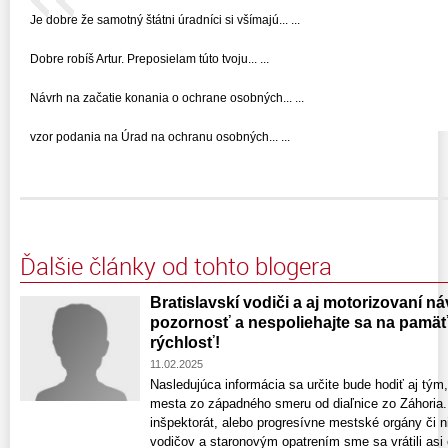
Je dobre že samotný štátni úradníci si všímajú... ...
Dobre robíš Artur. Preposielam túto tvoju... ...
Návrh na začatie konania o ochrane osobných... ...
vzor podania na Úrad na ochranu osobných... ...
Ďalšie články od tohto blogera
Bratislavskí vodiči a aj motorizovaní náv
pozornosť a nespoliehajte sa na pamäť 
rýchlosť!
11.02.2025
Nasledujúca informácia sa určite bude hodiť aj tým
mesta zo západného smeru od diaľnice zo Záhoria.
inšpektorát, alebo progresívne mestské orgány či n
vodičov a staronovým opatrením sme sa vrátili asi