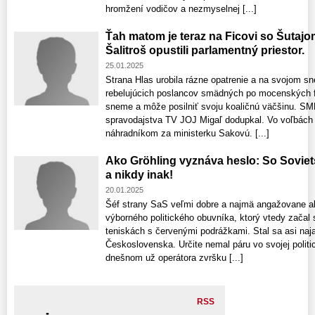
hromžení vodičov a nezmyselnej [...]
Ťah matom je teraz na Ficovi so Šutaj
Šalitroš opustili parlamentný priestor.
25.01.2025
Strana Hlas urobila rázne opatrenie a na svojom s
rebelujúcich poslancov smädných po mocenských fu
sneme a môže posilniť svoju koaličnú väčšinu. SM
spravodajstva TV JOJ Migaľ dodupkal. Vo voľbách 
náhradníkom za ministerku Sakovú. [...]
Ako Gröhling vyznáva heslo: So Sovie
a nikdy inak!
20.01.2025
Šéf strany SaS veľmi dobre a najmä angažovane ab
výborného politického obuvníka, ktorý vtedy začal
teniskách s červenými podrážkami. Stal sa asi n
Československa. Určite nemal páru vo svojej polit
dnešnom už operátora zvršku [...]
RSS