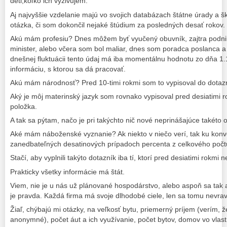
deti,koľko ich vyživujem.
Aj najvyššie vzdelanie majú vo svojich databázach štátne úrady a š
otázka, či som dokončil nejaké štúdium za posledných desať rokov.
Akú mám profesiu? Dnes môžem byť vyučený obuvník, zajtra podnik
minister, alebo včera som bol maliar, dnes som poradca poslanca a 
dnešnej fluktuácii tento údaj má iba momentálnu hodnotu zo dňa 1
informáciu, s ktorou sa dá pracovať.
Akú mám národnosť? Pred 10-timi rokmi som to vypisoval do dotaz
Aký je môj materinský jazyk som rovnako vypisoval pred desiatimi
položka.
A tak sa pýtam, načo je pri takýchto nič nové neprinášajúce takéto
Aké mám náboženské vyznanie? Ak niekto v niečo verí, tak ku konve
zanedbateľných desatinových prípadoch percenta z celkového počt
Stačí, aby vyplnili takýto dotazník iba tí, ktorí pred desiatimi rokmi 
Prakticky všetky informácie má štát.
Viem, nie je u nás už plánované hospodárstvo, alebo aspoň sa tak aj 
je pravda. Každá firma má svoje dlhodobé ciele, len sa tomu nevrav
Žiaľ, chýbajú mi otázky, na veľkosť bytu, priemerný príjem (verím, ž
anonymné), počet áut a ich využívanie, počet bytov, domov vo vlast