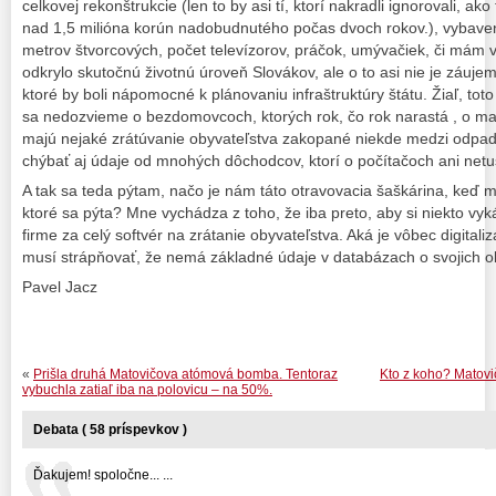
celkovej rekonštrukcie (len to by asi tí, ktorí nakradli ignorovali, a
nad 1,5 milióna korún nadobudnutého počas dvoch rokov.), vybaveni
metrov štvorcových, počet televízorov, práčok, umývačiek, či mám 
odkrylo skutočnú životnú úroveň Slovákov, ale o to asi nie je záuje
ktoré by boli nápomocné k plánovaniu infraštruktúry štátu. Žiaľ, to
sa nedozvieme o bezdomovcoch, ktorých rok, čo rok narastá , o ma
majú nejaké zrátúvanie obyvateľstva zakopané niekde medzi odpa
chýbať aj údaje od mnohých dôchodcov, ktorí o počítačoch ani netu
A tak sa teda pýtam, načo je nám táto otravovacia šaškárina, keď m
ktoré sa pýta? Mne vychádza z toho, že iba preto, aby si niekto vyk
firme za celý softvér na zrátanie obyvateľstva. Aká je vôbec digitali
musí strápňovať, že nemá základné údaje v databázach o svojich o
Pavel Jacz
«
Prišla druhá Matovičova atómová bomba. Tentoraz
Kto z koho? Matovi
vybuchla zatiaľ iba na polovicu – na 50%.
Debata ( 58 príspevkov )
Ďakujem! spoločne... ...