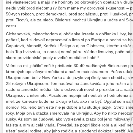
iné vlastenectvo a majú iné hodnoty po obrovských obetiach v druh
nejdu voliť proti niečomu (v čom máme my obrovské skúsenosti – pro
50-tych rokoch, proti demokracii, proti socializmu, proti Husákovi, pr
proti Ficovi), ale za niečo. Bielorusi nechcú Ukrajinu a určite ani S
cestu.
Cichanovská, mimochodom aj občianka Izraela a občianka Litvy, kam
peňazí, keď si dovolí nepracovať a lieta si po Európe a nechá sa host
Čaputová, Matovič, Korčok i Šeliga a aj na Globsecu, ktorému skôr 
bola Top hviezdou, to naozaj nemá páru. Vládne limuziny, početná
skoro prezidentské pocty a veľké mediálne haló!!!
Veľmi sa mi „páčilo“ veľké privítanie 30-40 nadšených Bielorusov 
kŕmených opozičnými médiami a naším mainsteamom. Počas udalo
Ukrajine som bol v New Yorku a do jazykovej školy som chodil aj s 
28 ročným Ukrajincom. Ten nadával na Janukoviča a jeho režim a 
riadené americké média, ktoré oslavovali nového prezidenta a nasá
Ukrajincov z internetu. Absolútne neprijímal neutrálne hodnotenia si
mlel, že konečne bude na Ukrajine tak, ako má byť. Opýtal som sa h
domov. No, lebo tam ešte nie je dobre a tu študuje jazyk. Stretli sm
roky. Moja prvá otázka smerovala na Ukrajinu. Aby ho nikto nerozu
rusky. Až som sa čudoval, ako vytriezvel a zrazu bol jeho milovaný
fašista a ním aj celá vláda. Povedal, že popri škole robí a aj keď ne
ušetrí svojej rodine, aby jeho rodičia a súrodenci dokázali prežiť. A 