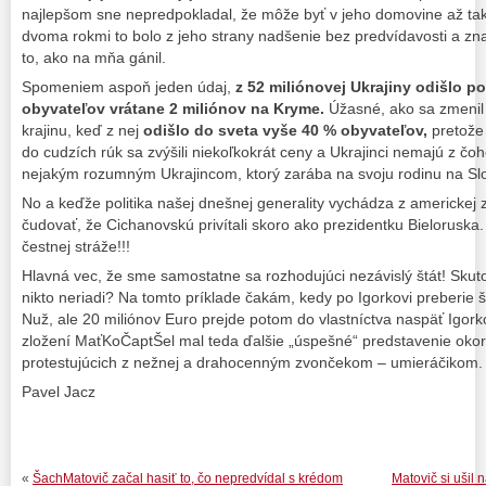
najlepšom sne nepredpokladal, že môže byť v jeho domovine až tak z
dvoma rokmi to bolo z jeho strany nadšenie bez predvídavosti a zna
to, ako na mňa gánil.
Spomeniem aspoň jeden údaj,
z 52 miliónovej Ukrajiny odišlo
po
obyvateľov vrátane 2 miliónov na Kryme.
Úžasné, ako sa zmenil
krajinu, keď z nej
odišlo do sveta vyše 40 % obyvateľov,
pretože
do cudzích rúk sa zvýšili niekoľkokrát ceny a Ukrajinci nemajú z čoh
nejakým rozumným Ukrajincom, ktorý zarába na svoju rodinu na Slo
No a keďže politika našej dnešnej generality vychádza z americkej z
čudovať, že Cichanovskú privítali skoro ako prezidentku Bieloruska.
čestnej stráže!!!
Hlavná vec, že sme samostatne sa rozhodujúci nezávislý štát! Skut
nikto neriadi? Na tomto príklade čakám, kedy po Igorkovi preberie š
Nuž, ale 20 miliónov Euro prejde potom do vlastníctva naspäť Igork
zložení MaťKoČaptŠel mal teda ďalšie „úspešné“ predstavenie okor
protestujúcich z nežnej a drahocenným zvončekom – umieráčikom.
Pavel Jacz
«
ŠachMatovič začal hasiť to, čo nepredvídal s krédom
Matovič si ušil 