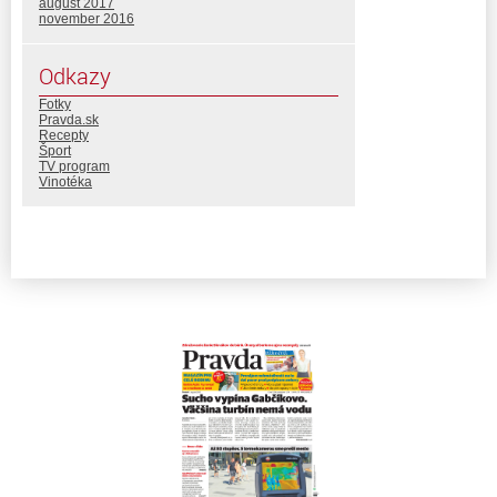
august 2017
november 2016
Odkazy
Fotky
Pravda.sk
Recepty
Šport
TV program
Vinotéka