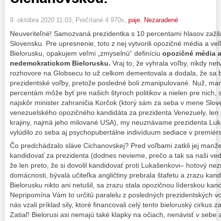
9. októbra 2020 11:03
, Prečítané 4 970x,
paje
,
Nezaradené
Neuveriteľné! Samozvaná prezidentka s 10 percentami hlasov zažila 
Slovensku. Pre upresnenie, toto z nej vytvorili opozičné média a v
Bielorusku, opakujem veľmi „zmyselnú“ definíciu
opozičné média
nedemokratickom Bielorusku
.
Vraj to, že vyhrala voľby, nikdy ne
rozhovore na Globsecu to už celkom dementovala a dodala, že sa b
prezidentské voľby, pretože posledné boli zmanipulované. Nuž, ma
percentám môže byť pre našich štyroch politikov a nielen pre nich, s
najskôr minister zahraničia Korčok (ktorý sám za seba v mene Slove
venezuelského opozičného kandidáta za prezidenta Venezuely, len pr
krajiny, najmä jeho milované USA), my neuznávame prezidenta Luka
vylúdilo zo seba aj psychopubertálne indivíduum sediace v premiér
Čo predchádzalo sláve Cichanovskej? Pred voľbami zatkli jej manž
kandidovať za prezidenta (dodnes nevieme, prečo a tak sa naši vedú
že len preto, že si dovolil kandidovať proti Lukašenkovi– hotový nez
domácnosti, bývalá učiteľka angličtiny prebrala štafetu a zrazu kan
Bielorusku nikto ani netušil, sa zrazu stala opozičnou líderskou kan
Nepripomína Vám to určitú paralelu z posledných prezidentských vo
nás vzali príklad sily, ktoré financovali celý tento bieloruský cirkus 
Zatiaľ! Bielorusi asi nemajú také klapky na očiach, nenávisť v sebe 