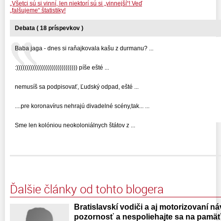
„Všetci sú si vinní, len niektorí sú si „vinnejší“! Veď
„falšujeme“ štatistiky!
Debata ( 18 príspevkov )
Baba jaga - dnes si raňajkovala kašu z durmanu? ...
:))))))))))))))))))))))))))))))) píše ešté ...
nemusíš sa podpisovať, Ľudský odpad, ešté ...
....pre koronavírus nehrajú divadelné scény,tak... ...
Sme len kolóniou neokoloniálnych štátov z ...
Ďalšie články od tohto blogera
Bratislavskí vodiči a aj motorizovaní náv
pozornosť a nespoliehajte sa na pamäť 