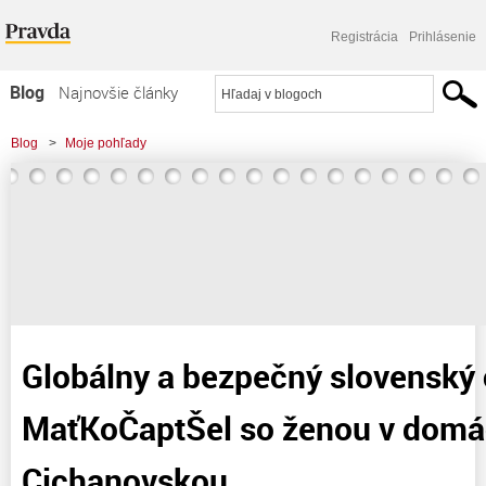
Registrácia
Prihlásenie
Blog
Najnovšie články
Najčítanejšie články
Blog
>
Moje pohľady
Najkomentovanejšie články
>
Globálny a bezpečný slovenský cirkus - MaťKoČaptŠel so ženou v
Zoznam blogov
domácnosti Cichanovskou.
Komerčné blogy
Globálny a bezpečný slovenský 
MaťKoČaptŠel so ženou v domá
Cichanovskou.