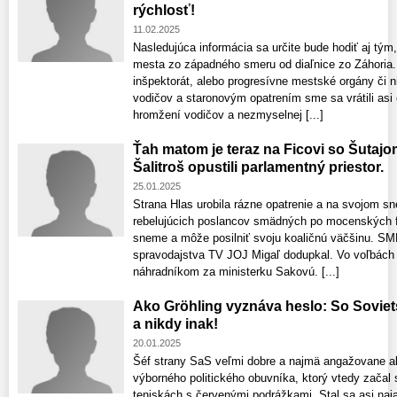
rýchlosť!
11.02.2025
Nasledujúca informácia sa určite bude hodiť aj tým
mesta zo západného smeru od diaľnice zo Záhoria.
inšpektorát, alebo progresívne mestské orgány či n
vodičov a staronovým opatrením sme sa vrátili asi
hromžení vodičov a nezmyselnej [...]
Ťah matom je teraz na Ficovi so Šutaj
Šalitroš opustili parlamentný priestor.
25.01.2025
Strana Hlas urobila rázne opatrenie a na svojom s
rebelujúcich poslancov smädných po mocenských fu
sneme a môže posilniť svoju koaličnú väčšinu. SM
spravodajstva TV JOJ Migaľ dodupkal. Vo voľbách 
náhradníkom za ministerku Sakovú. [...]
Ako Gröhling vyznáva heslo: So Sovie
a nikdy inak!
20.01.2025
Šéf strany SaS veľmi dobre a najmä angažovane ab
výborného politického obuvníka, ktorý vtedy začal
teniskách s červenými podrážkami. Stal sa asi n