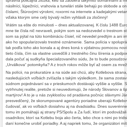
správna policajná zložka, keď sa zaoberá takýmito somarinami a mno
násilníci, lúpežníci, vrahovia a tunelári stále behajú po slobode a on
číslami, Štúrovými výrokmi, roxormi na internete a kadejakými vetam
vďaka ktorým sme celý bývalý režim vyhlásili za zločinný!
Vrátim sa ešte do minulosti – dnes aktualizovanej. K číslu 1488 Eu
mne tie čísla nič nevraveli, pokým som sa nedozvedel o trestnom s
som sa pýtal na túto kombináciu čísiel, nič nevedel predtým a ani im
ako ho spopularizovalo trestné oznámenie. Sama polícia v spoluprá
tak podľa toho ako konala a aj dnes koná s výdatnou pomocou novi
tieto čísla, čím sa vlastne usvedčili z trestného činu šírenia a pod
dala počuť aj sudkyňa špecializovaného súdu, že to bude posudzova
„Urválkova“ potomkyňa? A z troch rokov môže byť až osem za mrež
Na polícii, na prokuratúre a na súde asi chcú, aby Kotlebova strana, 
nasledujúcich voľbách zvíťazila s takým výsledkom, že sama zosta
súdnom pojednávaní sa v prieskumoch dostávajú vyššie a vyššie. S
vytrhnutej realite, pretože si neuvedomujú, že národy Slovanov a šp
martýrov! A to je u nás zvyklosťou od pradávna počnúc slávnymi J
presvedčený, že skorumpované agentúry poriadne uberajú Kotleb
čudovať, ak vo voľbách dosiahnu aj na dvadsiatku. Dnes suverénne 
tomu im pomáhajú aj strany PS/Spolu a Za ľudí, ktorí im podovážali
osadníkov, ktorí sa Kotlebu boja ako čerta, lebo chce s nimi po trid
daní konečne urobiť poriadky. A aj napriek tomu, že organizátori mítin