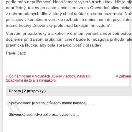
podľa mňa nepríčetnosť. Nepríčetnosť vyzerá trochu inak. Nie je nija
nepríčetný, tak by po ceste z ministerstva na Obchodnú ulicu niekoh
z nahromadených dlhov, ktorý chcel upútať na seba pozornosť. Nuž
policajtov v konečnom verdikte rozhodol o umiestnení do psychiatric
máme hotový „Slovenský prelet nad kukučím hniezdom“!
V prvom prípade lieky a alkohol, v druhom variant s nepríčetnosťou,
dožijeme pri ďalšom brutálnom čine? Bude to mozgová príhoda, alebo
právnická kľučka, aby bola spravodlivosť v ofsajde?
Pavel Jacz
«
Čo nám to len v Novinách JOJ-ky v sobotu natárali!
V Zákone o
Spapkáme im to aj s navijakom.
Debata ( 2 príspevky )
Spravodlivosť je slepá, príkladov mame habadej,... ...
Slovenské súdnictvo bol proste ovládnuté ...