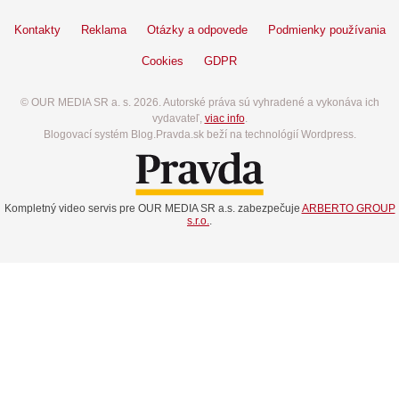
Kontakty
Reklama
Otázky a odpovede
Podmienky používania
Cookies
GDPR
© OUR MEDIA SR a. s. 2026. Autorské práva sú vyhradené a vykonáva ich
vydavateľ,
viac info
.
Blogovací systém Blog.Pravda.sk beží na technológií Wordpress.
Kompletný video servis pre OUR MEDIA SR a.s. zabezpečuje
ARBERTO GROUP
s.r.o.
.