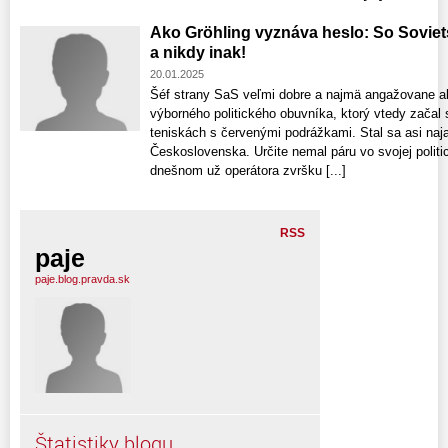
Ako Gröhling vyznáva heslo: So Sovie
a nikdy inak!
20.01.2025
Šéf strany SaS veľmi dobre a najmä angažovane ab
výborného politického obuvníka, ktorý vtedy začal
teniskách s červenými podrážkami. Stal sa asi n
Československa. Určite nemal páru vo svojej polit
dnešnom už operátora zvršku [...]
RSS
paje
paje.blog.pravda.sk
Štatistiky blogu