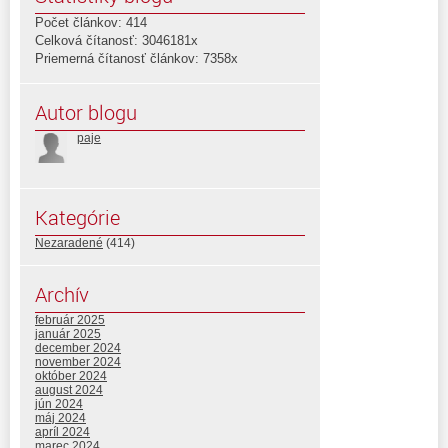
Počet článkov: 414
Celková čítanosť: 3046181x
Priemerná čítanosť článkov: 7358x
Autor blogu
paje
Kategórie
Nezaradené
(414)
Archív
február 2025
január 2025
december 2024
november 2024
október 2024
august 2024
jún 2024
máj 2024
apríl 2024
marec 2024