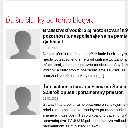
Ďalšie články od tohto blogera
Bratislavskí vodiči a aj motorizovaní náv
pozornosť a nespoliehajte sa na pamäť 
rýchlosť!
11.02.2025
Nasledujúca informácia sa určite bude hodiť aj tým
mesta zo západného smeru od diaľnice zo Záhoria.
inšpektorát, alebo progresívne mestské orgány či n
vodičov a staronovým opatrením sme sa vrátili asi
hromžení vodičov a nezmyselnej [...]
Ťah matom je teraz na Ficovi so Šutaj
Šalitroš opustili parlamentný priestor.
25.01.2025
Strana Hlas urobila rázne opatrenie a na svojom s
rebelujúcich poslancov smädných po mocenských fu
sneme a môže posilniť svoju koaličnú väčšinu. SM
spravodajstva TV JOJ Migaľ dodupkal. Vo voľbách 
náhradníkom za ministerku Sakovú. [...]