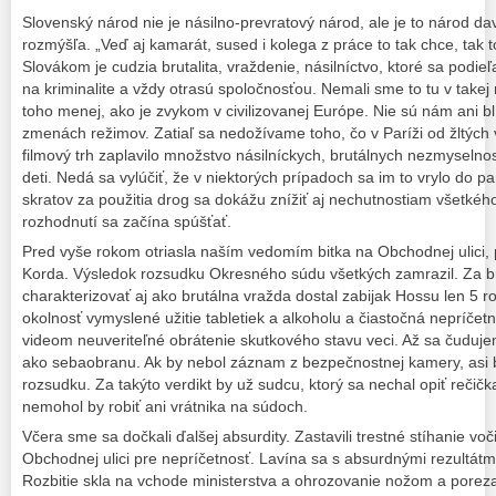
Slovenský národ nie je násilno-prevratový národ, ale je to národ da
rozmýšľa. „Veď aj kamarát, sused i kolega z práce to tak chce, tak t
Slovákom je cudzia brutalita, vraždenie, násilníctvo, ktoré sa podi
na kriminalite a vždy otrasú spoločnosťou. Nemali sme to tu v takej 
toho menej, ako je zvykom v civilizovanej Európe. Nie sú nám ani blí
zmenách režimov. Zatiaľ sa nedožívame toho, čo v Paríži od žltých 
filmový trh zaplavilo množstvo násilníckych, brutálnych nezmyselnos
deti. Nedá sa vylúčiť, že v niektorých prípadoch sa im to vrylo do
skratov za použitia drog sa dokážu znížiť aj nechutnostiam všetké
rozhodnutí sa začína spúšťať.
Pred vyše rokom otriasla naším vedomím bitka na Obchodnej ulici, pri
Korda. Výsledok rozsudku Okresného súdu všetkých zamrazil. Za bru
charakterizovať aj ako brutálna vražda dostal zabijak Hossu len 5 
okolnosť vymyslené užitie tabletiek a alkoholu a čiastočná nepríčet
videom neuveriteľné obrátenie skutkového stavu veci. Až sa čudujem
ako sebaobranu. Ak by nebol záznam z bezpečnostnej kamery, asi b
rozsudku. Za takýto verdikt by už sudcu, ktorý sa nechal opiť rečička
nemohol by robiť ani vrátnika na súdoch.
Včera sme sa dočkali ďalšej absurdity. Zastavili trestné stíhanie vo
Obchodnej ulici pre nepríčetnosť. Lavína sa s absurdnými rezultátm
Rozbitie skla na vchode ministerstva a ohrozovanie nožom a porezan