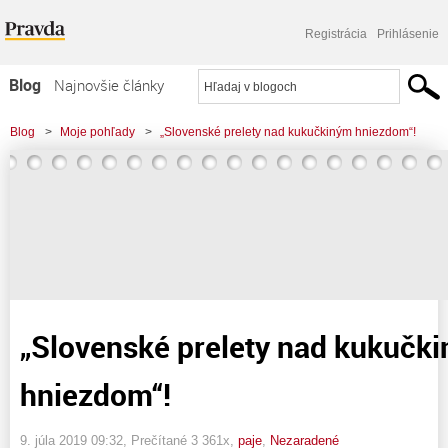
Registrácia
Prihlásenie
Blog
Najnovšie články
Najčítanejšie články
Blog
>
Moje pohľady
>
„Slovenské prelety nad kukučkiným hniezdom“!
Najkomentovanejšie články
Zoznam blogov
Komerčné blogy
„Slovenské prelety nad kukučk
hniezdom“!
9. júla 2019 09:32
, Prečítané 3 361x,
paje
,
Nezaradené