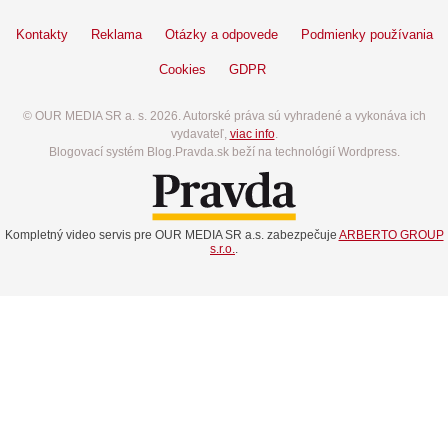
Kontakty
Reklama
Otázky a odpovede
Podmienky používania
Cookies
GDPR
© OUR MEDIA SR a. s. 2026. Autorské práva sú vyhradené a vykonáva ich
vydavateľ,
viac info
.
Blogovací systém Blog.Pravda.sk beží na technológií Wordpress.
Kompletný video servis pre OUR MEDIA SR a.s. zabezpečuje
ARBERTO GROUP
s.r.o.
.