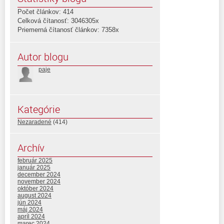
Počet článkov: 414
Celková čítanosť: 3046305x
Priemerná čítanosť článkov: 7358x
Autor blogu
paje
Kategórie
Nezaradené
(414)
Archív
február 2025
január 2025
december 2024
november 2024
október 2024
august 2024
jún 2024
máj 2024
apríl 2024
marec 2024