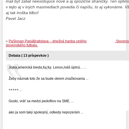
mali byť zatiaľ neexistujúce nové a aj opozičné straničky. Ten opti
v tejto aj v iných masmediach povedia či napíšu, to aj vykonáme. V
aj tak troška blbci!
Pavel Jacz
«
PaSlovan PapáBratislava – dnešná hanba celého
„Slovens
slovenského futbalu.
Debata ( 13 príspevkov )
Jojka,americká bieda,fuj,fuj. Lenox,máš úplnú... ...
Žeby náznak toto že sa bude okrem značkovania ...
+++++ ...
Gusto, vráť sa medzi pedofilov na SME. ...
ako ja som taký spokojný, odkedy nepozerám ...