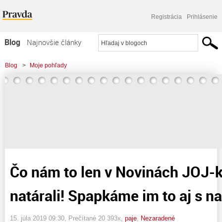
Registrácia
Prihlásenie
Blog
Najnovšie články
Najčítanejšie články
Blog
>
Moje pohľady
Najkomentovanejšie články
>
Čo nám to len v Novinách JOJ-ky v sobotu natárali! Spapkáme im to aj s
Zoznam blogov
navijakom.
Komerčné blogy
Čo nám to len v Novinách JOJ-k
natárali! Spapkáme im to aj s n
15. júla 2019 09:30
, Prečítané 20 393x,
paje
,
Nezaradené