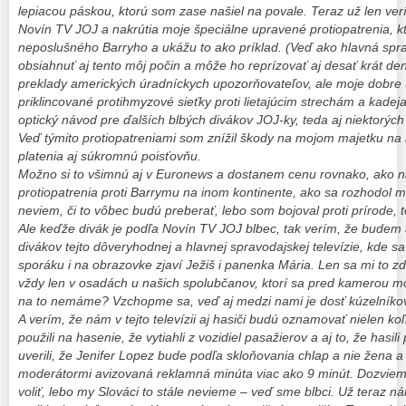
lepiacou páskou, ktorú som zase našiel na povale. Teraz už len ver
Novín TV JOJ a nakrútia moje špeciálne upravené protiopatrenia, k
neposlušného Barryho a ukážu to ako príklad. (Veď ako hlavná spra
obsiahnuť aj tento môj počin a môže ho reprízovať aj desať krát denn
preklady amerických úradníckych upozorňovateľov, ale moje dobre 
priklincované protihmyzové sieťky proti lietajúcim strechám a kadej
optický návod pre ďalších blbých divákov JOJ-ky, teda aj niektorýc
Veď týmito protiopatreniami som znížil škody na mojom majetku na n
platenia aj súkromnú poisťovňu.
Možno si to všimnú aj v Euronews a dostanem cenu rovnako, ako na
protiopatrenia proti Barrymu na inom kontinente, ako sa rozhodol mô
neviem, či to vôbec budú preberať, lebo som bojoval proti prírode, t
Ale keďže divák je podľa Novín TV JOJ blbec, tak verím, že budem
divákov tejto dôveryhodnej a hlavnej spravodajskej televízie, kde sa
sporáku i na obrazovke zjaví Ježiš i panenka Mária. Len sa mi to zd
vždy len v osadách u našich spolubčanov, ktorí sa pred kamerou m
na to nemáme? Vzchopme sa, veď aj medzi nami je dosť kúzelníkov 
A verím, že nám v tejto televízii aj hasiči budú oznamovať nielen ko
použili na hasenie, že vytiahli z vozidiel pasažierov a aj to, že hasil
uverili, že Jenifer Lopez bude podľa skloňovania chlap a nie žena a
moderátormi avizovaná reklamná minúta viac ako 9 minút. Dozvieme
voliť, lebo my Slováci to stále nevieme – veď sme blbci. Už teraz n