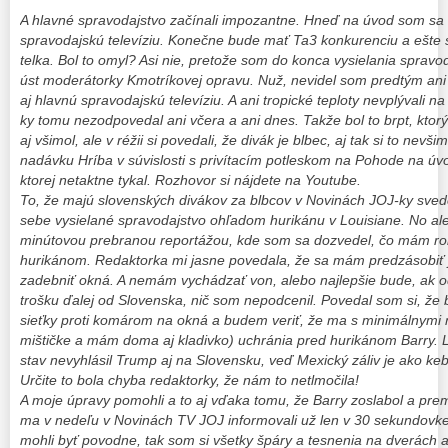
A hlavné spravodajstvo začínali impozantne. Hneď na úvod som sa 
spravodajskú televíziu. Konečne bude mať Ta3 konkurenciu a ešte si
telka. Bol to omyl? Asi nie, pretože som do konca vysielania sprav
úst moderátorky Kmotríkovej opravu. Nuž, nevidel som predtým ani
aj hlavnú spravodajskú televíziu. A ani tropické teploty nevplývali
ky tomu nezodpovedal ani včera a ani dnes. Takže bol to brpt, ktorý
aj všimol, ale v réžii si povedali, že divák je blbec, aj tak si to nev
nadávku Hríba v súvislosti s privítacím potleskom na Pohode na úv
ktorej netaktne tykal. Rozhovor si nájdete na Youtube.
To, že majú slovenských divákov za blbcov v Novinách JOJ-ky svedčí
sebe vysielané spravodajstvo ohľadom hurikánu v Louisiane. No ale v
minútovou prebranou reportážou, kde som sa dozvedel, čo mám rob
hurikánom. Redaktorka mi jasne povedala, že sa mám predzásobiť 
zadebniť okná. A nemám vychádzať von, alebo najlepšie bude, ak od
trošku ďalej od Slovenska, nič som nepodcenil. Povedal som si, že bu
sieťky proti komárom na okná a budem veriť, že ma s minimálnymi 
mištičke a mám doma aj kladivko) uchránia pred hurikánom Barry.
stav nevyhlásil Trump aj na Slovensku, veď Mexický záliv je ako k
Určite to bola chyba redaktorky, že nám to netlmočila!
A moje úpravy pomohli a to aj vďaka tomu, že Barry zoslabol a prem
ma v nedeľu v Novinách TV JOJ informovali už len v 30 sekundovke. 
mohli byť povodne, tak som si všetky špáry a tesnenia na dverách a 