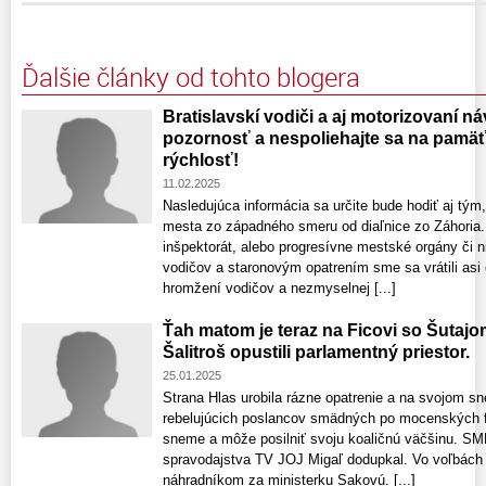
Ďalšie články od tohto blogera
Bratislavskí vodiči a aj motorizovaní náv
pozornosť a nespoliehajte sa na pamäť 
rýchlosť!
11.02.2025
Nasledujúca informácia sa určite bude hodiť aj tým
mesta zo západného smeru od diaľnice zo Záhoria.
inšpektorát, alebo progresívne mestské orgány či n
vodičov a staronovým opatrením sme sa vrátili asi
hromžení vodičov a nezmyselnej [...]
Ťah matom je teraz na Ficovi so Šutaj
Šalitroš opustili parlamentný priestor.
25.01.2025
Strana Hlas urobila rázne opatrenie a na svojom s
rebelujúcich poslancov smädných po mocenských fu
sneme a môže posilniť svoju koaličnú väčšinu. SM
spravodajstva TV JOJ Migaľ dodupkal. Vo voľbách 
náhradníkom za ministerku Sakovú. [...]