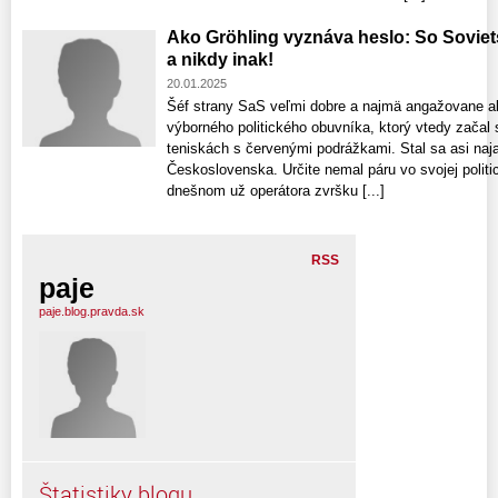
Ako Gröhling vyznáva heslo: So Sovie
a nikdy inak!
20.01.2025
Šéf strany SaS veľmi dobre a najmä angažovane ab
výborného politického obuvníka, ktorý vtedy začal
teniskách s červenými podrážkami. Stal sa asi n
Československa. Určite nemal páru vo svojej polit
dnešnom už operátora zvršku [...]
RSS
paje
paje.blog.pravda.sk
Štatistiky blogu