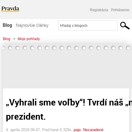
Registrácia
Prihlásenie
Blog
Najnovšie články
Najčítanejšie články
Blog
>
Moje pohľady
Najkomentovanejšie články
>
„Vyhrali sme voľby“! Tvrdí náš „nadstranícky“ prezident.
Zoznam blogov
Komerčné blogy
„Vyhrali sme voľby“! Tvrdí náš „
prezident.
4. apríla 2019 09:47
, Prečítané 6 329x,
paje
,
Nezaradené