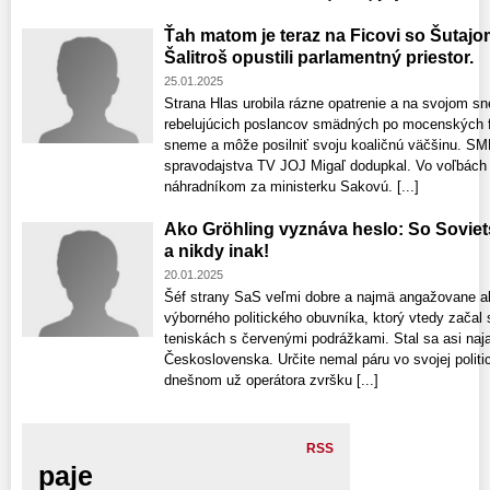
Ťah matom je teraz na Ficovi so Šutaj
Šalitroš opustili parlamentný priestor.
25.01.2025
Strana Hlas urobila rázne opatrenie a na svojom s
rebelujúcich poslancov smädných po mocenských fu
sneme a môže posilniť svoju koaličnú väčšinu. SM
spravodajstva TV JOJ Migaľ dodupkal. Vo voľbách 
náhradníkom za ministerku Sakovú. [...]
Ako Gröhling vyznáva heslo: So Sovie
a nikdy inak!
20.01.2025
Šéf strany SaS veľmi dobre a najmä angažovane ab
výborného politického obuvníka, ktorý vtedy začal
teniskách s červenými podrážkami. Stal sa asi n
Československa. Určite nemal páru vo svojej polit
dnešnom už operátora zvršku [...]
RSS
paje