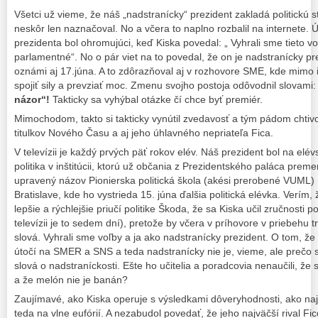
Všetci už vieme, že náš „nadstranícky“ prezident zakladá politickú st
neskôr len naznačoval. No a včera to naplno rozbalil na internete.
prezidenta bol ohromujúci, keď Kiska povedal: „ Vyhrali sme tieto v
parlamentné“. No o pár viet na to povedal, že on je nadstranícky p
oznámi aj 17.júna. A to zdôrazňoval aj v rozhovore SME, kde mimo
spojiť sily a prevziať moc. Zmenu svojho postoja odôvodnil slovami
názor“!
Takticky sa vyhýbal otázke čí chce byť premiér.
Mimochodom, takto si takticky vynútil zvedavosť a tým pádom chtivo
titulkov Nového Času a aj jeho úhlavného nepriateľa Fica.
V televízii je každý prvých päť rokov elév. Náš prezident bol na elé
politika v inštitúcii, ktorú už občania z Prezidentského paláca pre
upravený názov Pionierska politická škola (akési prerobené VUML
Bratislave, kde ho vystrieda 15. júna ďalšia politická elévka. Verím
lepšie a rýchlejšie priučí politike Škoda, že sa Kiska učil zručnosti poli
televízii je to sedem dní), pretože by včera v príhovore v priebehu t
slová. Vyhrali sme voľby a ja ako nadstranícky prezident. O tom, že 
útočí na SMER a SNS a teda nadstranícky nie je, vieme, ale prečo 
slová o nadstraníckosti. Ešte ho učitelia a poradcovia nenaučili, že 
a že melón nie je banán?
Zaujímavé, ako Kiska operuje s výsledkami dôveryhodnosti, ako najd
teda na vlne eufórií. A nezabudol povedať, že jeho najväčší rival F