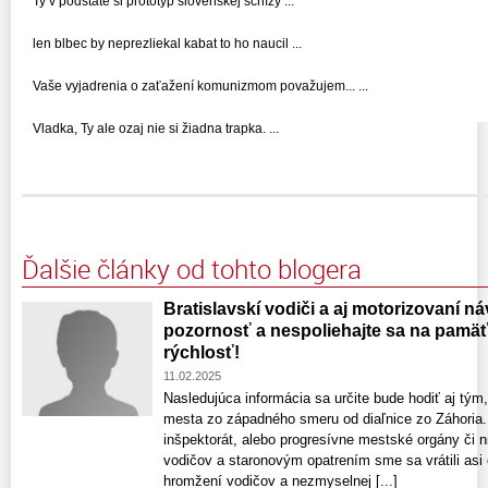
Ty v podstate si prototyp slovenskej schízy ...
len blbec by neprezliekal kabat to ho naucil ...
Vaše vyjadrenia o zaťažení komunizmom považujem... ...
Vladka, Ty ale ozaj nie si žiadna trapka. ...
Ďalšie články od tohto blogera
Bratislavskí vodiči a aj motorizovaní náv
pozornosť a nespoliehajte sa na pamäť 
rýchlosť!
11.02.2025
Nasledujúca informácia sa určite bude hodiť aj tým
mesta zo západného smeru od diaľnice zo Záhoria.
inšpektorát, alebo progresívne mestské orgány či n
vodičov a staronovým opatrením sme sa vrátili asi
hromžení vodičov a nezmyselnej [...]