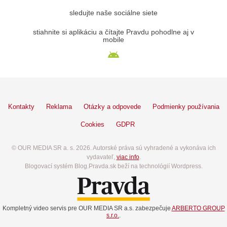
sledujte naše sociálne siete
stiahnite si aplikáciu a čítajte Pravdu pohodlne aj v
mobile
Kontakty
Reklama
Otázky a odpovede
Podmienky používania
Cookies
GDPR
© OUR MEDIA SR a. s. 2026. Autorské práva sú vyhradené a vykonáva ich
vydavateľ,
viac info
.
Blogovací systém Blog.Pravda.sk beží na technológií Wordpress.
Kompletný video servis pre OUR MEDIA SR a.s. zabezpečuje
ARBERTO GROUP
s.r.o.
.