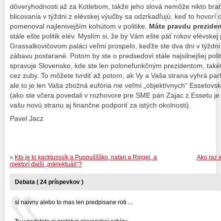
dôveryhodnosti až za Kotlebom, takže jeho slová nemôže nikto brať 
blicovania v týždni z elévskej výučby sa odzrkadľujú, keď to hovorí 
pomenoval najlenivejším kohútom v politike.
Máte pravdu prezident
stále ešte politik elév. Myslím si, že by Vám ešte päť rokov elévskej p
Grassalkovičovom paláci veľmi prospelo, keďže ste dva dni v týždni l
zábavu postarané. Potom by ste o predsedovi stále najsilnejšej politi
spravuje Slovensko, kde ste len polonefunkčným prezidentom, takéto
cez zuby. To môžete tvrdiť až potom, ak Vy a Vaša strana vyhrá p
ale to je len Vaša zbožná eufória nie veľmi „objektívnych“ Essetov
(ako ste včera povedali v rozhovore pre SME pán Zajac z Essetu je 
vašu novú stranu aj finančne podporiť za istých okolnosti).
Pavel Jacz
«
Kto je to kacktusssík a Puppuššško, natan a Ringel, a
Ako raz 
niektorí ďalší „intelektuáli“?
Debata ( 24 príspevkov )
si naivny alebo to mas len predpisane roti ...