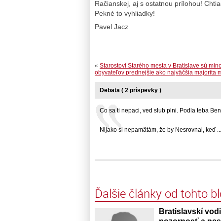
Račianskej, aj s ostatnou prílohou! Chti
Pekné to vyhliadky!
Pavel Jacz
«
Starostovi Starého mesta v Bratislave sú mino
obyvateľov prednejšie ako najväčšia majorita mo
Debata ( 2 príspevky )
Co sa ti nepaci, ved slub plni. Podla teba Benat
Nijako si nepamätám, že by Nesrovnal, keď ..
Ďalšie články od tohto b
Bratislavskí vodi