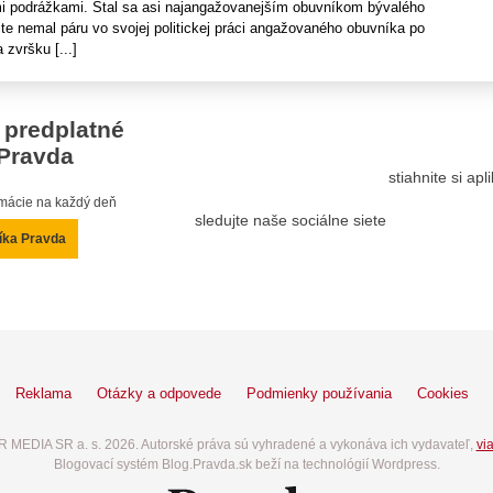
i podrážkami. Stal sa asi najangažovanejším obuvníkom bývalého
te nemal páru vo svojej politickej práci angažovaného obuvníka po
zvršku [...]
 predplatné
Pravda
stiahnite si ap
ormácie na každý deň
sledujte naše sociálne siete
íka Pravda
Reklama
Otázky a odpovede
Podmienky používania
Cookies
 MEDIA SR a. s. 2026. Autorské práva sú vyhradené a vykonáva ich vydavateľ,
via
Blogovací systém Blog.Pravda.sk beží na technológií Wordpress.