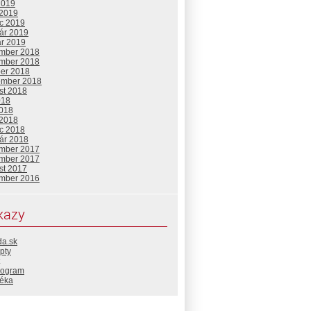
2019
 2019
c 2019
uár 2019
ár 2019
mber 2018
mber 2018
ber 2018
ember 2018
st 2018
018
2018
 2018
c 2018
uár 2018
mber 2017
mber 2017
st 2017
mber 2016
kazy
da.sk
pty
rogram
téka