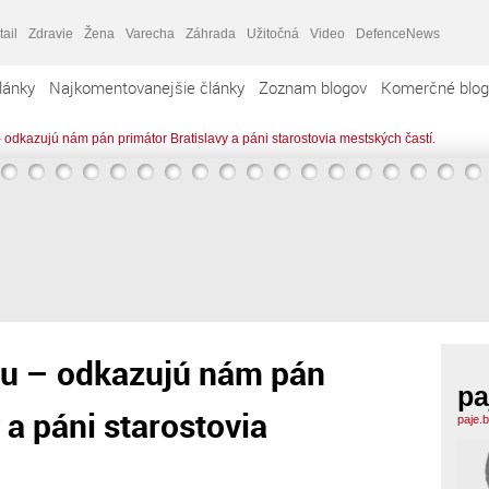
tail
Zdravie
Žena
Varecha
Záhrada
Užitočná
Video
DefenceNews
lánky
Najkomentovanejšie články
Zoznam blogov
Komerčné blog
 odkazujú nám pán primátor Bratislavy a páni starostovia mestských častí.
vu – odkazujú nám pán
pa
 a páni starostovia
paje.