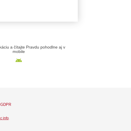
likáciu a čítajte Pravdu pohodlne aj v
mobile
GDPR
c info
.