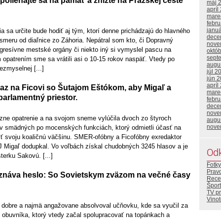
oliehajte sa na pamäť a znížte na Pražskej ceste
máj 
apríl
mare
febr
janu
a sa určite bude hodiť aj tým, ktorí denne prichádzajú do hlavného
dece
meru od diaľnice zo Záhoria. Nepátral som kto, či Dopravný
nove
ogresívne mestské orgány či niekto iný si vymyslel pascu na
októ
sept
opatrením sme sa vrátili asi o 10-15 rokov naspäť. Vtedy po
augu
zmyselnej [...]
júl 2
jún 
apríl
raz na Ficovi so Šutajom Eštókom, aby Migaľ a
mare
 parlamentný priestor.
febr
dece
nove
ázne opatrenie a na svojom sneme vylúčila dvoch zo štyroch
augu
nove
ov smädných po mocenských funkciách, ktorý odmietli účasť na
ť svoju koaličnú väčšinu. SMER-ofóbny a Ficofóbny exredaktor
 Migaľ dodupkal. Vo voľbách získal chudobných 3245 hlasov a je
Od
erku Sakovú. [...]
Fotky
Prav
znáva heslo: So Sovietskym zväzom na večné časy
Rece
Šport
TV p
Vino
 dobre a najmä angažovane absolvoval učňovku, kde sa vyučil za
o obuvníka, ktorý vtedy začal spolupracovať na topánkach a