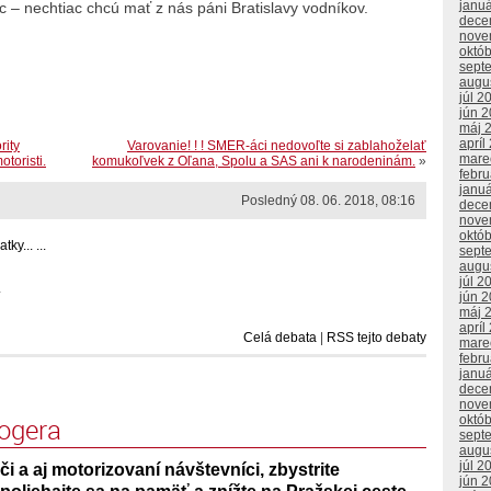
janu
ac – nechtiac chcú mať z nás páni Bratislavy vodníkov.
dece
nove
októ
sept
augu
júl 2
jún 
máj 
apríl
rity
Varovanie! ! ! SMER-áci nedovoľte si zablahoželať
mare
toristi.
komukoľvek z Oľana, Spolu a SAS ani k narodeninám.
»
febr
janu
Posledný 08. 06. 2018, 08:16
dece
nove
októ
ky... ...
sept
augu
júl 2
.
jún 
máj 
apríl
Celá debata
|
RSS tejto debaty
mare
febr
janu
dece
nove
logera
októ
sept
augu
júl 2
či a aj motorizovaní návštevníci, zbystrite
jún 