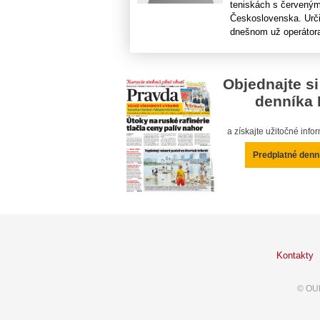
teniskách s červeným
Československa. Urči
dnešnom už operátora 
Objednajte si
denníka 
a získajte užitočné inf
Predplatné denn
Kontakty
© OUR