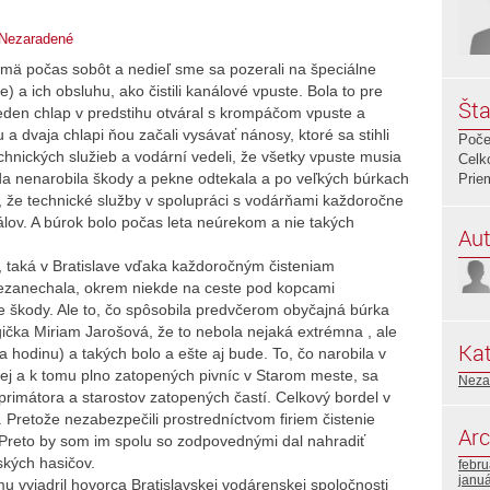
Nezaradené
jmä počas sobôt a nedieľ sme sa pozerali na špeciálne
) a ich obsluhu, ako čistili kanálové vpuste. Bola to pre
Šta
den chlap v predstihu otváral s krompáčom vpuste a
a dvaja chlapi ňou začali vysávať nánosy, ktoré sa stihli
Poče
echnických služieb a vodární vedeli, že všetky vpuste musia
Celk
oda nenarobila škody a pekne odtekala a po veľkých búrkach
Prie
e, že technické služby v spolupráci s vodárňami každoročne
nálov. A búrok bolo počas leta neúrekom a nie takých
Aut
a, taká v Bratislave vďaka každoročným čisteniam
nezanechala, okrem niekde na ceste pod kopcami
škody. Ale to, čo spôsobila predvčerom obyčajná búrka
gička Miriam Jarošová, že to nebola nejaká extrémna , ale
Kat
hodinu) a takých bolo a ešte aj bude. To, čo narobila v
ej a k tomu plno zatopených pivníc v Starom meste, sa
Neza
rimátora a starostov zatopených častí. Celkový bordel v
. Pretože nezabezpečili prostredníctvom firiem čistenie
Arc
Preto by som im spolu so zodpovednými dal nahradiť
ských hasičov.
febr
janu
 vyjadril hovorca Bratislavskej vodárenskej spoločnosti