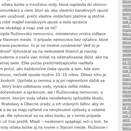
dece
li vďaka búrke a množstvu vody, ktorá naplavila do otvorov
nove
októ
munikácii a ciest, ktorí sa, ako vlastníci kanálových vpustí
augu
ínam uvažovať, prečo vlastne vodárňam platíme aj stočné
jún 
robiť majiteľ kanálových vpustí a teda správca
máj 
apríl
e okrádajú a majú zisk za nič!
mare
topila Ružinovskú nemocnicu, ministerstvo vnútra sídliace
febr
janu
v hlavnom meste. V prípade nemocnice bez výťahov, ktoré
dece
ravia pacientov, čo je na trestné oznámenie! Veď to je
nove
októ
osť! Vyhovárať sa na nedostatok financií je naozaj
sept
budeme a oveľa viac míňať na odstraňovanie škôd, ako na
augu
ačnej siete. Ešte počas predchádzajúceho riaditeľa
júl 2
jún 
om počul, ako každoročne čistia vpuste a tam, kde som
máj 
nocuc, nečistili vpuste možno 10 -15 rokov. Dôkaz toho je
apríl
mare
 schodoch. Upchala ju zemina a aj pri najmenšom daždi sa
febr
 ktorý bráni odtekaniu vody, vytvára veľká mláka.
janu
dece
očenstvám a správcom, ale i Ružinovskej nemocnici, a
októ
oristom, ktorým voda vďaka neodtekaniu spôsobila škodu,
sept
 Bratislavy a Obecné úrady, a ich volených šéfov, aby im
augu
júl 2
e a tie sa majú vyčleniť na nevyhnutné výdavky a ostatné.
jún 
nak. Ale vyhovárať sa na silnú búrku, je v tomto prípade
máj 
apríl
í už čosi prežili. Mladí – neskúsení spapkajú reči o tom, že
mare
ánosy vďaka búrke aj na rovine v Starom meste, Ružinove i
febr