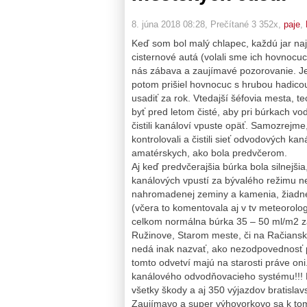
8. júna 2018 08:28
, Prečítané 3 352x,
paje
,
Keď som bol malý chlapec, každú jar na
cisternové autá (volali sme ich hovnocuce
nás zábava a zaujímavé pozorovanie. Je
potom prišiel hovnocuc s hrubou hadicou 
usadiť za rok. Vtedajší šéfovia mesta, t
byť pred letom čisté, aby pri búrkach v
čistili kanáloví vpuste opäť. Samozrejm
kontrolovali a čistili sieť odvodových ka
amatérskych, ako bola predvčerom.
Aj keď predvčerajšia búrka bola silnejši
kanálových vpustí za bývalého režimu 
nahromadenej zeminy a kamenia, žiadne 
(včera to komentovala aj v tv meteorolo
celkom normálna búrka 35 – 50 ml/m2 za 
Ružinove, Starom meste, či na Račiansk
nedá inak nazvať, ako nezodpovednosť p
tomto odvetví majú na starosti práve oni
kanálového odvodňovacieho systému!!! 
všetky škody a aj 350 výjazdov bratislav
Zaujímavo a super výhovorkovo sa k tomu