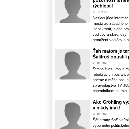
pozornosť a nesp
rýchlosť!
11.02.2025
Nasledujúca informáci
mesta zo západného s
inšpektorát, alebo pr
vodičov a staronovým 
hromžení vodičov a ne
Ťah matom je te
Šalitroš opustili
25.01.2025
Strana Hlas urobila r
rebelujúcich poslanc
sneme a môže posilni
spravodajstva TV JOJ
náhradníkom za minist
Ako Gröhling vy
a nikdy inak!
20.01.2025
Šéf strany SaS veľmi
výborného politickéh