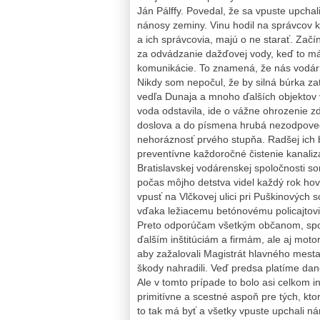
Ján Pálffy. Povedal, že sa vpuste upcha
nánosy zeminy. Vinu hodil na správcov ko
a ich správcovia, majú o ne starať. Zač
za odvádzanie dažďovej vody, keď to má 
komunikácie. To znamená, že nás vodárn
Nikdy som nepočul, že by silná búrka za
vedľa Dunaja a mnoho ďalších objektov 
voda odstavila, ide o vážne ohrozenie zd
doslova a do písmena hrubá nezodpovedn
nehoráznosť prvého stupňa. Radšej ich 
preventívne každoročné čistenie kanaliz
Bratislavskej vodárenskej spoločnosti s
počas môjho detstva videl každý rok hov
vpusť na Vlčkovej ulici pri Puškinových
vďaka ležiacemu betónovému policajtovi,
Preto odporúčam všetkým občanom, spol
ďalším inštitúciám a firmám, ale aj mot
aby zažalovali Magistrát hlavného mesta
škody nahradili. Veď predsa platíme dan
Ale v tomto prípade to bolo asi celkom i
primitívne a scestné aspoň pre tých, ktor
to tak má byť a všetky vpuste upchali n