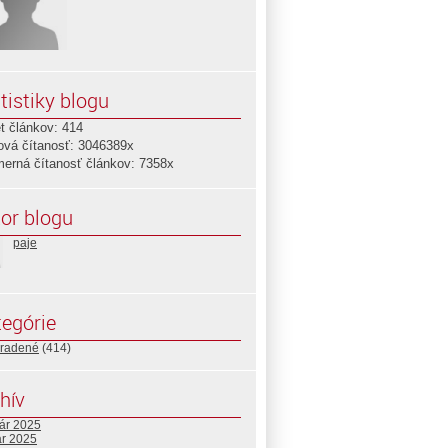
tistiky blogu
t článkov: 414
ová čítanosť: 3046389x
merná čítanosť článkov: 7358x
or blogu
paje
egórie
radené
(414)
hív
uár 2025
ár 2025