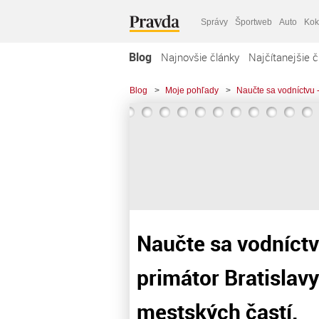
Správy
Športweb
Auto
Kok
Blog
Najnovšie články
Najčítanejšie č
Blog
>
Moje pohľady
>
Naučte sa vodníctvu -
Naučte sa vodníct
primátor Bratislavy
mestských častí.