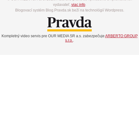
vydavateľ,
viac info
.
Blogovací systém Blog.Pravda.sk beží na technológií Wordpress.
Kompletný video servis pre OUR MEDIA SR a.s. zabezpečuje
ARBERTO GROUP
s.r.o.
.