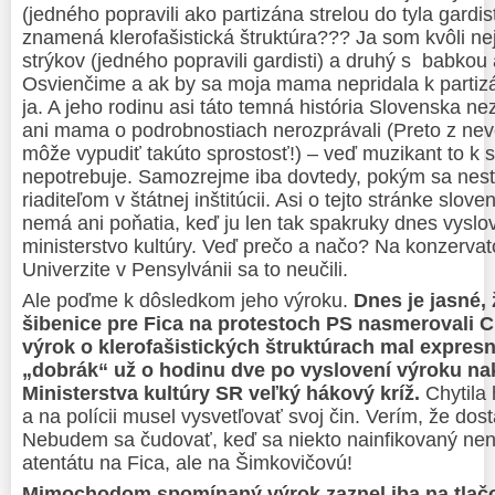
(jedného popravili ako partizána strelou do tyla gardist
znamená klerofašistická štruktúra??? Ja som kvôli ne
strýkov (jedného popravili gardisti) a druhý s babko
O
s
vi
e
nčime a ak by sa moja mama nepridala k parti
ja. A jeho rodinu asi táto temná história Slovenska ne
ani mama o podrobnostiach nerozprávali
(Preto z ne
môže vypudiť takúto sprostosť!)
– veď muzikant to k 
nepotrebuje. Samozrejme iba dovtedy, pokým sa nes
riaditeľom v štátnej inštitúcii. Asi o tejto stránke slov
nemá ani poňatia, keď ju len tak spakruky dnes vysl
ministerstvo kultúry. Veď prečo a načo? Na konzervató
Univerzite v Pensylvánii sa to neučili.
Ale poďme k dôsledkom jeho výroku.
Dnes je jasné, 
šibenice pre Fica na protestoch PS nasmerovali Ci
výrok o klerofašistických štruktúrach mal expres
„dobrák“ už
o hodinu dve po vyslovení výroku
nak
Ministerstva kultúry SR veľký hákový kríž.
Chytila 
a na polícii musel vysvetľovať svoj čin. Verím, že dos
Nebudem sa čudovať, keď sa niekto nainfikovaný nená
atentátu na Fica, ale na Šimkovičovú!
Mimochodom spomínaný výrok zaznel iba na tlačo