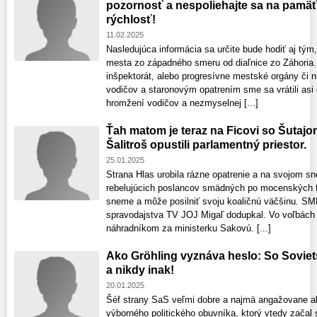
pozornosť a nespoliehajte sa na pamäť 
rýchlosť!
11.02.2025
Nasledujúca informácia sa určite bude hodiť aj tým
mesta zo západného smeru od diaľnice zo Záhoria.
inšpektorát, alebo progresívne mestské orgány či n
vodičov a staronovým opatrením sme sa vrátili asi
hromžení vodičov a nezmyselnej [...]
Ťah matom je teraz na Ficovi so Šutaj
Šalitroš opustili parlamentný priestor.
25.01.2025
Strana Hlas urobila rázne opatrenie a na svojom s
rebelujúcich poslancov smädných po mocenských fu
sneme a môže posilniť svoju koaličnú väčšinu. SM
spravodajstva TV JOJ Migaľ dodupkal. Vo voľbách 
náhradníkom za ministerku Sakovú. [...]
Ako Gröhling vyznáva heslo: So Sovie
a nikdy inak!
20.01.2025
Šéf strany SaS veľmi dobre a najmä angažovane ab
výborného politického obuvníka, ktorý vtedy začal