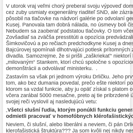
V
utorok
vraj veľmi chorý preberal svoju výpoveď do
cez zuby usmiaty exgenerálny riaditeľ SND,
ale zázr
pôsobil
na tlačovke na nádvorí galérie po odvolaní ge
Kusej. Panovala tam dobrá nálada, no úsmevy boli či
Nebudem sa zaoberať podstatou tlačovky. O tom včera
Zovšadiaľ sa zväčša pres
s
titúti a opozícia predvádza
Šimkovičovú a po reči
ach
predchodkyne Kusej
a
dnes
Bajcúrovej spomínali dlhotrvajúci potlesk prítomných
divadla. Samozrejme, že si prišli „zaškriekať“ niektorí 
„milovaným“ Stankem, ktorí chcú spoločne s opozício
demonštrácii a odvolávať ministerku. .
Zastavím sa však pri jednom výroku Drličku. Jeho prvý
tom, ako bez dumania povedal, prečo ešte niektorí poli
ktorom sa vzdal funkcie, aby ju opäť získal s platom
včera zarábal 5000 mesačne, preto aj tie pribrzdené ú
svojej reči vyslovil aj nasledujúcú vetu:
Všetci slušní ľudia, ktorým ponúkli funkciu gene
„
odmietli pracovať v homofóbnych klérofašistickýc
Neviem, či slušní, alebo liberálni a neviem, či pán Dr
klerofašistická štruktúra??? Ja som kvôli nej nikdy n