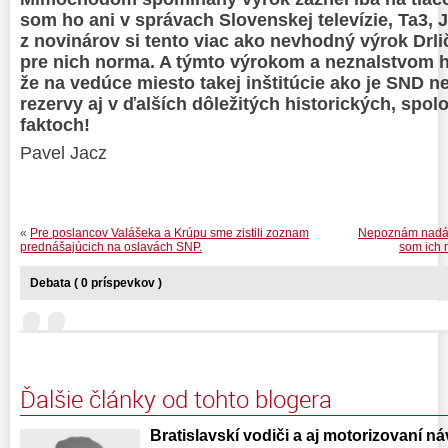
som ho ani v správach Slovenskej televízie, Ta3, J
z novinárov
si tento viac ako nevhodný výrok Drl
pre nich norma.
A týmto výrokom
a neznalstvom h
že na vedúce miesto
takej inštitúcie ako je
SND nep
rezervy aj v ďalších dôležitých historických, spol
faktoch!
Pavel Jacz
«
Pre poslancov Valášeka a Krúpu sme zistili zoznam
Nepoznám nadávk
prednášajúcich na oslavách SNP.
som ich 
Debata ( 0 príspevkov )
Ďalšie články od tohto blogera
Bratislavskí vodiči a aj motorizovaní náv