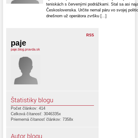
teniskách s červenými podrážkami. Stal sa asi n
Československa. Určite nemal páru vo svojej polit
dnešnom už operátora zvršku [...]
RSS
paje
paje.blog.pravda.sk
Štatistiky blogu
Počet článkov: 414
Celková čítanosť: 3046335x
Priemerná čítanosť článkov: 7358x
Autor blogu