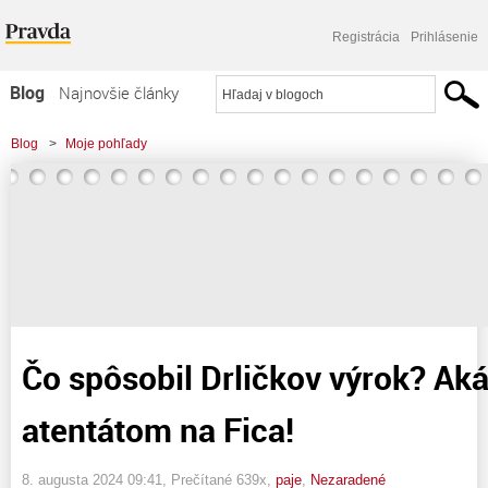
Registrácia
Prihlásenie
Blog
Najnovšie články
Najčítanejšie články
Blog
>
Moje pohľady
Najkomentovanejšie články
>
Čo spôsobil Drličkov výrok? Aká to paralela s atentátom na Fica!
Zoznam blogov
Komerčné blogy
Čo spôsobil Drličkov výrok? Aká 
atentátom na Fica!
8. augusta 2024 09:41
, Prečítané 639x,
paje
,
Nezaradené