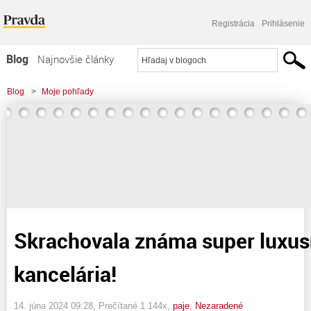
Registrácia
Prihlásenie
Blog
Najnovšie články
Najčítanejšie články
Blog
>
Moje pohľady
Najkomentovanejšie články
>
Skrachovala známa super luxusná cestovná kancelária!
Zoznam blogov
Komerčné blogy
Skrachovala známa super luxus
kancelária!
14. júna 2024 09:28
, Prečítané 1 144x,
paje
,
Nezaradené