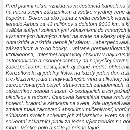
Pred piatimi rokmi vznikla nová cestovná kancelária, 
na mieru svojim zákazníkom a všetko v jednej cene all
úspešná. Dokonca ako jedna z mála cestoviek vlastni
lietadlo Airbus za 42 miliónov s doletom 9000 km, s kt
zväčša stálymi solventnými zákazníkmi do mnohých tur
významných hlavných miest na svete na všetky obýva
Antarktída a Arktída neboli jej sférou. Zabezpečovala
zákazníkom a to do bodky – vrátane premiestňovania
vzdialenosti, miestnej dopravnej obsluhy v najluxusn
automobiloch a osobnej ochrany na najvyššej úrovni
zabezpečila pre cestujúcich aj drahé módne oblečeni
Konzultovala aj jedálny lístok na každý jeden deň a z
a exkluzívne jedlá a najkvalitnejšie vína a alkoholy na 
zarezervovaných celých stravovacích zariadeniach, t
zákazníkov nebola núdza! O cestujúcich a ich požiada
pikolíkov a radcov . Cestovná kancelária mala zmluvy
hotelmi, hradmi a zámkami na svete, kde ubytovávala s
zmluve mala zakotvenú absolútnu mlčanlivosť, ktorú m
súhlasom svojich solventných zákazníkov. Preto sa a
solventní zákazníci platili za jeden výlet trebárs na d
moru. Všetko bolo a stále je prísne tajné.