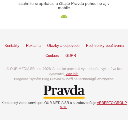
stiahnite si aplikáciu a čítajte Pravdu pohodlne aj v
mobile
Kontakty
Reklama
Otázky a odpovede
Podmienky používania
Cookies
GDPR
© OUR MEDIA SR a. s. 2026. Autorské práva sú vyhradené a vykonáva ich
vydavateľ,
viac info
.
Blogovací systém Blog.Pravda.sk beží na technológií Wordpress.
Kompletný video servis pre OUR MEDIA SR a.s. zabezpečuje
ARBERTO GROUP
s.r.o.
.