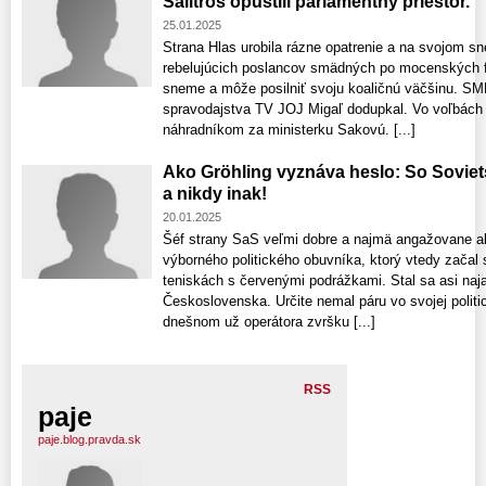
Šalitroš opustili parlamentný priestor.
25.01.2025
Strana Hlas urobila rázne opatrenie a na svojom s
rebelujúcich poslancov smädných po mocenských fu
sneme a môže posilniť svoju koaličnú väčšinu. SM
spravodajstva TV JOJ Migaľ dodupkal. Vo voľbách 
náhradníkom za ministerku Sakovú. [...]
Ako Gröhling vyznáva heslo: So Sovie
a nikdy inak!
20.01.2025
Šéf strany SaS veľmi dobre a najmä angažovane ab
výborného politického obuvníka, ktorý vtedy začal
teniskách s červenými podrážkami. Stal sa asi n
Československa. Určite nemal páru vo svojej polit
dnešnom už operátora zvršku [...]
RSS
paje
paje.blog.pravda.sk