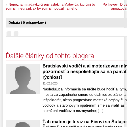
«
Nepoznám nadávku či prívlastok na Matoviča, ktorými by
Po Ilievovi, Dib
som ich neurazil, ak by som ich použil na neho.
angažovan
Debata ( 0 príspevkov )
Ďalšie články od tohto blogera
Bratislavskí vodiči a aj motorizovaní náv
pozornosť a nespoliehajte sa na pamäť 
rýchlosť!
11.02.2025
Nasledujúca informácia sa určite bude hodiť aj tým
mesta zo západného smeru od diaľnice zo Záhoria.
inšpektorát, alebo progresívne mestské orgány či n
vodičov a staronovým opatrením sme sa vrátili asi
hromžení vodičov a nezmyselnej [...]
Ťah matom je teraz na Ficovi so Šutaj