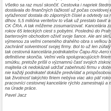
Všetko sa raz musí skončiť. Cestovka i napriek štedro
dostávala do finančných ťažkostí už počas covidovej é
vyťaženosť dostala do záporných čísiel a odvtedy sa 
dlhov. 5,5 milióna veriteľov to však už prestalo baviť
CK ČRA. A tak môžeme zosumarizovať. Kancelária za
rokov 65 leteckých ciest s pobytmi. Poslednú do Prah
barterovým obchodom oživiť svoje šance. Ale ani skrí
výmenou za veľmi ceneného drahého obra s veľkou b
zachrániť solventnosť svojej firmy. Bol to už len zúfalý
tak cestovná kancelária podnikateľov Čapu-Riz-Aero v
definitívne skončia. Veľmi veľa spolupracujúcich firi
smútku, pretože prišli o významnú časť svojich ziskov.
majitelia ck nedokázali udržať zabehnutú firmu v dobre
nie každý podnikateľ dokáže predvídať a prispôsobov
tak životnosť takýchto firiem nebýva viac ako päť rok
pracovníci cestovnej kancelárie rýchlo zamestnajú a 
na Úrade práce.
Pavel Jacz