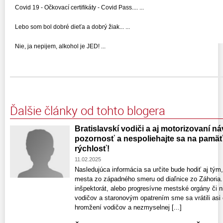
Covid 19 - Očkovací certifikáty - Covid Pass.... ...
Lebo som bol dobré dieťa a dobrý žiak... ...
Nie, ja nepijem, alkohol je JED! ...
Ďalšie články od tohto blogera
Bratislavskí vodiči a aj motorizovaní náv
pozornosť a nespoliehajte sa na pamäť 
rýchlosť!
11.02.2025
Nasledujúca informácia sa určite bude hodiť aj tým
mesta zo západného smeru od diaľnice zo Záhoria.
inšpektorát, alebo progresívne mestské orgány či n
vodičov a staronovým opatrením sme sa vrátili asi
hromžení vodičov a nezmyselnej [...]