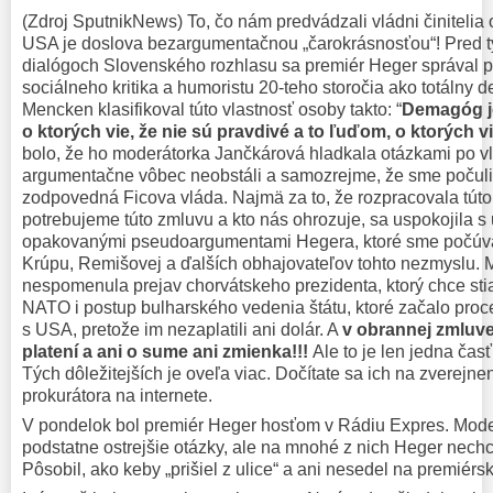
(Zdroj SputnikNews) To, čo nám predvádzali vládni činitelia
USA je doslova bezargumentačnou „čarokrásnosťou“! Pred 
dialógoch Slovenského rozhlasu sa premiér Heger správal 
sociálneho kritika a humoristu 20-teho storočia ako totálny
Mencken klasifikoval túto vlastnosť osoby takto: “
Demagóg j
o ktorých vie, že nie sú pravdivé a to ľuďom, o ktorých v
bolo, že ho moderátorka Jančkárová hladkala otázkami po 
argumentačne vôbec neobstáli a samozrejme, že sme počuli,
zodpovedná Ficova vláda. Najmä za to, že rozpracovala túto
potrebujeme túto zmluvu a kto nás ohrozuje, sa uspokojila s 
opakovanými pseudoargumentami Hegera, ktoré sme počúval
Krúpu, Remišovej a ďalších obhajovateľov tohto nezmyslu.
nespomenula prejav chorvátskeho prezidenta, ktorý chce stia
NATO i postup bulharského vedenia štátu, ktoré začalo proc
s USA, pretože im nezaplatili ani dolár. A
v obrannej zmluve
platení a ani o sume ani zmienka!!!
Ale to je len jedna ča
Tých dôležitejších je oveľa viac. Dočítate sa ich na zverejn
prokurátora na internete.
V pondelok bol premiér Heger hosťom v Rádiu Expres. Mode
podstatne ostrejšie otázky, ale na mnohé z nich Heger nechc
Pôsobil, ako keby „prišiel z ulice“ a ani nesedel na premiérsk