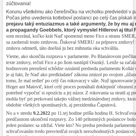
zúčtovania!
Korunu všetkému ako čerešničku na vrcholku predviedol v p
Počas jeho uvedenia kotleboví poslanci po celý čas pískali 
prejavu taký entuziazmus a také argumenty, že by mu aj 
a propagandy Goebbels, ktorý vymyslel Hitlerovi aj titul 
som nezrátal, koľko krát Naď spomenul meno Fico a stranu SMER, kt
sa zaobera
li
touto zmluvou. Ďakoval SMERU za prípravu zmluvy! P
zmluvu odmietli, táto dnešná ju bez mihnutia oka schválila.
Vieme, ako skončila rozprava v parlamente. Po Blanárovom prečítan
texte zmluvy, rečnil Fico a po ňom nastúpil Osuský. Lenže sa začal
hodinovom prerušení schôdze oznámil predseda parlamentu Kollár 
je aj fakt, že Naď ako predkladateľ zákona zmizol po svojom „úža
tomu, že mal sedieť po celý čas rokovacej v sále. Nuž ignorovanie
Heger ani Matovič, ktorí celý proces pomáhali doklepnúť obrannú 
potrebné vypočuť si opozíciu a jej názor. Z rokovania sa stratil aj p
mohla byť pri prekovaní takejto vážnej medzinárodnej zmluvy, ktor
obdobie všetkých spomínaných, aj prezidentka Čaputová.
No a
v stredu
9.2.2022
po 11.tej hodine prišla hodina H. Schvaľova
predčasnom ukončení rozpravy.
Zo 140
prítomných
poslancov bolo
jeden poslanec sa zdržal. Viete kto? No predsa predseda parlamentu
schvaľovaním
tvrdo presviedčal svojich nerozhodnutých poslancov,