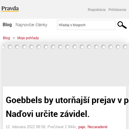
Registrácia
Prihlásenie
Blog
Najnovšie články
Najčítanejšie články
Blog
>
Moje pohľady
Najkomentovanejšie články
>
Goebbels by utorňajší prejav v parlamente Naďovi určite závidel.
Zoznam blogov
Komerčné blogy
Goebbels by utorňajší prejav v 
Naďovi určite závidel.
12. februára 2022 08:58
, Prečítané 2 844x,
paje
,
Nezaradené