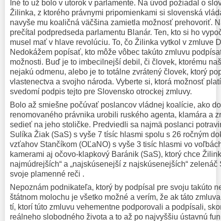
Iné to už bolo v utorok v parlamente. Na úvod požiadal o sl
Žilinka, z ktorého právnymi pripomienkami si slovenská vlád
navyše mu koaličná väčšina zamietla možnosť prehovoriť. N
prečítal podpredseda parlamentu Blanár. Ten, kto si ho vypo
musel mať v hlave revolúciu. To, čo Žilinka vytkol v zmluve 
Nedokážem popísať, kto môže vôbec takúto zmluvu podpísať
možnosti. Buď je to imbecilnejší debil, či človek, ktorému naš
nejakú odmenu, alebo je to totálne zvrátený človek, ktorý pop
vlastenectva a svojho národa. Vyberte si, ktorá možnosť platí
svedomí podpis tejto pre Slovensko otrockej zmluvy.
Bolo až smiešne počúvať poslancov vládnej koalície, ako dou
renomovaného právnika urobili ruského agenta, klamára a 
sedieť na jeho stoličke. Predviedli sa najmä poslanci potravi
Sulíka Žiak (SaS) s vyše 7 tísíc hlasmi spolu s 26 ročným 
vzťahov Stančíkom (OĽaNO) s vyše 3 tisíc hlasmi vo voľbách
kamerami aj očovo-klapkový Baránik (SaS), ktorý chce Žilink
najmúdrejších“ a „najskúsenejší z najskúsenejších“ zelenáč Še
svoje plamenné reči .
Nepoznám podnikateľa, ktorý by podpísal pre svoju takúto n
štátnom molochu je všetko možné a verím, že ak táto zmluva 
tí, ktorí túto zmluvu vehementne podporovali a podpísali, sk
reálneho slobodného života a to až po najvyššiu ústavnú funk