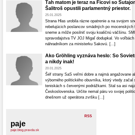
Ťah matom je teraz na Ficovi so Šutaj
Šalitroš opustili parlamentný priestor.
25.01.2025
Strana Hlas urobila rázne opatrenie a na svojom s
rebelujúcich poslancov smädných po mocenských fu
sneme a môže posilniť svoju koaličnú väčšinu. SM
spravodajstva TV JOJ Migaľ dodupkal. Vo voľbách 
náhradníkom za ministerku Sakovú. [...]
Ako Gröhling vyznáva heslo: So Sovie
a nikdy inak!
20.01.2025
Šéf strany SaS veľmi dobre a najmä angažovane ab
výborného politického obuvníka, ktorý vtedy začal
teniskách s červenými podrážkami. Stal sa asi n
Československa. Určite nemal páru vo svojej polit
dnešnom už operátora zvršku [...]
RSS
paje
paje.blog.pravda.sk