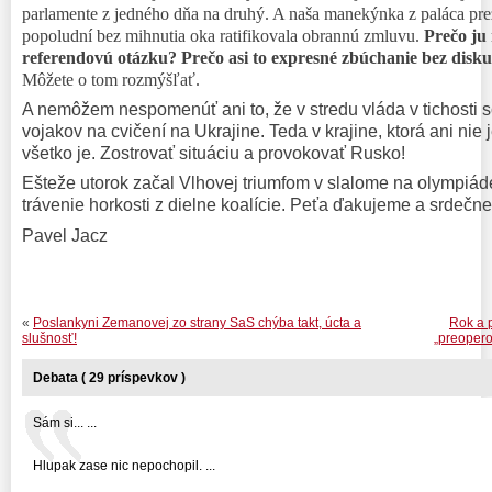
parlamente z jedného dňa na druhý. A naša manekýnka z paláca pre
popoludní bez mihnutia oka ratifikovala obrannú zmluvu.
Prečo ju
referendovú otázku? Prečo asi to expresné zbúchanie bez disk
Môžete o tom rozmýšľať.
A nemôžem nespomenúť ani to, že v stredu vláda v tichosti s
vojakov na cvičení na Ukrajine. Teda v krajine, ktorá ani nie
všetko je. Zostrovať situáciu a provokovať Rusko!
Ešteže utorok začal Vlhovej triumfom v slalome na olympiáde
trávenie horkosti z dielne koalície. Peťa ďakujeme a srdečn
Pavel Jacz
«
Poslankyni Zemanovej zo strany SaS chýba takt, úcta a
Rok a p
slušnosť!
„preoper
Debata ( 29 príspevkov )
Sám si... ...
Hlupak zase nic nepochopil. ...