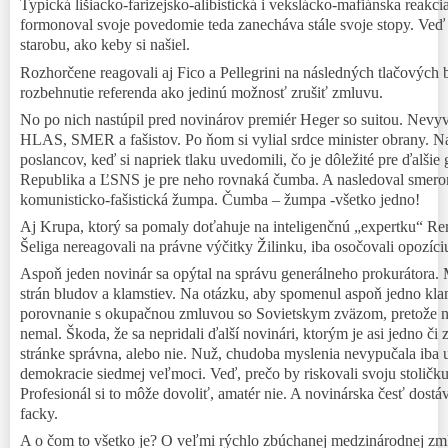
Typická
lišiacko-f
arizejsko-alibistická
i
vekslácko-mafiánska reakci
form
o
noval svoje povedomie teda zanecháva stále svoje stopy. Veď t
starobu, ako keby si našiel.
Rozhorčene reagovali aj Fico a Pellegrini na následných tlačových 
rozbehnutie referenda ako jedinú možnosť zrušiť zmluvu.
No po nich nastúpil pred novinárov premiér Heger so suitou. Nevyvrá
HLAS, SMER a fašistov.
Po ňom si vylial srdce minister obrany.
Na
poslancov, keď si napriek tlaku uvedomili, čo je dôležité pre ďal
Republika a ĽSNS je pre neho rovnaká čumba. A nasledoval smerom
komunisticko-fašistická žumpa.
Čumba – žumpa -všetko jedno!
Aj Krupa, ktorý sa pomaly doťahuje na inteligenčnú „expertku“ Rem
Šeliga nereagovali na právne výčitky Žilinku,
iba osočovali opozíci
Aspoň jeden novinár sa opýtal na správu generálneho prokurátora. 
strán bludov a klamstiev. Na otázku, aby spomenul aspoň jedno klam
porovnanie s okupačnou zmluvou so Sovietskym zväzom, pretože n
nemal. Škoda, že sa nepridali ďalší novinári, ktorým je asi jedno č
stránke správna, alebo nie. Nuž, chudoba myslenia nevypučala iba u 
demokracie siedmej veľmoci. Veď, prečo by riskovali svoju stoličk
Profesionál si to môže dovoliť, amatér nie. A novinárska česť dostá
facky.
A o čom to všetko je? O veľmi rýchlo zbúchanej medzinárodnej zmlu