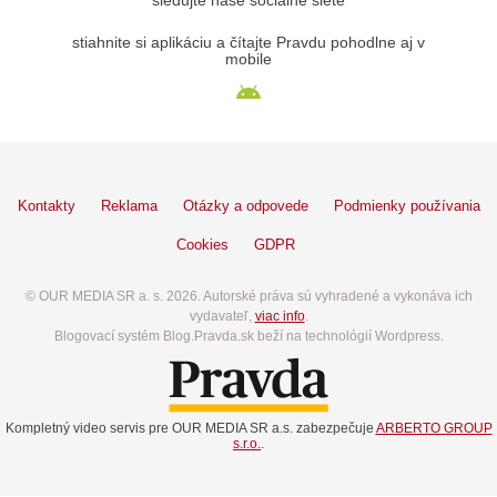
sledujte naše sociálne siete
stiahnite si aplikáciu a čítajte Pravdu pohodlne aj v
mobile
Kontakty
Reklama
Otázky a odpovede
Podmienky používania
Cookies
GDPR
© OUR MEDIA SR a. s. 2026. Autorské práva sú vyhradené a vykonáva ich
vydavateľ,
viac info
.
Blogovací systém Blog.Pravda.sk beží na technológií Wordpress.
Kompletný video servis pre OUR MEDIA SR a.s. zabezpečuje
ARBERTO GROUP
s.r.o.
.