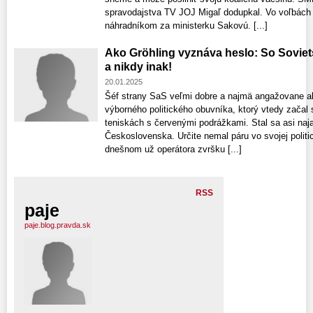
spravodajstva TV JOJ Migaľ dodupkal. Vo voľbách 
náhradníkom za ministerku Sakovú. [...]
Ako Gröhling vyznáva heslo: So Sovie
a nikdy inak!
20.01.2025
Šéf strany SaS veľmi dobre a najmä angažovane ab
výborného politického obuvníka, ktorý vtedy začal
teniskách s červenými podrážkami. Stal sa asi n
Československa. Určite nemal páru vo svojej polit
dnešnom už operátora zvršku [...]
RSS
paje
paje.blog.pravda.sk