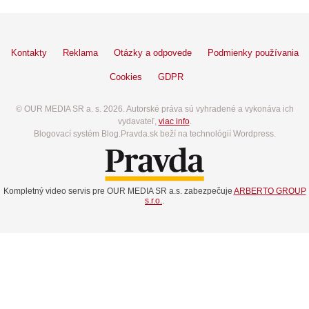
Kontakty
Reklama
Otázky a odpovede
Podmienky používania
Cookies
GDPR
© OUR MEDIA SR a. s. 2026. Autorské práva sú vyhradené a vykonáva ich
vydavateľ,
viac info
.
Blogovací systém Blog.Pravda.sk beží na technológií Wordpress.
Kompletný video servis pre OUR MEDIA SR a.s. zabezpečuje
ARBERTO GROUP
s.r.o.
.