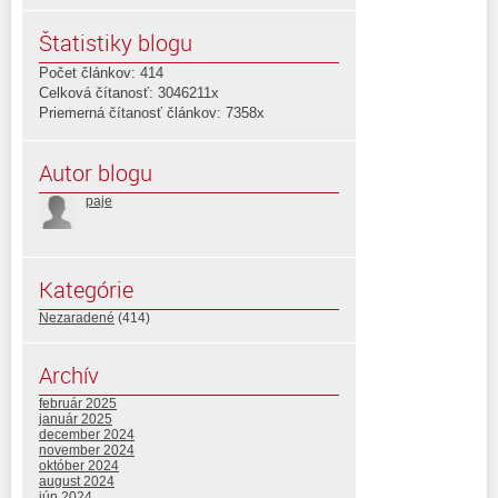
Štatistiky blogu
Počet článkov: 414
Celková čítanosť: 3046211x
Priemerná čítanosť článkov: 7358x
Autor blogu
paje
Kategórie
Nezaradené
(414)
Archív
február 2025
január 2025
december 2024
november 2024
október 2024
august 2024
jún 2024