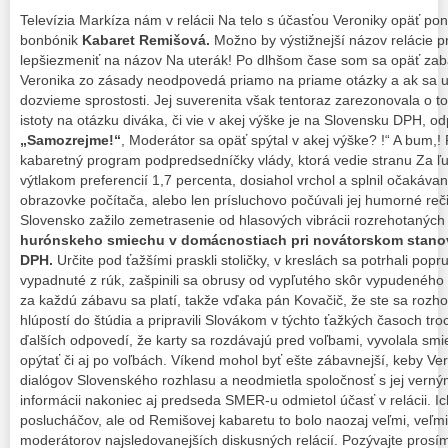
Televízia Markíza nám v relácii Na telo s účasťou Veroniky opäť p
bonbónik
Kabaret Remišová.
Možno by výstižnejší názov relácie pr
lepšiezmeniť na názov Na uterák! Po dlhšom čase som sa opäť zab
Veronika zo zásady neodpovedá priamo na priame otázky a ak sa u
dozvieme sprostosti. Jej suverenita však tentoraz zarezonovala o to
istoty na otázku diváka, či vie v akej výške je na Slovensku DPH, 
„Samozrejme!“
, Moderátor sa opäť spýtal v akej výške? !“ A bum
kabaretný program podpredsedníčky vlády, ktorá vedie stranu Za 
výtlakom preferencií 1,7 percenta, dosiahol vrchol a splnil očakávani
obrazovke počítača, alebo len prísluchovo počúvali jej humorné re
Slovensko zažilo zemetrasenie od hlasových vibrácii rozrehotaných
hurónskeho smiechu v domácnostiach pri novátorskom stanov
DPH.
Určite pod ťažšími praskli stoličky, v kreslách sa potrhali popru
vypadnuté z rúk, zašpinili sa obrusy od vypľutého skôr vypudeného
za každú zábavu sa platí, takže vďaka pán Kovačič, že ste sa rozho
hlúpostí do štúdia a pripravili Slovákom v týchto ťažkých časoch tr
ďalších odpovedí, že karty sa rozdávajú pred voľbami, vyvolala sm
opýtať či aj po voľbách. Víkend mohol byť ešte zábavnejší, keby Ver
dialógov Slovenského rozhlasu a neodmietla spoločnosť s jej vern
informácii nakoniec aj predseda SMER-u odmietol účasť v relácii. I
poslucháčov, ale od Remišovej kabaretu to bolo naozaj veľmi, veľmi
moderátorov najsledovanejších diskusných relácií. Pozývajte pro