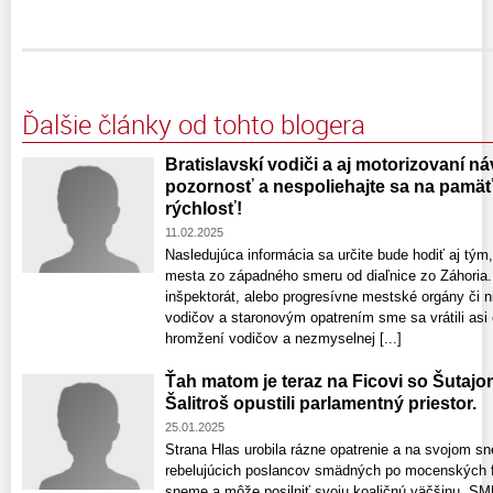
Ďalšie články od tohto blogera
Bratislavskí vodiči a aj motorizovaní náv
pozornosť a nespoliehajte sa na pamäť 
rýchlosť!
11.02.2025
Nasledujúca informácia sa určite bude hodiť aj tým
mesta zo západného smeru od diaľnice zo Záhoria.
inšpektorát, alebo progresívne mestské orgány či n
vodičov a staronovým opatrením sme sa vrátili asi
hromžení vodičov a nezmyselnej [...]
Ťah matom je teraz na Ficovi so Šutaj
Šalitroš opustili parlamentný priestor.
25.01.2025
Strana Hlas urobila rázne opatrenie a na svojom s
rebelujúcich poslancov smädných po mocenských fu
sneme a môže posilniť svoju koaličnú väčšinu. SM