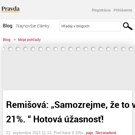
Registrácia
Prihlásenie
Blog
Najnovšie články
Najčítanejšie články
Blog
>
Moje pohľady
Najkomentovanejšie články
>
Remišová: „Samozrejme, že to viem. DPH je 21%. “ Hotová úžasnosť!
Zoznam blogov
Komerčné blogy
Remišová: „Samozrejme, že to 
21%. “ Hotová úžasnosť!
21. septembra 2021 11:13
, Prečítané 8 335x,
paje
,
Nezaradené