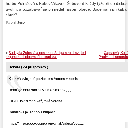
hrabú Polnišová s Kubovčákovou Šebovou) každý týždeň do diskusn
uvoľniť a pozabávať sa pri nedeľňajšom obede. Bude nám pri kabar
chutiť!
Pavel Jacz
«
Sudkyňa Záleská a poslanec Šeliga strelili svojimi
Čaputová, Kollá
argumentmi obrovského capiska.
Predviedli amoráln
Debata ( 24 príspevkov )
Kto z vás vie, akú pozíciu má Verona v komisii... ...
Remiš je obrazom oLAJNOkiskoidov:):):) ...
Jsi vůl, tak si toho važ, milá Verona ...
Remisova je jednotka hluposti ...
https://m.facebook.com/projektn.sk/videos/55…... ...