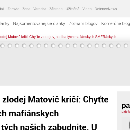
tail
Zdravie
Žena
Varecha
Záhrada
Užitočná
Video
DefenceNews
lánky
Najkomentovanejšie články
Zoznam blogov
Komerčné blog
lodej Matovič kričí: Chyťte zlodejov, ale iba tých mafiánskych SMERáckych!
zlodej Matovič kričí: Chyťte
pa
tých mafiánskych
paje.
tých našich zabudnite. U