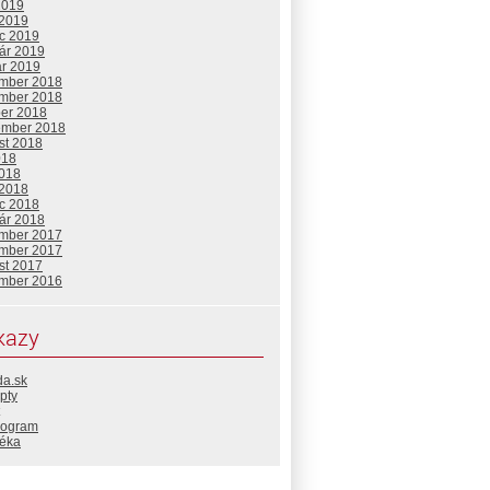
2019
 2019
c 2019
uár 2019
ár 2019
mber 2018
mber 2018
ber 2018
ember 2018
st 2018
018
2018
 2018
c 2018
uár 2018
mber 2017
mber 2017
st 2017
mber 2016
kazy
da.sk
pty
rogram
téka