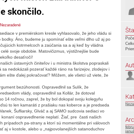
e skončilo.
Nezaradené
Šta
ediace v premiérskom kresle vyhlasovalo, že jeho vládu si
Poče
o bodky. Áno, budeme ju spomínať ešte veľmi dlho už aj po
Celk
čujúcich kotrmelcoch a zaúčania sa a aj keď by vládna
Prie
 celé svoje obdobie. Matovičizmus, výstižnejšie bude
ekoľko desaťročí!
ašich ústavných činiteľov i u ministra školstva popraskali
Aut
á sa nedokázali pozerať každé ráno na farizejov, zlodejov i
ám ešte ďalej pokračovať? Môžem, ale všetci už viete, že
rgument bezúhonosti. Ospravedlnil sa Sulík, že
edsedom vlády, ospravedlnil sa Kollár, že dotoval
Kat
so 14 ročnou, zaprel, že by bol dokopal svoju kolegyňu
Neza
veďsú to len kamaráti z prašiaku nas koberce a je predseda
i Vanek, Šufliarsky, Glváč a aj SAMO sudcovia sediaci vo
konaní ospravedlnenie neplatí. Žiaľ, pre časti našich
Arc
rých prípadoch pa-strany a ktorí sú momentálne pri válovoch
febr
dať aj v kostole, alebo u „najpovolanejších satanoduchov
janu