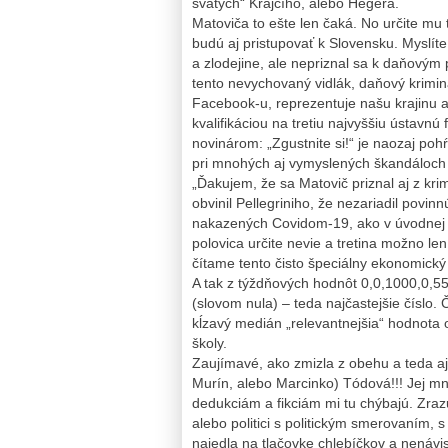
svätých“ Krajčího, alebo Hegera.
Matoviča to ešte len čaká. No určite mu t
budú aj pristupovať k Slovensku. Myslíte 
a zlodejine, ale nepriznal sa k daňov
tento nevychovaný vidlák, daňový krimin
Facebook-u, reprezentuje našu krajinu a t
kvalifikáciou na tretiu najvyššiu ústavnú
novinárom: „Zgustnite si!“ je naozaj poh
pri mnohých aj vymyslených škandáloc
„Ďakujem, že sa Matovič priznal aj z kri
obvinil Pellegriniho, že nezariadil povi
nakazených Covidom-19, ako v úvodnej ča
polovica určite nevie a tretina možno le
čítame tento čisto špeciálny ekonomický t
A tak z týždňových hodnôt 0,0,1000,0,5
(slovom nula) – teda najčastejšie číslo
kĺzavý medián „relevantnejšia“ hodnota 
školy.
Zaujímavé, ako zmizla z obehu a teda aj
Murín, alebo Marcinko) Tódová!!! Jej m
dedukciám a fikciám mi tu chýbajú. Zrazu 
alebo politici s politickým smerovaním, s
najedla na tlačovke chlebíčkov a nenávi