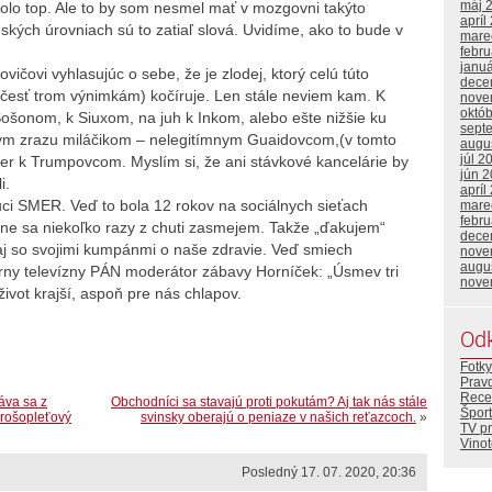
máj 
olo top. Ale to by som nesmel mať v mozgovni takýto
apríl
ských úrovniach sú to zatiaľ slová. Uvidíme, ako to bude v
mare
febr
janu
ičovi vyhlasujúc o sebe, že je zlodej, ktorý celú túto
dece
česť trom výnimkám) kočíruje. Len stále neviem kam. K
nove
októ
onom, k Siuxom, na juh k Inkom, alebo ešte nižšie ku
sept
ým zrazu miláčikom – nelegitímnym Guaidovcom,(v tomto
augu
júl 2
ver k Trumpovcom. Myslím si, že ani stávkové kancelárie by
jún 
i.
apríl
i SMER. Veď to bola 12 rokov na sociálnych sieťach
mare
febr
e sa niekoľko razy z chuti zasmejem. Takže „ďakujem“
dece
 aj so svojimi kumpánmi o naše zdravie. Veď smiech
nove
augu
rny televízny PÁN moderátor zábavy Horníček: „Úsmev tri
nove
život krajší, aspoň pre nás chlapov.
Od
Fotky
Prav
Rece
áva sa z
Obchodníci sa stavajú proti pokutám? Aj tak nás stále
Šport
hrošopleťový
svinsky oberajú o peniaze v našich reťazcoch.
»
TV p
Vino
Posledný 17. 07. 2020, 20:36