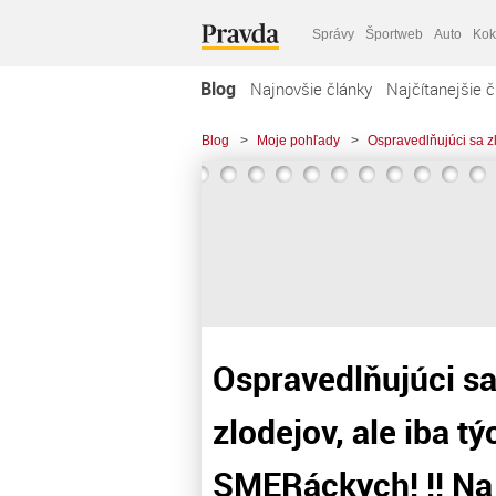
Správy
Športweb
Auto
Kok
Blog
Najnovšie články
Najčítanejšie č
Blog
>
Moje pohľady
>
Ospravedlňujúci sa z
Ospravedlňujúci sa 
zlodejov, ale iba 
SMERáckych! !! Na 