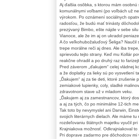
Aj ďalšia osôbka, s ktorou mám osobnú
komunálnymi voľbami (po voľbách už nem
výrokom. Po oznámení sociálnych opatr
radosťou, že budú mať trinásty dôchodok
prezývaný Bimbo, ešte nájde v sebe silu 
Vianoce, ale že im aj on ukradol penia
A čo veľkohubožaluďový Šeliga? Naučil s
trepe morálne reči aj dnes. Ale iba trep
sprievodu tejto strany. Keď mu Kollár pov
reakčne ohradil a po druhý raz to farize
Pred záverom „ďakujem“ celej vládnej ko
a že doplatky za lieky sú po vysvetlení t
„Ďakujem“ aj za tie deti, ktoré zrušenie
zemiakové lupienky, coly, sladké malinovk
zdravotnom stave už v mladom veku.
„Ďakujem aj za zamestnancov, ktorý dos
a aj za tých, čo po minimálne 12-tich m
Tak toto by nevymyslel ani Darwin, Eins
svojich literárnych dielach. Ale máme tu
rozdeľovaniu štátnych majetku vyučil pr
Krajniakova možnosť. Odkrajniakoval to 
Pri doprave zadarmo pre dôchodcov mi v