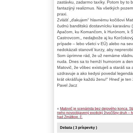
zastávku, zadarmo taxíky. Potom by to b
fantazijný realizmus. Na všetkých pozem
praxi.
Zvlášť „ďakujem“ hlavnému kočišovi Matov
čudnú banditskú dostavnícku karavánu (
Apačom, ku Komančom, k Hurónom, k Šoš
Castrovcom,, nedajbože aj ku Korčokov
prípade – lebo všetci v EÚ) alebo na se
nedokázali stanoviť kurzy, aby neprerobil
Som úprimne rád, že už nemáme vládnuc
nuda. Dnes sa to hemží humorom a denn
Matovič, že vôbec existuješ a staráš sa
uzdravuje a ako kedysi povedal legendá
krát okrášľuje každú ženu!“ Hneď je ten 
Pavel Jacz
«
Matovič je scenárista bez dejového konca. St
neho novoobjavený exotický živočíšny druh – 
had Zmátkop. č.
Debata ( 3 príspevky )