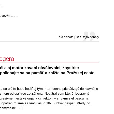
...
ovým...... ...
Celá debata
|
RSS tejto debaty
logera
či a aj motorizovaní návštevníci, zbystrite
oliehajte sa na pamäť a znížte na Pražskej ceste
a sa určite bude hodiť aj tým, ktorí denne prichádzajú do hlavného
meru od diaľnice zo Záhoria. Nepátral som kto, či Dopravný
ogresívne mestské orgány či niekto iný si vymyslel pascu na
opatrením sme sa vrátili asi o 10-15 rokov naspäť. Vtedy po
zmyselnej [...]