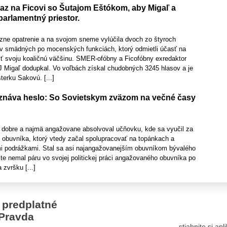
raz na Ficovi so Šutajom Eštókom, aby Migaľ a
 parlamentný priestor.
ázne opatrenie a na svojom sneme vylúčila dvoch zo štyroch
ov smädných po mocenských funkciách, ktorý odmietli účasť na
ť svoju koaličnú väčšinu. SMER-ofóbny a Ficofóbny exredaktor
 Migaľ dodupkal. Vo voľbách získal chudobných 3245 hlasov a je
erku Sakovú. [...]
znáva heslo: So Sovietskym zväzom na večné časy
 dobre a najmä angažovane absolvoval učňovku, kde sa vyučil za
o obuvníka, ktorý vtedy začal spolupracovať na topánkach a
i podrážkami. Stal sa asi najangažovanejším obuvníkom bývalého
te nemal páru vo svojej politickej práci angažovaného obuvníka po
zvršku [...]
 predplatné
Pravda
stiahnite si ap