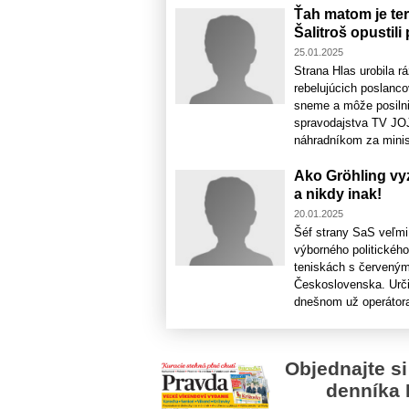
Ťah matom je te
Šalitroš opustili
25.01.2025
Strana Hlas urobila r
rebelujúcich poslanc
sneme a môže posilni
spravodajstva TV JOJ
náhradníkom za minist
Ako Gröhling vy
a nikdy inak!
20.01.2025
Šéf strany SaS veľmi
výborného politickéh
teniskách s červeným
Československa. Urči
dnešnom už operátora 
Objednajte si
denníka 