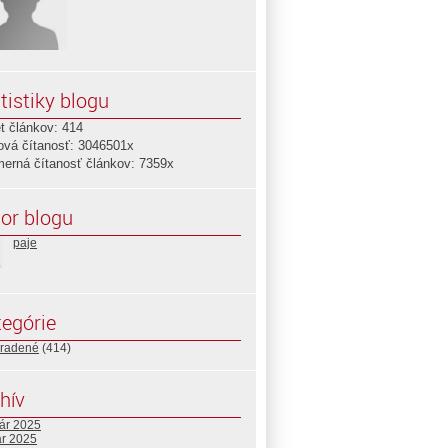
tistiky blogu
t článkov: 414
ová čítanosť: 3046501x
merná čítanosť článkov: 7359x
or blogu
paje
egórie
radené
(414)
hív
uár 2025
ár 2025