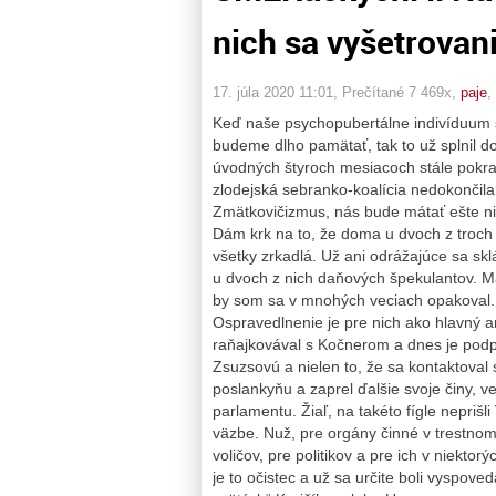
nich sa vyšetrovani
17. júla 2020 11:01
, Prečítané 7 469x,
paje
,
Keď naše psychopubertálne indivíduum s
budeme dlho pamätať, tak to už splnil d
úvodných štyroch mesiacoch stále pokra
zlodejská sebranko-koalícia nedokončila
Zmätkovičizmus, nás bude mátať ešte ni
Dám krk na to, že doma u dvoch z troch n
všetky zrkadlá. Už ani odrážajúce sa skl
u dvoch z nich daňových špekulantov. M
by som sa v mnohých veciach opakoval.
Ospravedlnenie je pre nich ako hlavný a
raňajkovával s Kočnerom a dnes je podpr
Zsuzsovú a nielen to, že sa kontaktoval 
poslankyňu a zaprel ďalšie svoje činy, 
parlamentu. Žiaľ, na takéto fígle neprišl
väzbe. Nuž, pre orgány činné v trestnom 
voličov, pre politikov a pre ich v niekto
je to očistec a už sa určite boli vyspove