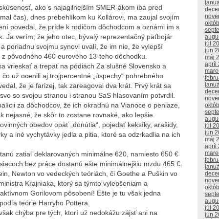
janu
 skúsenosť, ako s najagilnejším SMER-ákom iba pred
dece
nove
al čas), dnes prebehlíkom ku Kollárovi, ma zaujal svojím
októ
ení povedal, že príde k rodičom dôchodcom a oznámi im s
sept
. Ja verím, že jeho otec, bývalý reprezentačný päťbojár
augu
júl 2
a poriadnu svojmu synovi uvalí, že im nie, že vylepší
jún 
ze z pôvodného 460 eurového 13-teho dôchodku.
máj 
apríl
a vrieskať a trepať na pódiách Za slušné Slovensko a
mare
e, čo už ocenili aj trojpercentné „úspechy“ pohrebného
febr
janu
edal, že je farizej, tak zareagoval dva krát. Prvý krát sa
dece
jtsvo so svojou stranou i stranou SaS hlasovaním potvrdil.
nove
alícii za dôchodcov, že ich okradnú na Vianoce o peniaze,
októ
sept
ak nejasné, že skôr to zostane rovnaké, ako lepšie.
augu
 povinných obedov opäť „donútia“, pojedať keksíky, arašidy,
júl 2
jún 
y a iné vychytávky jedla a pitia, ktoré sa odzrkadlia na ich
máj 
apríl
mare
tanú zatiaľ deklarovaných minimálne 620, namiesto 650 €
febr
esiacoch bez práce dostanú ešte minimálnejšiu mzdu 465 €.
janu
tein, Newton vo vedeckých teóriách, či Goethe a Puškin vo
dece
nove
 ministra Krajniaka, ktorý sa týmto vylepšeniam a
októ
i aktívnom Gorilovom pôsobení! Ešte je tu však jedna
sept
augu
podľa teórie Harryho Pottera.
júl 2
šak chýba pre tých, ktorí už nedokážu zájsť ani na
jún 