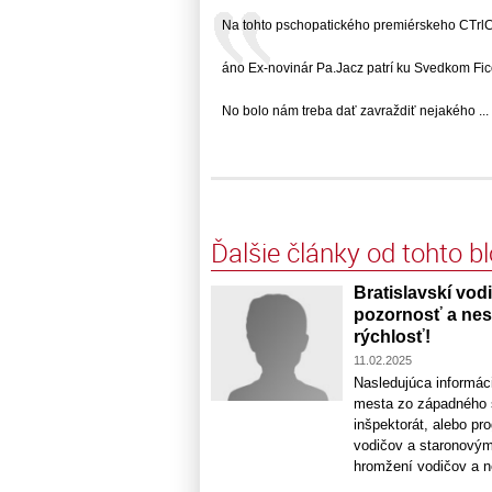
Na tohto pschopatického premiérskeho CTrlC 
áno Ex-novinár Pa.Jacz patrí ku Svedkom Ficov
No bolo nám treba dať zavraždiť nejakého ...
Ďalšie články od tohto b
Bratislavskí vodi
pozornosť a nesp
rýchlosť!
11.02.2025
Nasledujúca informáci
mesta zo západného s
inšpektorát, alebo pr
vodičov a staronovým 
hromžení vodičov a ne