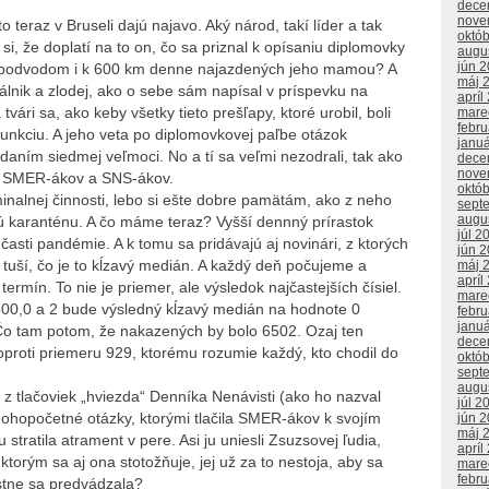
dece
nove
o teraz v Bruseli dajú najavo. Aký národ, takí líder a tak
októ
si, že doplatí na to on, čo sa priznal k opísaniu diplomovky
augu
jún 
ým podvodom i k 600 km denne najazdených jeho mamou? A
máj 
álnik a zlodej, ako o sebe sám napísal v príspevku na
apríl
vári sa, ako keby všetky tieto prešľapy, ktoré urobil, boli
mare
febr
 funkciu. A jeho veta po diplomovkovej paľbe otázok
janu
ŕdaním siedmej veľmoci. No a tí sa veľmi nezodrali, tak ako
dece
nove
h SMER-ákov a SNS-ákov.
októ
minalnej činnosti, lebo si ešte dobre pamätám, ako z neho
sept
augu
nnú karanténu. A čo máme teraz? Vyšší dennný prírastok
júl 2
sti pandémie. A k tomu sa pridávajú aj novinári, z ktorých
jún 
n tuší, čo je to kĺzavý medián. A každý deň počujeme a
máj 
apríl
ermín. To nie je priemer, ale výsledok najčastejších čísiel.
mare
500,0 a 2 bude výsledný kĺzavý medián na hodnote 0
febr
janu
. Čo tam potom, že nakazených by bolo 6502. Ozaj ten
dece
oproti priemeru 929, ktorému rozumie každý, kto chodil do
októ
sept
augu
 z tlačoviek „hviezda“ Denníka Nenávisti (ako ho nazval
júl 2
nohopočetné otázky, ktorými tlačila SMER-ákov k svojím
jún 
máj 
stratila atrament v pere. Asi ju uniesli Zsuzsovej ľudia,
apríl
 ktorým sa aj ona stotožňuje, jej už za to nestoja, aby sa
mare
febr
stne sa predvádzala?