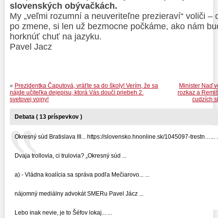
slovenských obývačkách.
My „veľmi rozumní a neuveriteľne prezieraví“ voliči –
po zmene, si len už bezmocne počkáme, ako nám bud
horknúť chuť na jazyku.
Pavel Jacz
«
Prezidentka Čaputová, vráťte sa do školy! Verím, že sa
Minister Naď v
nájde učiteľka dejepisu, ktorá Vás doučí priebeh 2.
rozkaz a Remiš
svetovej vojny!
cudzích s
Debata ( 13 príspevkov )
Okresný súd Bratislava III... https://slovensko.hnonline.sk/1045097-trestn…... .
Dvaja trollovia, ci trulovia? „Okresný súd ...
a) - Vládna koalícia sa správa podľa Mečiarovo... ...
nájomný mediálny advokát SMERu Pavel Jácz ...
Lebo inak nevie, je to Šéfov lokaj... ...