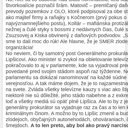
štvorkoalície poznačil šrám. Matovič – premlčaný da
prevody pozemkov z OLO, ktoré podpisoval za obe st
ako majiteľ firmy a raňajky s Kočnerom (prvý pokus 
najvýznamnejšieho postu), Kollár – mafiánska protiz
nežnej a čulé styky s bossmi z nedávnych čias, čulé 
Zsuzsovej a Kiska obvinený z daňových podvodov. „S
sme to dali moc do rúk! Ale hlavne, že je SMER zlod
organizácia!
No neviem, či by samotný post Generálneho prokuráto
Lipšicovi. Ako minister si zvykol na obletovanie tele
pokračovalo to aj v parlamente, kde sa vyjadroval pre
povedané pred svojim stádom aspoň raz týždenne. N
parlamentu sa dokázal nanominovať na každé súdne
verejnosťou. A tak máme dojem, že je to najzamestna
na svete. Zvláda všetky televízne kauzy s viac ako šti
niektoré nie sú dôležité, jeho stádo nabehne a z exk
loď a všetky mediá sú opäť plné Lipšica. Ale to by z j
generálny prokurátor sa vyjadruje raz za čas a to len
kriminálnym činom. A možno by to Lipšic zmenil a bud
zlodejoch, obyčajných autonehodách, ohováraniach, č
šmejdoch.
A to len preto, aby bol ako pravý narcis