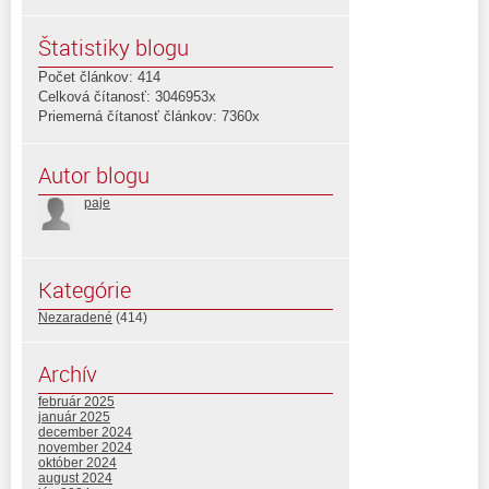
Štatistiky blogu
Počet článkov: 414
Celková čítanosť: 3046953x
Priemerná čítanosť článkov: 7360x
Autor blogu
paje
Kategórie
Nezaradené
(414)
Archív
február 2025
január 2025
december 2024
november 2024
október 2024
august 2024