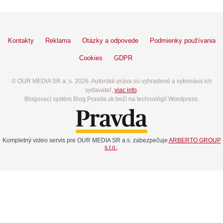
Kontakty
Reklama
Otázky a odpovede
Podmienky používania
Cookies
GDPR
© OUR MEDIA SR a. s. 2026. Autorské práva sú vyhradené a vykonáva ich
vydavateľ,
viac info
.
Blogovací systém Blog.Pravda.sk beží na technológií Wordpress.
Kompletný video servis pre OUR MEDIA SR a.s. zabezpečuje
ARBERTO GROUP
s.r.o.
.