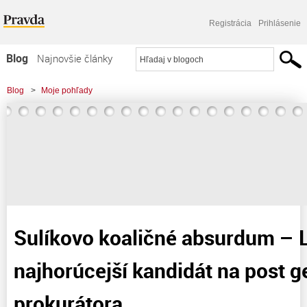
Registrácia
Prihlásenie
Blog
Najnovšie články
Najčítanejšie články
Blog
>
Moje pohľady
Najkomentovanejšie články
>
Sulíkovo koaličné absurdum – Lipšic najhorúcejší kandidát na post
Zoznam blogov
generálneho prokurátora.
Komerčné blogy
Sulíkovo koaličné absurdum – L
najhorúcejší kandidát na post 
prokurátora.