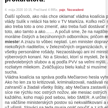
4. mája 2020 10:15
, Prečítané 4 895x,
paje
,
Nezaradené
Ďalší spôsob, ako nás chce oklamať vládna koalícia 
vlády Sulík v relácii Na telo v TV Markíza. Koľko rečí
ako treba toto a ono zmeniť, ako treba ľudí dostávať 
toto, ako tamto a ako…… A počuli sme, že na najdôlež
morálne čistých a bezúhonných odborníkov, pričom
m
mieste
! A zrazu to vôbec neplatí. Len minister dopra
niekoľkých riaditeľov, v železničných organizáciách
všetky personálne rošády. Nezaostávajú ani iní ministr
výberových konaní. No a Slováci, ktorí si mysleli, že 
predvolebných sľubov a aj podľa PVV sa veľmi mýlili. 
rozliatym mliekom. Zväčšujúcu bielu kaluž si musíme v
sucha.
Vládna koalícia sa správa podľa Mečiarovo hesla vyh
Ako ho len za to kritizovali, kriminalizovali, nadávali 
zahraničí a žiadali všetky štáty, aby Mečiara zastavili
síce nie rýchlu noc ostrých nožov, ale mesiac ostrýc
každého, koho majú pod sebou, lebo SMER. A určite sa
na väčšine ministerských postov sú nekvalifikovaní a
už všimli. Slováci sa teda musia opäť poučiť a z ich 