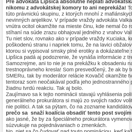
Pre advokáta Lipšica absolútne neplatí advokátska
nikomu z advokátskej komory to ani neprekáža!
To
túto právnickú skupinu, z ktorých mnohí z mafiánskyc
nevinných anjelikov. V prípade vraždy advokáta Valka 
vnútra ocitol okamžite na mieste činu, kde nemal čo ro
stíhaní na súde zrazu obhajoval jedného z vrahov Va
Tu niet slov, rovnako ako v prípade vraždy Kuciaka, 
poškodenú stranu i napriek tomu, že na lavici obžalo
ktorou si vypisoval smsky plné erotiky a dokázateľne s
Lipšica padá aj podozrenie, že vynáša informácie z tr
Samozrejme, ani to nie je na prekážku k obsadeniu n
trestnoprávneho kresla! Som presvedčený, že ak by to
SMERu, tak by moderátor relácie Kovačič okamžite t
tentoraz som neočakával podľa jeho jednostranného p
žiadnu tvrdú reakciu. Tak aj bolo.
Zaujímavo sa k tejto nominácii stavajú vyhlásenia polit
generálneho prokurátora si majú zo svojich radov voli
nie politici. A tak sa pýtam, čo na zozname kandidáto
prečo sa snaží koalícia obsadiť tento post svoj
ako jasné, že by za špeciálneho prokurátora vymenov
súzvukuje na pojednávaniach o zmenkách.
No, niet sa čo čudovať nad touto nomináciou, keď ka