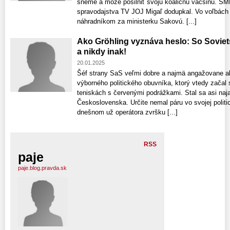
sneme a môže posilniť svoju koaličnú väčšinu. SM
spravodajstva TV JOJ Migaľ dodupkal. Vo voľbách 
náhradníkom za ministerku Sakovú. [...]
Ako Gröhling vyznáva heslo: So Sovie
a nikdy inak!
20.01.2025
Šéf strany SaS veľmi dobre a najmä angažovane ab
výborného politického obuvníka, ktorý vtedy začal
teniskách s červenými podrážkami. Stal sa asi n
Československa. Určite nemal páru vo svojej polit
dnešnom už operátora zvršku [...]
RSS
paje
paje.blog.pravda.sk