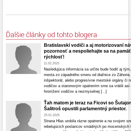
Ďalšie články od tohto blogera
Bratislavskí vodiči a aj motorizovaní náv
pozornosť a nespoliehajte sa na pamäť 
rýchlosť!
11.02.2025
Nasledujúca informácia sa určite bude hodiť aj tým
mesta zo západného smeru od diaľnice zo Záhoria.
inšpektorát, alebo progresívne mestské orgány či n
vodičov a staronovým opatrením sme sa vrátili asi
hromžení vodičov a nezmyselnej [...]
Ťah matom je teraz na Ficovi so Šutaj
Šalitroš opustili parlamentný priestor.
25.01.2025
Strana Hlas urobila rázne opatrenie a na svojom s
rebelujúcich poslancov smädných po mocenských fu