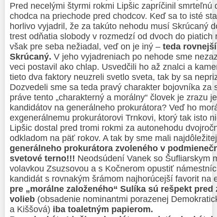
Pred necelými štyrmi rokmi Lipšic zapríčinil smrteľnú
chodca na priechode pred chodcov. Keď sa to isté st
horlivo vyjadril, že za takúto nehodu musí Skrúcaný
trest odňatia slobody v rozmedzí od dvoch do piatich r
však pre seba nežiadal, veď on je iný –
teda rovnejš
Skrúcaný.
V jeho vyjadreniach po nehode sme nezazn
veci postavil ako chlap. Usvedčili ho až znalci a kam
tieto dva faktory neuzreli svetlo sveta, tak by sa nepr
Dozvedeli sme sa teda pravý charakter bojovníka za s
práve tento „charakterný a morálny“ človek je zrazu 
kandidátov na generálneho prokurátora? Veď ho mor
exgenerálnemu prokurátorovi Trnkovi, ktorý tak isto ni
Lipšic dostal pred tromi rokmi za autonehodu dvojro
odkladom na päť rokov. A tak by sme mali najdôležite
generálneho prokurátora zvoleného v podmienečno
svetové terno!!!
Neodsúdení Vanek so Šufliarskym mu
volavkou Zsuzsovou a s Kočnerom opustiť námestnícke
kandidát s rovnakým šrámom najhorúcejší favorit na 
pre „morálne založeného“ Sulíka sú rešpekt pred
volieb
(obsadenie nominantmi porazenej Demokraticke
a Kiššová)
iba toaletným papierom.