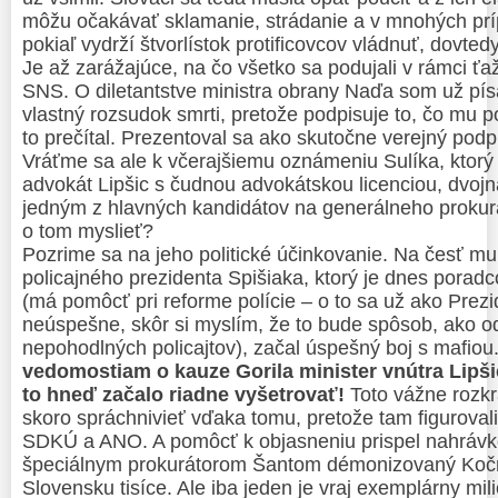
môžu očakávať sklamanie, strádanie a v mnohých príp
pokiaľ vydrží štvorlístok protificovcov vládnuť, dovted
Je až zarážajúce, na čo všetko sa podujali v rámci ť
SNS. O diletantstve ministra obrany Naďa som už písa
vlastný rozsudok smrti, pretože podpisuje to, čo mu p
to prečítal. Prezentoval sa ako skutočne verejný podp
Vráťme sa ale k včerajšiemu oznámeniu Sulíka, ktorý 
advokát Lipšic s čudnou advokátskou licenciou, dvojn
jedným z hlavných kandidátov na generálneho proku
o tom myslieť?
Pozrime sa na jeho politické účinkovanie. Na česť mu 
policajného prezidenta Spišiaka, ktorý je dnes porad
(má pomôcť pri reforme polície – o to sa už ako Prez
neúspešne, skôr si myslím, že to bude spôsob, ako od
nepohodlných policajtov), začal úspešný boj s mafiou
vedomostiam o kauze Gorila minister vnútra Lipšic
to hneď začalo riadne vyšetrovať!
Toto vážne rozk
skoro spráchnivieť vďaka tomu, pretože tam figuroval
SDKÚ a ANO. A pomôcť k objasneniu prispel nahrávk
špeciálnym prokurátorom Šantom démonizovaný Kočn
Slovensku tisíce. Ale iba jeden je vraj exemplárny mi