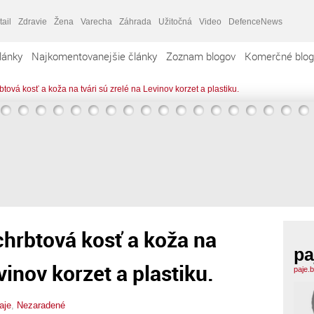
tail
Zdravie
Žena
Varecha
Záhrada
Užitočná
Video
DefenceNews
lánky
Najkomentovanejšie články
Zoznam blogov
Komerčné blog
btová kosť a koža na tvári sú zrelé na Levinov korzet a plastiku.
chrbtová kosť a koža na
pa
vinov korzet a plastiku.
paje.
aje
,
Nezaradené