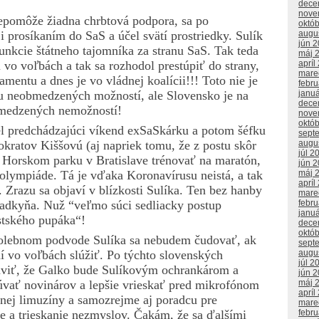
dece
nove
epomôže žiadna chrbtová podpora, sa po
októ
i prosíkaním do SaS a účel svätí prostriedky. Sulík
augu
jún 
unkcie štátneho tajomníka za stranu SaS. Tak teda
máj 
u vo voľbách a tak sa rozhodol prestúpiť do strany,
apríl
mare
lamentu a dnes je vo vládnej koalícii!!! Toto nie je
febr
nou neobmedzených možností, ale Slovensko je na
janu
dece
obmedzených nemožností!
nove
októ
del predchádzajúci víkend exSaSkárku a potom šéfku
sept
augu
ratov Kiššovú (aj napriek tomu, že z postu skôr
júl 2
v Horskom parku v Bratislave trénovať na maratón,
jún 
máj 
 olympiáde. Tá je vďaka Koronavírusu neistá, a tak
apríl
 Zrazu sa objaví v blízkosti Sulíka. Ten bez hanby
mare
febr
radkyňa. Nuž “veľmo súci sedliacky postup
janu
stského pupáka“!
dece
októ
a volebnom podvode Sulíka sa nebudem čudovať, ak
sept
augu
í vo voľbách slúžiť. Po týchto slovenských
júl 2
aviť, že Galko bude Sulíkovým ochrankárom a
jún 
máj 
vať novinárov a lepšie vrieskať pred mikrofónom
apríl
dnej limuzíny a samozrejme aj poradcu pre
mare
febr
 a trieskanie nezmyslov. Čakám, že sa ďalšími