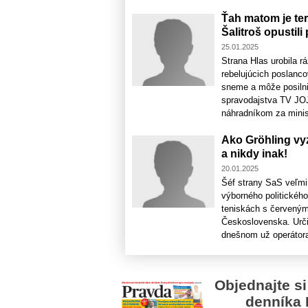
Ťah matom je te
Šalitroš opustili
25.01.2025
Strana Hlas urobila r
rebelujúcich poslanc
sneme a môže posilni
spravodajstva TV JOJ
náhradníkom za minist
Ako Gröhling vy
a nikdy inak!
20.01.2025
Šéf strany SaS veľmi
výborného politickéh
teniskách s červeným
Československa. Urči
dnešnom už operátora 
Objednajte si
denníka 