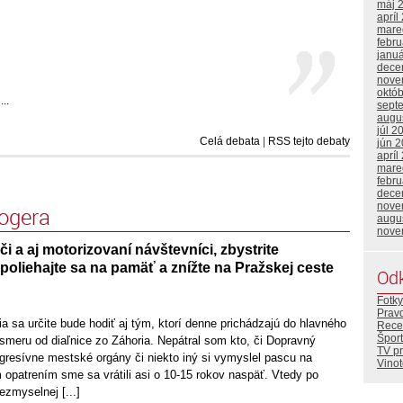
máj 
apríl
mare
febr
janu
dece
nove
októ
..
sept
augu
júl 2
Celá debata
|
RSS tejto debaty
jún 
apríl
mare
febr
dece
nove
logera
augu
nove
či a aj motorizovaní návštevníci, zbystrite
oliehajte sa na pamäť a znížte na Pražskej ceste
Od
Fotky
Prav
a sa určite bude hodiť aj tým, ktorí denne prichádzajú do hlavného
Rece
Šport
meru od diaľnice zo Záhoria. Nepátral som kto, či Dopravný
TV p
ogresívne mestské orgány či niekto iný si vymyslel pascu na
Vino
opatrením sme sa vrátili asi o 10-15 rokov naspäť. Vtedy po
zmyselnej [...]