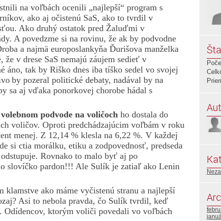
stnili na voľbách ocenili „najlepší“ program s
níkov, ako aj očistenú SaS, ako to tvrdil v
sťou. Ako druhý ostatok pred Žaluďmi v
lády. A povedzme si na rovinu, že ak by podvodne
Šta
 Droba a najmä europoslankyňa Ďurišova manželka
é, že v drese SaS nemajú záujem sedieť v
Poče
é áno, tak by Riško dnes iba tíško sedel vo svojej
Celk
ivo
by pozeral politické debaty, nadával by na
Prie
y sa aj vďaka ponorkovej chorobe hádal s
Aut
 volebnom
podvode
na voličoch
ho dostala do
jich voličov. Oproti predchádzajúcim voľbám v roku
ent menej. Z 12,14 % klesla na 6,22 %. V každej
de si ctia morálku, etiku a zodpovednosť, predseda
e odstupuje. Rovnako to malo byť aj po
Kat
o slovíčko pardon!!! Ale Sulík je zatiaľ ako Lenin
Neza
m klamstve ako máme vyčistenú stranu a najlepší
Arc
zaj? Asi to nebola pravda, čo Sulík tvrdil, keď
. Odídencov, ktorým voliči povedali vo voľbách
febr
janu