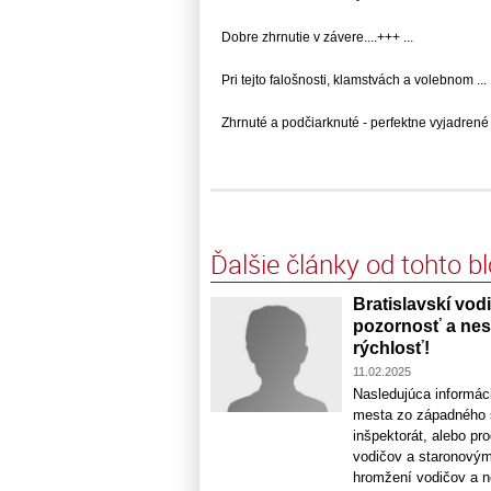
Dobre zhrnutie v závere....+++ ...
Pri tejto falošnosti, klamstvách a volebnom ...
Zhrnuté a podčiarknuté - perfektne vyjadrené .
Ďalšie články od tohto b
Bratislavskí vodi
pozornosť a nesp
rýchlosť!
11.02.2025
Nasledujúca informáci
mesta zo západného s
inšpektorát, alebo pr
vodičov a staronovým 
hromžení vodičov a ne