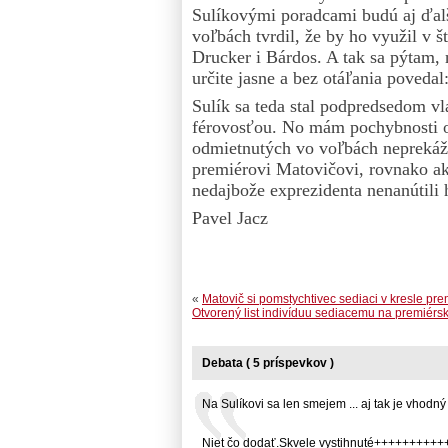
Sulíkovými poradcami budú aj ďal
voľbách tvrdil, že by ho využil v 
Drucker i Bárdos. A tak sa pýtam,
určite jasne a bez otáľania povedal
Sulík sa teda stal podpredsedom vl
férovosťou. No mám pochybnosti o t
odmietnutých vo voľbách neprekáža
premiérovi Matovičovi, rovnako ak
nedajbože exprezidenta nenanútili 
Pavel Jacz
«
Matovič si pomstychtivec sediaci v kresle pre
Otvorený list indivíduu sediacemu na premiérske
Debata ( 5 príspevkov )
Na Sulíkovi sa len smejem ... aj tak je vhodný .
Niet čo dodať.Skvele vystihnuté+++++++++++ 