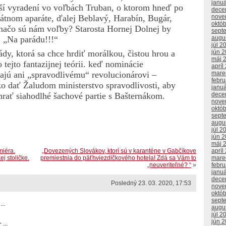
janu
ší vyradení vo voľbách Truban, o ktorom hneď po
dece
nove
štátnom aparáte, ďalej Beblavý, Harabín, Bugár,
októ
 načo sú nám voľby? Starosta Hornej Dolnej by
sept
augu
: „Na parádu!!!“
júl 2
jún 
ády, ktorá sa chce hrdiť morálkou, čistou hrou a
máj 
ejto fantazijnej teórii. keď nominácie
apríl
mare
jú ani „spravodlivému“ revolucionárovi –
febr
o dať Žaludom ministerstvo spravodlivosti, aby
janu
dece
hrať siahodlhé šachové partie s Bašternákom.
nove
októ
sept
augu
júl 2
jún 
máj 
miéra.
„Dovezených Slovákov, ktorí sú v karanténe v Gabčíkove
apríl
j stoličke.
premiestnia do päťhviezdičkového hotela! Zdá sa Vám to
mare
„neuveriteľné? “
»
febr
janu
dece
Posledný 23. 03. 2020, 17:53
nove
októ
sept
..
augu
júl 2
jún 
...