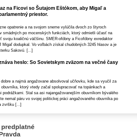
raz na Ficovi so Šutajom Eštókom, aby Migaľ a
 parlamentný priestor.
ázne opatrenie a na svojom sneme vylúčila dvoch zo štyroch
ov smädných po mocenských funkciách, ktorý odmietli účasť na
ť svoju koaličnú väčšinu. SMER-ofóbny a Ficofóbny exredaktor
 Migaľ dodupkal. Vo voľbách získal chudobných 3245 hlasov a je
erku Sakovú. [...]
znáva heslo: So Sovietskym zväzom na večné časy
 dobre a najmä angažovane absolvoval učňovku, kde sa vyučil za
o obuvníka, ktorý vtedy začal spolupracovať na topánkach a
i podrážkami. Stal sa asi najangažovanejším obuvníkom bývalého
te nemal páru vo svojej politickej práci angažovaného obuvníka po
zvršku [...]
 predplatné
Pravda