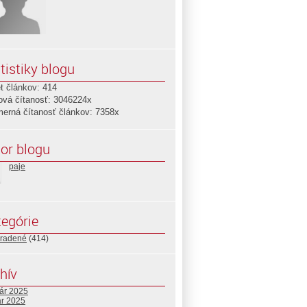
tistiky blogu
t článkov: 414
ová čítanosť: 3046224x
merná čítanosť článkov: 7358x
or blogu
paje
egórie
radené
(414)
hív
uár 2025
ár 2025