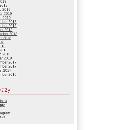
2019
 2019
c 2019
uár 2019
ár 2019
mber 2018
mber 2018
ber 2018
ember 2018
st 2018
018
2018
 2018
c 2018
uár 2018
mber 2017
mber 2017
st 2017
mber 2016
kazy
da.sk
pty
rogram
téka