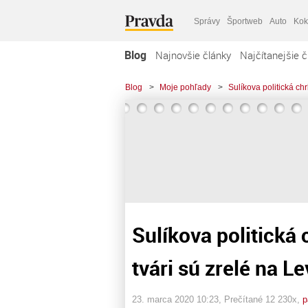
Správy
Športweb
Auto
Kok
Blog
Najnovšie články
Najčítanejšie č
Blog
>
Moje pohľady
>
Sulíkova politická chr
Sulíkova politická 
tvári sú zrelé na Le
23. marca 2020 10:23
, Prečítané 12 230x,
p