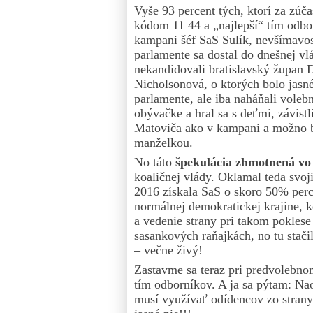
Vyše 93 percent tých, ktorí za zúča
kódom 11 44 a „najlepší“ tím odbor
kampani šéf SaS Sulík, nevšímavo
parlamente sa dostal do dnešnej v
nekandidovali bratislavský župan
Nicholsonová, o ktorých bolo jasn
parlamente, ale iba naháňali volebn
obývačke a hral sa s deťmi, závistl
Matoviča ako v kampani a možno b
manželkou.
No táto
špekulácia zhmotnená vo
koaličnej vlády. Oklamal teda svo
2016 získala SaS o skoro 50% perc
normálnej demokratickej krajine, k
a vedenie strany pri takom pokles
sasankových raňajkách, no tu stačil
– večne živý!
Zastavme sa teraz pri predvolebno
tím odborníkov. A ja sa pýtam: Nao
musí využívať odídencov zo strany