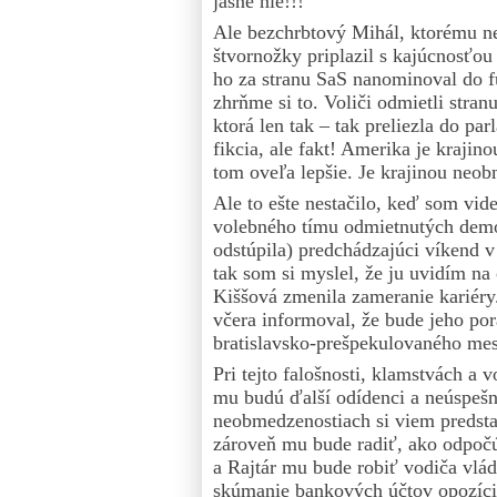
jasné nie!!!
Ale bezchrbtový Mihál, ktorému n
štvornožky priplazil s kajúcnosťou 
ho za stranu SaS nanominoval do f
zhrňme si to. Voliči odmietli stran
ktorá len tak – tak preliezla do par
fikcia, ale fakt! Amerika je kraji
tom oveľa lepšie. Je krajinou ne
Ale to ešte nestačilo, keď som vi
volebného tímu odmietnutých demok
odstúpila) predchádzajúci víkend 
tak som si myslel, že ju uvidím na
Kiššová zmenila zameranie kariéry.
včera informoval, že bude jeho po
bratislavsko-prešpekulovaného me
Pri tejto falošnosti, klamstvách 
mu budú ďalší odídenci a neúspešn
neobmedzenostiach si viem predst
zároveň mu bude radiť, ako odpočú
a Rajtár mu bude robiť vodiča vlá
skúmanie bankových účtov opozície