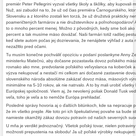
premiér Peter Pellegrini vyzval všetky školy a škôlky, aby kupovali
Nuž, asi zabudol na to, že už od čias premiéra Čarnogurského, ktorý
Slovensku a z ktorého zostali len torzá, že už družstvá prakticky 
poameričtených farmárov a nie družstevníkov a poľnohospodárov! 
to o mnoho percent menej. Možno z pôvodných, kedy sme boli ako š
percent a tak musíme mäso dovážať. Naši farmári totiž radšej pestuj
keď idete autom počas jej dozrievania, že nenájdete výhľad z auta
nezažltlo pred očami.
Tu musím konečne pochváliť opozíciu v podaní poslankyne Anny Ze
ministerku Matečnú, aby dočasne pozastavila dovoz poľského mäsa 
rovnako ako mne, predvolanie poľského veľvyslanca na koberček a tv
výzva nekupovať a nestačí mi celkom ani dočasné zastavenie dovo
slovenského národa absolútne zakázať dovoz mäsa, mäsových výro
minimálne na 5-10 rokov, ak nie natrvalo. A to by mali urobiť všetky 
Európskej spoločnosti. Viem aj, že nevolený poliak Donald Tusk ved
veľa, toho je veľa a to nemôže Európa prehliadať.
Posledné správy hovoria aj o ďalších bitúnkoch, kde sa nepracuje pod
že im všetko prejde. Ale toto pri ich špekulatívnej povahe sa bude st
namieste okamžitý zákaz dovozu potravín od našich severných sus
U mňa je verdikt jednoznačný. Všetok poľský tovar, nielen potraviny
možnosti prepustenia na slobodu! Ja už poľské výrobky nekupujem