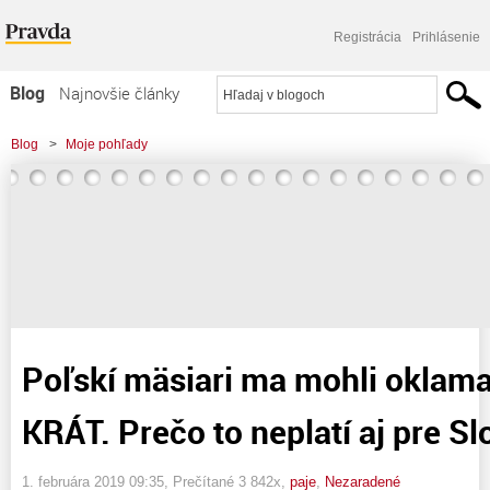
Registrácia
Prihlásenie
Blog
Najnovšie články
Najčítanejšie články
Blog
>
Moje pohľady
Najkomentovanejšie články
>
Poľskí mäsiari ma mohli oklamať iba DVA KRÁT. Prečo to neplatí aj pre
Zoznam blogov
Slovensko? ??
Komerčné blogy
Poľskí mäsiari ma mohli oklama
KRÁT. Prečo to neplatí aj pre S
1. februára 2019 09:35
, Prečítané 3 842x,
paje
,
Nezaradené