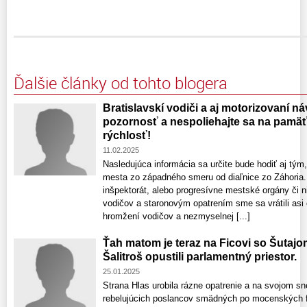
Ďalšie články od tohto blogera
Bratislavskí vodiči a aj motorizovaní náv
pozornosť a nespoliehajte sa na pamäť 
rýchlosť!
11.02.2025
Nasledujúca informácia sa určite bude hodiť aj tým
mesta zo západného smeru od diaľnice zo Záhoria.
inšpektorát, alebo progresívne mestské orgány či n
vodičov a staronovým opatrením sme sa vrátili asi
hromžení vodičov a nezmyselnej [...]
Ťah matom je teraz na Ficovi so Šutaj
Šalitroš opustili parlamentný priestor.
25.01.2025
Strana Hlas urobila rázne opatrenie a na svojom s
rebelujúcich poslancov smädných po mocenských fu