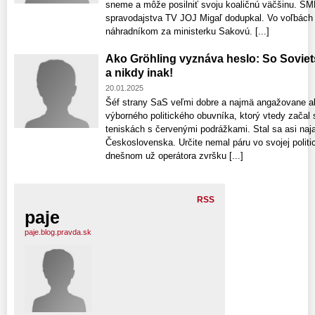
sneme a môže posilniť svoju koaličnú väčšinu. SM
spravodajstva TV JOJ Migaľ dodupkal. Vo voľbách 
náhradníkom za ministerku Sakovú. [...]
Ako Gröhling vyznáva heslo: So Sovie
a nikdy inak!
20.01.2025
Šéf strany SaS veľmi dobre a najmä angažovane ab
výborného politického obuvníka, ktorý vtedy začal
teniskách s červenými podrážkami. Stal sa asi n
Československa. Určite nemal páru vo svojej polit
dnešnom už operátora zvršku [...]
RSS
paje
paje.blog.pravda.sk