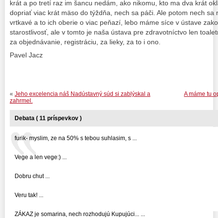
krát a po tretí raz im šancu nedám, ako nikomu, kto ma dva krát ok
dopriať viac krát mäso do týždňa, nech sa páči. Ale potom nech sa 
vrtkavé a to ich oberie o viac peňazí, lebo máme síce v ústave zak
starostlivosť, ale v tomto je naša ústava pre zdravotníctvo len toa
za objednávanie, registráciu, za lieky, za to i ono.
Pavel Jacz
«
Jeho excelencia náš Nadústavný súd si zablýskal a
A máme tu op
zahrmel.
Debata ( 11 príspevkov )
furik- myslim, ze na 50% s tebou suhlasim, s ...
Vege a len vege:) ...
Dobru chut ...
Veru tak! ...
ZÁKAZ je somarina, nech rozhodujú Kupujúci... ...