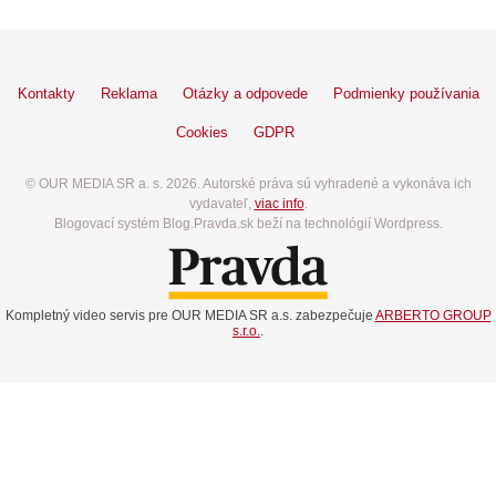
Kontakty
Reklama
Otázky a odpovede
Podmienky používania
Cookies
GDPR
© OUR MEDIA SR a. s. 2026. Autorské práva sú vyhradené a vykonáva ich
vydavateľ,
viac info
.
Blogovací systém Blog.Pravda.sk beží na technológií Wordpress.
Kompletný video servis pre OUR MEDIA SR a.s. zabezpečuje
ARBERTO GROUP
s.r.o.
.