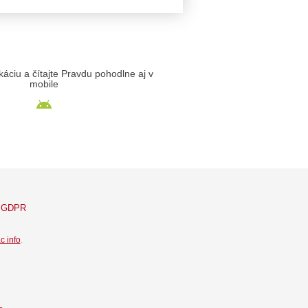
likáciu a čítajte Pravdu pohodlne aj v
mobile
GDPR
c info
.