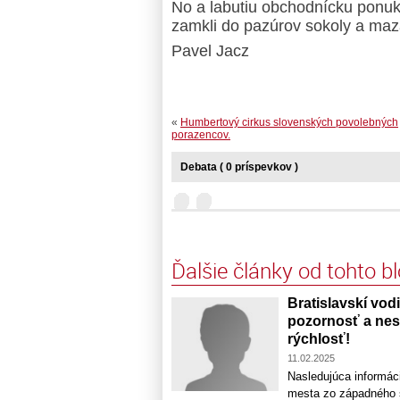
No a labutiu obchodnícku ponuku
zamkli do pazúrov sokoly a maza
Pavel Jacz
«
Humbertový cirkus slovenských povolebných
porazencov.
Debata ( 0 príspevkov )
Ďalšie články od tohto b
Bratislavskí vodi
pozornosť a nesp
rýchlosť!
11.02.2025
Nasledujúca informáci
mesta zo západného s