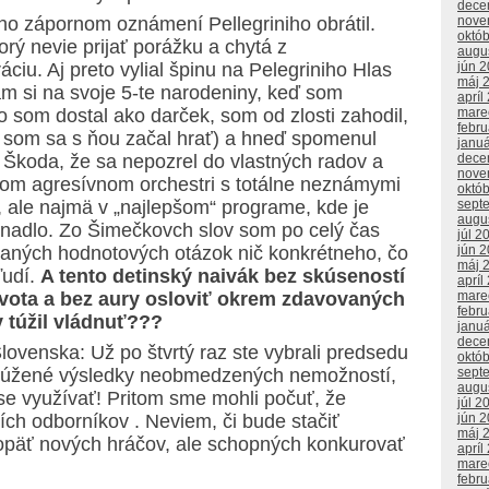
dece
ho zápornom oznámení Pellegriniho obrátil.
nove
októ
rý nevie prijať porážku a chytá z
augu
iu. Aj preto vylial špinu na Pelegriniho Hlas
jún 
máj 
 si na svoje 5-te narodeniny, keď som
apríl
o som dostal ako darček, som od zlosti zahodil,
mare
febr
 som sa s ňou začal hrať) a hneď spomenul
janu
 Škoda, že sa nepozrel do vlastných radov a
dece
nove
jom agresívnom orchestri s totálne neznámymi
októ
u, ale najmä v „najlepšom“ programe, kde je
sept
augu
línadlo. Zo Šimečkovch slov som po celý čas
júl 2
aných hodnotových otázok nič konkrétneho, čo
jún 
máj 
ľudí.
A tento detinský naivák bez skúseností
apríl
vota a bez aury osloviť okrem zdavovaných
mare
febr
 túžil vládnuť???
janu
dece
ovenska: Už po štvrtý raz ste vybrali predsedu
októ
vytúžené výsledky neobmedzených nemožností,
sept
augu
ise využívať! Pritom sme mohli počuť, že
júl 2
ích odborníkov . Neviem, či bude stačiť
jún 
máj 
 opäť nových hráčov, ale schopných konkurovať
apríl
mare
febr