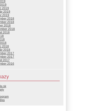
2019
 2019
c 2019
uár 2019
ár 2019
mber 2018
mber 2018
ber 2018
ember 2018
st 2018
018
2018
 2018
c 2018
uár 2018
mber 2017
mber 2017
st 2017
mber 2016
kazy
da.sk
pty
rogram
téka