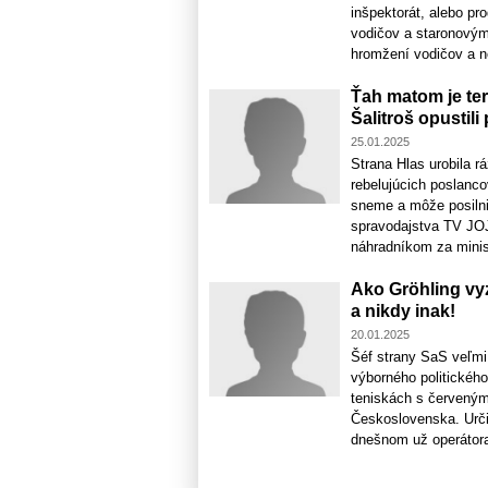
inšpektorát, alebo pr
vodičov a staronovým 
hromžení vodičov a ne
Ťah matom je te
Šalitroš opustili
25.01.2025
Strana Hlas urobila r
rebelujúcich poslanc
sneme a môže posilni
spravodajstva TV JOJ
náhradníkom za minist
Ako Gröhling vy
a nikdy inak!
20.01.2025
Šéf strany SaS veľmi
výborného politickéh
teniskách s červeným
Československa. Urči
dnešnom už operátora 