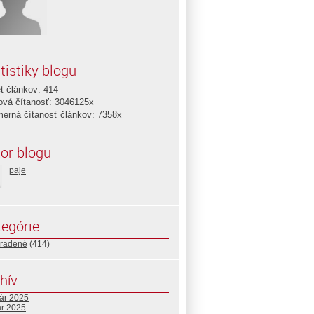
tistiky blogu
t článkov: 414
ová čítanosť: 3046125x
merná čítanosť článkov: 7358x
or blogu
paje
egórie
radené
(414)
hív
uár 2025
ár 2025