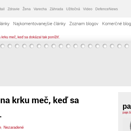
tail
Zdravie
Žena
Varecha
Záhrada
Užitočná
Video
DefenceNews
lánky
Najkomentovanejšie články
Zoznam blogov
Komerčné blog
krku meč, keď sa dokázal tak ponížiť.
na krku meč, keď sa
pa
.
paje.
e
,
Nezaradené