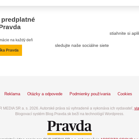
 predplatné
Pravda
stiahnite si ap
ormácie na každý deň
sledujte naše sociálne siete
íka Pravda
Reklama
Otázky a odpovede
Podmienky používania
Cookies
 MEDIA SR a. s. 2026. Autorské práva sú vyhradené a vykonáva ich vydavateľ,
via
Blogovací systém Blog.Pravda.sk beží na technológií Wordpress.