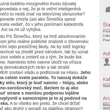
buzná bublino-mozgového trustu bývalej
ovedala o nej, že je to veľmi inteligentná
 prečo to nedá znať na televíznej obrazovke?
povede zmizla (asi ako Šimečka spred
Šta
cela vedieť, čo v jeho ponímaní katastrofa
 Asi sa mi už vyhýba.
Poče
dsedu PS Šimečku, ktorý sa hrdí absolvovaním
Celk
Prie
om jeho reálne politické znalosti o Slovensku
m tejto prestížnej školy. Ak by totiž logicky
nechcel sa zhodiť pred národom, tak by uznal
Aut
zovi volieb a zmieril sa s tým, že bude iba
ane. Namiesto toho naivne útočil na víťaza
raj demokratických strán a tak strašil
MER zostaví vládu a podlizoval sa Hlasu.
Jeho
 celom svete paralelu. To naozaj dokáže
Kat
sky elév, ktorý je buď naivno – hlúpy, alebo
Neza
no-sorošovský meč. Beriem to aj ako
nuť strane s menšou podporou lojálne
Arc
ovplyvnil a samozrejme je to aj podvod na
ska.
A to všetko len preto, že chcel držať
febr
až ako druhý v poradí za slabšou stranou!!!
janu