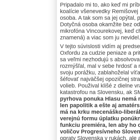
Pripadalo mi to, ako keď mi prí
koalície všenevedky Remišovej p
osoba. A tak som sa jej opýtal,
Dotyčná osoba okamžite bez od
mikrofóna Vincourekovej, keď ch
znamená) a viac som ju nevidel.
V tejto súvislosti vidím aj pre
Oxfordu za cudzie peniaze a prit
sa veľmi nezhodujú s absolvovaní
rozmýšľal, mal v sebe hrdosť a 
svoju porážku, zablahoželal víťa
šéfovať najväčšej opozičnej str
volieb. Použival klišé z dielne v
katastrofou na Slovensku, ak S
pyrhova ponuka Hlasu nemá na
len papolitik a ešte aj amatér
má na krku mecenáško-liberál
verejnú formu úplatku ponúk
funkciu premiéra, len aby ho 
voličov Progresívneho Sloven
opraty Slovenska v rukách, ale 