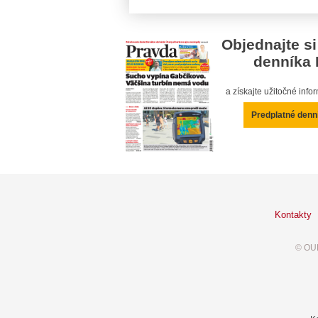
Objednajte si
denníka 
a získajte užitočné inf
Predplatné denn
Kontakty
© OUR