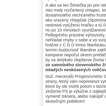
A ako sa len Šimečka po pre ne
Ako malý rozčertený chlapec, kto
dosiahnutého nechceného frustrác
ako urazený chlapček (Spomínam
nedostal vytúženú hračku a tú č
no po 10 minútach vyurážanosti
Pellegriniho prázdne výhovorky.
nehľadal chyby v sebe a vo svo
hráčmi z C či D tímov liberklub
termín budúcnosť liberálne zak
kampane nepočul okrem pretláč
by sa dotýkalo zlepšenia života 
zo samotného slovenského ži
mladých neskúsených voličov
Nuž, mecenáši Progresívneho Sl
strany, ktorý vám nepriniesol 
ktoré by ste mohli potom v bizn
zloženie PS je výlučne z najlepš
vymeniť trénera, alebo nakúpiť
skutočným politikom!