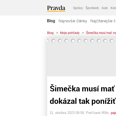
Správy
Športweb
Auto
Kok
Blog
Najnovšie články
Najčítanejšie č
Blog
>
Moje pohľady
>
Šimečka musí mať na 
Šimečka musí mať 
dokázal tak ponížiť
11. októbra 2023 09:58
, Prečítané 959x,
paj