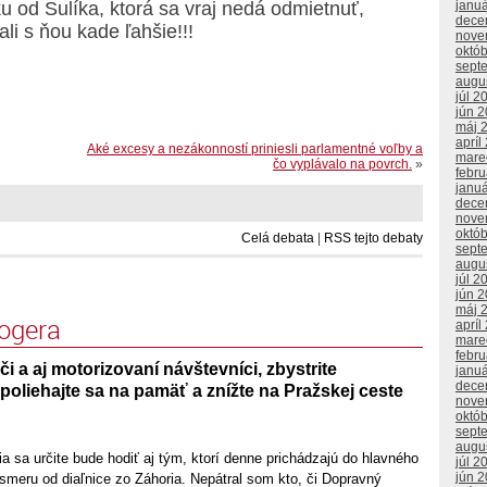
janu
 od Sulíka, ktorá sa vraj nedá odmietnuť,
dece
li s ňou kade ľahšie!!!
nove
októ
sept
augu
júl 2
jún 
máj 
apríl
Aké excesy a nezákonností priniesli parlamentné voľby a
mare
čo vyplávalo na povrch.
»
febr
janu
dece
nove
októ
Celá debata
|
RSS tejto debaty
sept
augu
júl 2
jún 
máj 
logera
apríl
mare
febr
či a aj motorizovaní návštevníci, zbystrite
janu
dece
oliehajte sa na pamäť a znížte na Pražskej ceste
nove
októ
sept
augu
a sa určite bude hodiť aj tým, ktorí denne prichádzajú do hlavného
júl 2
jún 
meru od diaľnice zo Záhoria. Nepátral som kto, či Dopravný