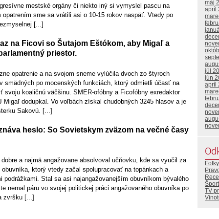
máj 
ogresívne mestské orgány či niekto iný si vymyslel pascu na
apríl
opatrením sme sa vrátili asi o 10-15 rokov naspäť. Vtedy po
mare
febr
zmyselnej [...]
janu
dece
raz na Ficovi so Šutajom Eštókom, aby Migaľ a
nove
októ
 parlamentný priestor.
sept
augu
júl 2
ázne opatrenie a na svojom sneme vylúčila dvoch zo štyroch
jún 
ov smädných po mocenských funkciách, ktorý odmietli účasť na
apríl
mare
ť svoju koaličnú väčšinu. SMER-ofóbny a Ficofóbny exredaktor
febr
 Migaľ dodupkal. Vo voľbách získal chudobných 3245 hlasov a je
dece
erku Sakovú. [...]
nove
augu
nove
znáva heslo: So Sovietskym zväzom na večné časy
Od
 dobre a najmä angažovane absolvoval učňovku, kde sa vyučil za
Fotky
o obuvníka, ktorý vtedy začal spolupracovať na topánkach a
Prav
Rece
i podrážkami. Stal sa asi najangažovanejším obuvníkom bývalého
Šport
te nemal páru vo svojej politickej práci angažovaného obuvníka po
TV p
zvršku [...]
Vino