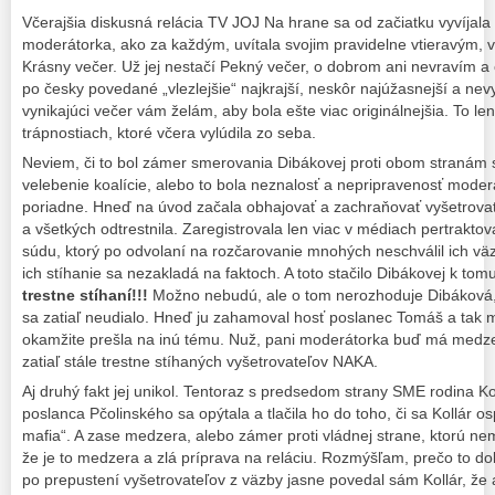
Včerajšia diskusná relácia TV JOJ Na hrane sa od začiatku vyvíjal
moderátorka, ako za každým, uvítala svojim pravidelne vtieravým,
Krásny večer. Už jej nestačí Pekný večer, o dobrom ani nevravím a
po česky povedané „vlezlejšie“ najkrajší, neskôr najúžasnejší a ne
vynikajúci večer vám želám, aby bola ešte viac originálnejšia. To le
trápnostiach, ktoré včera vylúdila zo seba.
Neviem, či to bol zámer smerovania Dibákovej proti obom stranám 
velebenie koalície, alebo to bola neznalosť a nepripravenosť moderá
poriadne. Hneď na úvod začala obhajovať a zachraňovať vyšetrovat
a všetkých odtrestnila. Zaregistrovala len viac v médiach pertrakto
súdu, ktorý po odvolaní na rozčarovanie mnohých neschválil ich väz
ich stíhanie sa nezakladá na faktoch. A toto stačilo Dibákovej k tomu
trestne stíhaní!!!
Možno nebudú, ale o tom nerozhoduje Dibáková, a
sa zatiaľ neudialo. Hneď ju zahamoval hosť poslanec Tomáš a tak mu
okamžite prešla na inú tému. Nuž, pani moderátorka buď má medzer
zatiaľ stále trestne stíhaných vyšetrovateľov NAKA.
Aj druhý fakt jej unikol. Tentoraz s predsedom strany SME rodina 
poslanca Pčolinského sa opýtala a tlačila ho do toho, či sa Kollár o
mafia“. A zase medzera, alebo zámer proti vládnej strane, ktorú ne
že je to medzera a zlá príprava na reláciu. Rozmýšľam, prečo to do
po prepustení vyšetrovateľov z väzby jasne povedal sám Kollár, že a