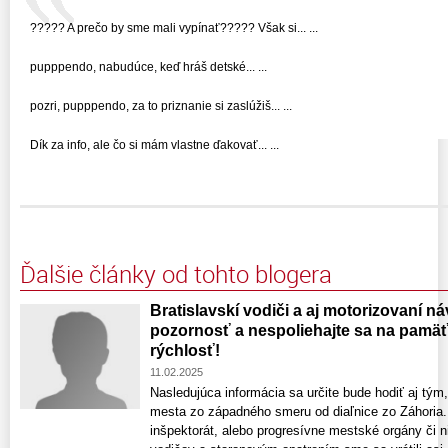
????? A prečo by sme mali vypínať????? Však si... ...
pupppendo, nabudúce, keď hráš detské... ...
pozri, pupppendo, za to priznanie si zaslúžiš... ...
Dík za info, ale čo si mám vlastne ďakovať... ...
Ďalšie články od tohto blogera
Bratislavskí vodiči a aj motorizovaní náv
pozornosť a nespoliehajte sa na pamäť 
rýchlosť!
11.02.2025
Nasledujúca informácia sa určite bude hodiť aj tým
mesta zo západného smeru od diaľnice zo Záhoria.
inšpektorát, alebo progresívne mestské orgány či n