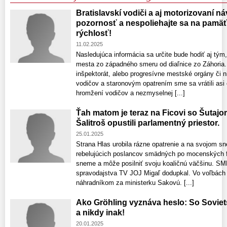
Bratislavskí vodiči a aj motorizovaní náv
pozornosť a nespoliehajte sa na pamäť 
rýchlosť!
11.02.2025
Nasledujúca informácia sa určite bude hodiť aj tým
mesta zo západného smeru od diaľnice zo Záhoria.
inšpektorát, alebo progresívne mestské orgány či n
vodičov a staronovým opatrením sme sa vrátili asi
hromžení vodičov a nezmyselnej [...]
Ťah matom je teraz na Ficovi so Šutaj
Šalitroš opustili parlamentný priestor.
25.01.2025
Strana Hlas urobila rázne opatrenie a na svojom s
rebelujúcich poslancov smädných po mocenských fu
sneme a môže posilniť svoju koaličnú väčšinu. SM
spravodajstva TV JOJ Migaľ dodupkal. Vo voľbách 
náhradníkom za ministerku Sakovú. [...]
Ako Gröhling vyznáva heslo: So Sovie
a nikdy inak!
20.01.2025