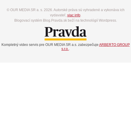
© OUR MEDIA SR a. s. 2026. Autorské práva sú vyhradené a vykonáva ich
vydavateľ,
viac info
.
Blogovací systém Blog.Pravda.sk beží na technológií Wordpress.
Kompletný video servis pre OUR MEDIA SR a.s. zabezpečuje
ARBERTO GROUP
s.r.o.
.