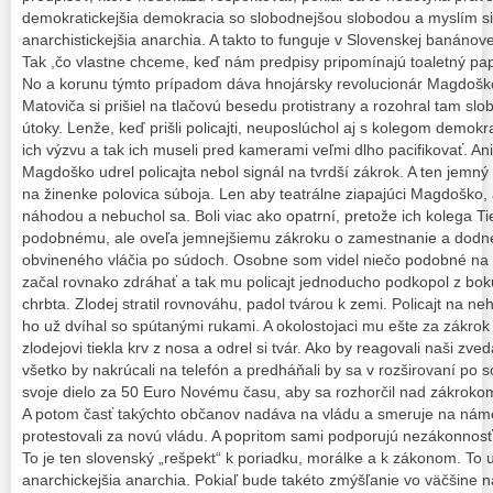
demokratickejšia demokracia so slobodnejšou slobodou a myslím si,
anarchistickejšia anarchia. A takto to funguje v Slovenskej banánov
Tak ,čo vlastne chceme, keď nám predpisy pripomínajú toaletný pa
No a korunu týmto prípadom dáva hnojársky revolucionár Magdošk
Matoviča si prišiel na tlačovú besedu protistrany a rozohral tam sl
útoky. Lenže, keď prišli policajti, neuposlúchol aj s kolegom demokr
ich výzvu a tak ich museli pred kamerami veľmi dlho pacifikovať. Ani 
Magdoško udrel policajta nebol signál na tvrdší zákrok. A ten jemný
na žinenke polovica súboja. Len aby teatrálne ziapajúci Magdoško, 
náhodou a nebuchol sa. Boli viac ako opatrní, pretože ich kolega Tie
podobnému, ale oveľa jemnejšiemu zákroku o zamestnanie a dodne
obvineného vláčia po súdoch. Osobne som videl niečo podobné na u
začal rovnako zdráhať a tak mu policajt jednoducho podkopol z boku
chrbta. Zlodej stratil rovnováhu, padol tvárou k zemi. Policajt na n
ho už dvíhal so spútanými rukami. A okolostojaci mu ešte za zákrok 
zlodejovi tiekla krv z nosa a odrel si tvár. Ako by reagovali naši zve
všetko by nakrúcali na telefón a predháňali by sa v rozširovaní po s
svoje dielo za 50 Euro Novému času, aby sa rozhorčil nad zákrokom 
A potom časť takýchto občanov nadáva na vládu a smeruje na námes
protestovali za novú vládu. A popritom sami podporujú nezákonnosť
To je ten slovenský „rešpekt“ k poriadku, morálke a k zákonom. To už
anarchickejšia anarchia. Pokiaľ bude takéto zmýšľanie vo väčšine 