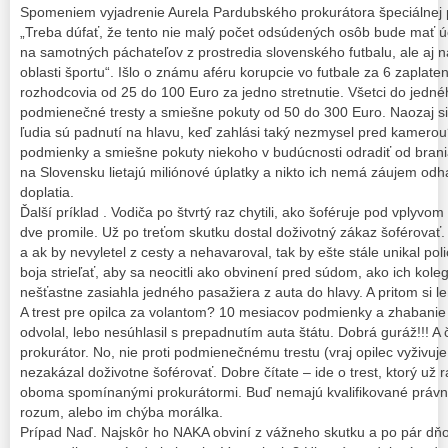
Spomeniem vyjadrenie Aurela Pardubského prokurátora špeciálnej p
„Treba dúfať, že tento nie malý počet odsúdených osôb bude mať úč
na samotných páchateľov z prostredia slovenského futbalu, ale aj na
oblasti športu“. Išlo o známu aféru korupcie vo futbale za 6 zaplat
rozhodcovia od 25 do 100 Euro za jedno stretnutie. Všetci do jedného
podmienečné tresty a smiešne pokuty od 50 do 300 Euro. Naozaj si
ľudia sú padnutí na hlavu, keď zahlási taký nezmysel pred kamer
podmienky a smiešne pokuty niekoho v budúcnosti odradiť od brania
na Slovensku lietajú miliónové úplatky a nikto ich nemá záujem odhal
doplatia.
Ďalší príklad . Vodiča po štvrtý raz chytili, ako šoféruje pod vplyvo
dve promile. Už po treťom skutku dostal doživotný zákaz šoférovať. 
a ak by nevyletel z cesty a nehavaroval, tak by ešte stále unikal pol
boja strieľať, aby sa neocitli ako obvinení pred súdom, ako ich koleg
nešťastne zasiahla jedného pasažiera z auta do hlavy. A pritom si len 
A trest pre opilca za volantom? 10 mesiacov podmienky a zhabanie a
odvolal, lebo nesúhlasil s prepadnutím auta štátu. Dobrá guráž!!! A 
prokurátor. No, nie proti podmienečnému trestu (vraj opilec vyživuje
nezakázal doživotne šoférovať. Dobre čítate – ide o trest, ktorý už
oboma spomínanými prokurátormi. Buď nemajú kvalifikované právn
rozum, alebo im chýba morálka.
Prípad Naď. Najskôr ho NAKA obviní z vážneho skutku a po pár dňoc