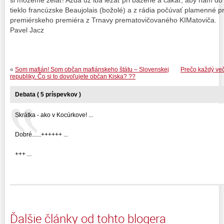
tieklo francúzske Beaujolais (božolé) a z rádia počúvať plamenné 
premiérskeho premiéra z Trnavy prematovičovaného KIMatoviča.
Pavel Jacz
«
Som mafián! Som občan mafiánskeho štátu – Slovenskej
Prečo každý več
republiky. Čo si to dovoľujete občan Kiska? ??
Debata ( 5 príspevkov )
Skrátka - ako v Kocúrkove! ...
Dobré......++++++ ...
+++ ...
Ďalšie články od tohto blogera