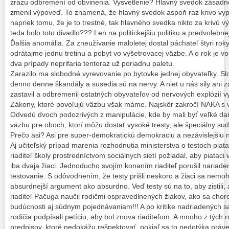
zrazu odbremení od obvinenia. Vysvetlenie? Hlavný svedok zásadn
zmenil výpoveď. To znamená, že hlavný svedok aspoň raz krivo vypo
napriek tomu, že je to trestné, tak hlavného svedka nikto za krivú
teda bolo toto divadlo??? Len na politickejšiu politiku a predvolebn
Ďalšia anomália. Za zneužívanie maloletej dostal páchateľ štyri roky
odrátajme jednu tretinu a pobyt vo vyšetrovacej väzbe. A o rok je v
dva prípady neprifaria tentoraz už poriadnu paletu.
Zarazilo ma slobodné vyrevovanie po bytovke jednej obyvateľky. Sl
denno denne škandály a susedia sú na nervy. A niet u nás sily ani zá
zastavil a odbremenil ostatných obyvateľov od nervových explózií vy
Zákony, ktoré povoľujú väzbu však máme. Najskôr zakročí NAKA s 
Odvedú dvoch podozrivých z manipulácie, kde by mali byť veľké daň
väzbu pre oboch, ktorí môžu dostať vysoké tresty, ale špeciálny sud
Prečo asi? Asi pre super-demokratickú demokraciu a nezávislejšiu n
Aj učiteľský prípad marenia rozhodnutia ministerstva o testoch pia
riaditeľ školy prostredníctvom sociálnych sietí požiadal, aby piataci v
iba dvaja žiaci. Jednoducho svojím konaním riaditeľ porušil nariaden
testovanie. S odôvodnením, že testy prišli neskoro a žiaci sa nemohl
absurdnejší argument ako absurdno. Veď testy sú na to, aby zistili, a
riaditeľ Pačuga naučil rodičmi ospravedlnených žiakov, ako sa cho
budúcnosti aj súdnym pojednávaniam!!! A po kritike nadriadených sa 
rodičia podpísali petíciu, aby bol znova riaditeľom. A mnoho z tých
predpisov, ktoré nedokážu rešpektovať, pokiaľ sa to nedotýka práve