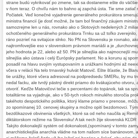
strane budú vykrikovať po zmene, tak sa dostaneme ešte do väčš
v ňom teraz. O chvíľu nám to bahno aj zapchá ústa. Tie sme zatiaľ m
Počiatek. Veď konečné vyjadrenie generálneho prokurátora smeru
ministra financií (je dosť možné, že tam bol finančný záujem ministr
samozrejme len u nás, rovnako ako o Slotových nedelených 2 mili
ochotčeného generálneho prokurátora Trnku sa už toľko zverejnilo
ráno pozrieť na svitajúce slnko. No PN na Slovensku je rovnako, a
najtromfovejšie eso v slovenskom právnom mariáši a je „durchovnej
jeho hodnota je 22, alebo až 50. PN je silnejšia ako najmocnejší muž
silnejšia ako ústava i celý Európsky parlament. No a korunu aj 
posadil na hlavu svojím vystupovaním a urážkami hodnými až neexi
včera v relácii Na telo trnavský hulvát Matovič. Ešte šťastie, že Blan
tie urážky, ktoré včera adresoval na podpredsedu SMERu, by mu tr
nedal facku, ale tvrdý pästný direkt priamo do kvákajúceho otvoru,
otvoriť. Keďže Matovičovi tečie s percentami do topánok, tak sa sp
totalitárne sa vyjadruje, ako v 50-tych rokoch minulého storočia prok
takéhoto despotického politika, ktorý klame priamo v prenose, môžu 
zo spomínanej 10. cenovej skupiny a možno opití bezdomovci. Tým,
bezdôkazové obvinenia všetkých, ktoré sa od neho naučila aj Remiš
diktátorskom režime na Slovensku! A tak nech žije slovenská KĽD
Takýto dokonalejší systém od dokonalosti,(spomínaný v tomto zamy
anarchistickejšia anarchia vládne na tom našom síce banánovom, 
si môžeme želať! Azda už iba ležať pri bazéne a čakať, aby nám do