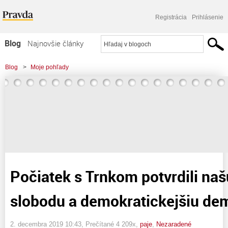
Registrácia
Prihlásenie
Blog
Najnovšie články
Najčítanejšie články
Blog
>
Moje pohľady
Najkomentovanejšie články
>
Počiatek s Trnkom potvrdili našu slobodnejšiu slobodu a demokratickejšiu
Zoznam blogov
demokraciu.
Komerčné blogy
Počiatek s Trnkom potvrdili naš
slobodu a demokratickejšiu de
2. decembra 2019 10:43
, Prečítané 4 209x,
paje
,
Nezaradené