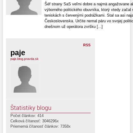
Šéf strany SaS veľmi dobre a najmä angažovane ab
výborného politického obuvníka, ktorý vtedy začal
teniskách s červenými podrážkami. Stal sa asi n
Československa. Určite nemal páru vo svojej polit
dnešnom už operátora zvršku [...]
RSS
paje
paje.blog.pravda.sk
Štatistiky blogu
Počet článkov: 414
Celková čítanosť: 3046296x
Priemerná čítanosť článkov: 7358x