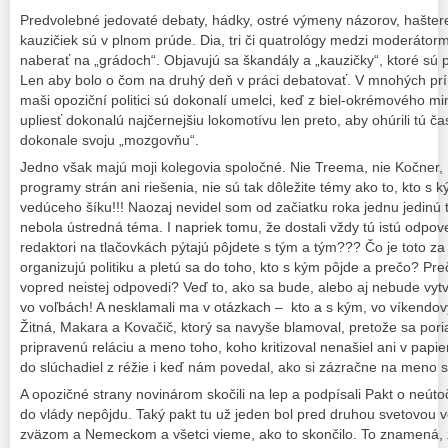
Predvolebné jedovaté debaty, hádky, ostré výmeny názorov, hašter
kauzičiek sú v plnom prúde. Dia, tri či quatrológy medzi moderátormi
naberať na „grádoch“. Objavujú sa škandály a „kauzičky“, ktoré sú 
Len aby bolo o čom na druhý deň v práci debatovať. V mnohých p
maši opoziční politici sú dokonalí umelci, keď z biel-okrémového 
upliesť dokonalú najčernejšiu lokomotívu len preto, aby ohúrili tú ča
dokonale svoju „mozgovňu“.
Jedno však majú moji kolegovia spoločné. Nie Treema, nie Kočner,
programy strán ani riešenia, nie sú tak dôležite témy ako to, kto s
vedúceho šíku!!! Naozaj nevidel som od začiatku roka jednu jedinú 
nebola ústredná téma. I napriek tomu, že dostali vždy tú istú odpov
redaktori na tlačovkách pýtajú pôjdete s tým a tým??? Čo je toto za
organizujú politiku a pletú sa do toho, kto s kým pôjde a prečo? Pre
vopred neistej odpovedi? Veď to, ako sa bude, alebo aj nebude vytv
vo voľbách! A nesklamali ma v otázkach – kto a s kým, vo víkendov
Žitná, Makara a Kovačič, ktorý sa navyše blamoval, pretože sa pori
pripravenú reláciu a meno toho, koho kritizoval nenašiel ani v pap
do slúchadiel z réžie i keď nám povedal, ako si zázračne na meno 
A opozičné strany novinárom skočili na lep a podpísali Pakt o neú
do vlády nepôjdu. Taký pakt tu už jeden bol pred druhou svetovou
zväzom a Nemeckom a všetci vieme, ako to skončilo. To znamená, že