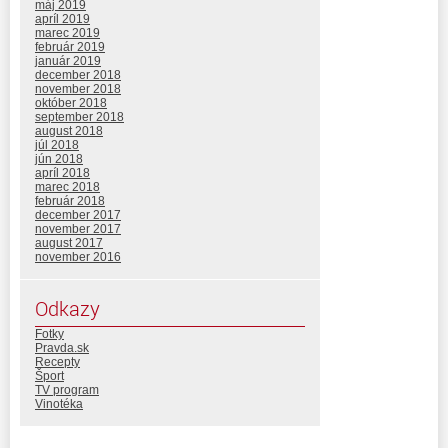
máj 2019
apríl 2019
marec 2019
február 2019
január 2019
december 2018
november 2018
október 2018
september 2018
august 2018
júl 2018
jún 2018
apríl 2018
marec 2018
február 2018
december 2017
november 2017
august 2017
november 2016
Odkazy
Fotky
Pravda.sk
Recepty
Šport
TV program
Vinotéka