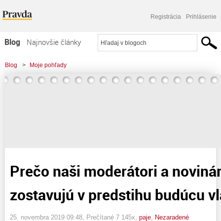
Registrácia
Prihlásenie
Blog
Najnovšie články
Najčítanejšie články
Blog
>
Moje pohľady
Najkomentovanejšie články
>
Prečo naši moderátori a novinári verklíkovo zostavujú v predstihu budúcu
Zoznam blogov
vládu?
Komerčné blogy
Prečo naši moderátori a novinár
zostavujú v predstihu budúcu v
25. novembra 2019 09:48
, Prečítané 7 145x,
paje
,
Nezaradené