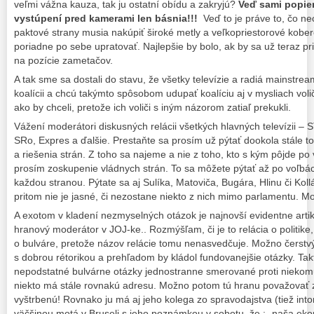
veľmi vážna kauza, tak ju ostatní obídu a zakryjú?
Veď sami popie
vystúpení pred kamerami len básnia!!!
Veď to je práve to, čo n
paktové strany musia nakúpiť široké metly a veľkopriestorové kober
poriadne po sebe upratovať. Najlepšie by bolo, ak by sa už teraz pri
na pozície zametačov.
A tak sme sa dostali do stavu, že všetky televízie a radiá mainstre
koalícii a chcú takýmto spôsobom udupať koalíciu aj v mysliach volič
ako by chceli, pretože ich voliči s iným názorom zatiaľ prekukli.
Vážení moderátori diskusných relácii všetkých hlavných televízii – S
SRo, Expres a ďalšie. Prestaňte sa prosím už pýtať dookola stále to
a riešenia strán. Z toho sa najeme a nie z toho, kto s kým pôjde po
prosím zoskupenie vládnych strán. To sa môžete pýtať až po voľbác
každou stranou. Pýtate sa aj Sulíka, Matoviča, Bugára, Hlinu či Kol
pritom nie je jasné, či nezostane niekto z nich mimo parlamentu. Mož
A exotom v kladení nezmyselných otázok je najnovší evidentne arti
hranový moderátor v JOJ-ke.. Rozmýšľam, či je to relácia o politike
o bulváre, pretože názov relácie tomu nenasvedčuje. Možno čerstvý
s dobrou rétorikou a prehľadom by kládol fundovanejšie otázky. Ta
nepodstatné bulvárne otázky jednostranne smerované proti niekom
niekto má stále rovnakú adresu. Možno potom tú hranu považovať 
vyštrbenú! Rovnako ju má aj jeho kolega zo spravodajstva (tiež into
väčšinou motá v Bruseli s jeho poznámkou v sobotu, že : „naša eko