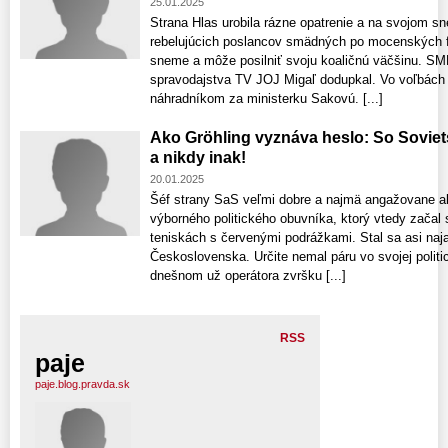
25.01.2025
Strana Hlas urobila rázne opatrenie a na svojom s
rebelujúcich poslancov smädných po mocenských fu
sneme a môže posilniť svoju koaličnú väčšinu. SM
spravodajstva TV JOJ Migaľ dodupkal. Vo voľbách 
náhradníkom za ministerku Sakovú. [...]
Ako Gröhling vyznáva heslo: So Sovie
a nikdy inak!
20.01.2025
Šéf strany SaS veľmi dobre a najmä angažovane ab
výborného politického obuvníka, ktorý vtedy začal
teniskách s červenými podrážkami. Stal sa asi n
Československa. Určite nemal páru vo svojej polit
dnešnom už operátora zvršku [...]
RSS
paje
paje.blog.pravda.sk