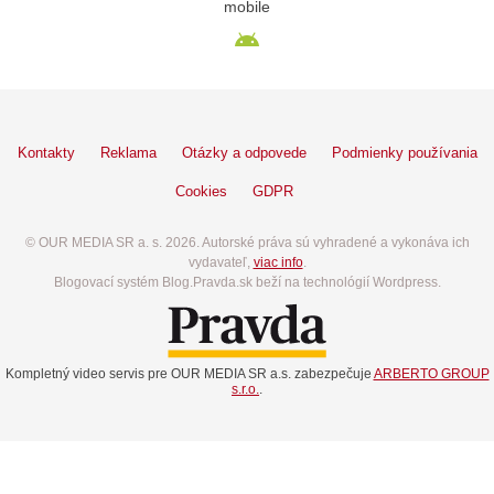
mobile
Kontakty
Reklama
Otázky a odpovede
Podmienky používania
Cookies
GDPR
© OUR MEDIA SR a. s. 2026. Autorské práva sú vyhradené a vykonáva ich
vydavateľ,
viac info
.
Blogovací systém Blog.Pravda.sk beží na technológií Wordpress.
Kompletný video servis pre OUR MEDIA SR a.s. zabezpečuje
ARBERTO GROUP
s.r.o.
.