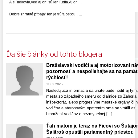
Ale ľudkovia,veď aj oni sú len ľudia.Aj oni ...
Dobre zhrnuté p"paja" len je trúfalosťou... ...
Ďalšie články od tohto blogera
Bratislavskí vodiči a aj motorizovaní náv
pozornosť a nespoliehajte sa na pamäť 
rýchlosť!
11.02.2025
Nasledujúca informácia sa určite bude hodiť aj tým
mesta zo západného smeru od diaľnice zo Záhoria.
inšpektorát, alebo progresívne mestské orgány či n
vodičov a staronovým opatrením sme sa vrátili asi
hromžení vodičov a nezmyselnej [...]
Ťah matom je teraz na Ficovi so Šutaj
Šalitroš opustili parlamentný priestor.