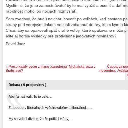
Myslím si, že jeho zamestnávateľ by to mal využiť a oceníť a dať mu
rapídnosť mohol po nociach rozmýšľať.
Som zvedavý, čo budú novinári hovoriť po voľbách, keď nastane pato
strany pod verejným tlakom nechali zatiahnuť do hry, kto s kým a kt
Chcú, aby sa opakovali opäť drahé voľby, ktoré opakovane môžu pri
ešte aj horšie výsledky pre protivládne jedovatých novinárov?
Pavel Jacz
«
Prečo každý večer zmizne „čarodejná“ Michalská veža v
Čaputová poc
Bratislave?
novembra. „Vďaka“
Debata ( 9 príspevkov )
Aby ťa naštvali. To je celé. ...
Za podpory liberálnych vyšetrovateľov a liberálnej... ...
My sa veľmi divíme, že že politíci vlády, ...